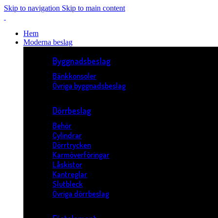
Skip to navigation
Skip to main content
Hem
Moderna beslag
Byggnadsbeslag
Bänkkonsoler
Övriga byggnadsbeslag
Dörrbeslag
Behör
Cylindrar
Dörrtrycken
Karmöverföringar
Låskistor
Kantreglar
Slutbleck
Övriga dörrbeslag