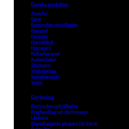
Danska produkter
Anverfer
Dører
Dörrtrycken och tillbehör
Hængsel
Hengsler
Hjørnebånd
Hjørnejern
Midterhængsel
Rumpestabel
Stormjern
Vindusbeslag
Vinkelhængsel
Vrider
Dörrbeslag
Dörrtrycken och tillbehör
Draghandtag och dörrknoppar
Låskistor
Utanpåliggande gångjärn för dörrar