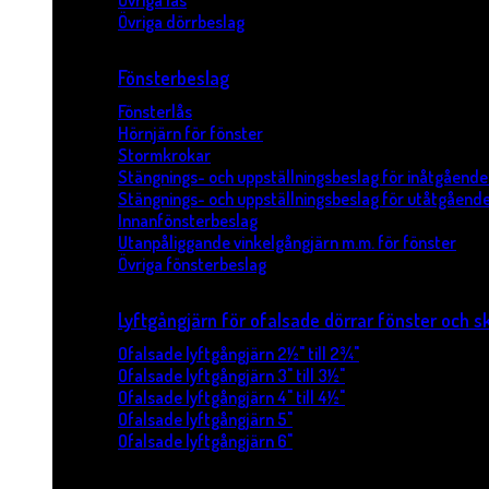
Övriga lås
Övriga dörrbeslag
Fönsterbeslag
Fönsterlås
Hörnjärn för fönster
Stormkrokar
Stängnings- och uppställningsbeslag för inåtgående
Stängnings- och uppställningsbeslag för utåtgående
Innanfönsterbeslag
Utanpåliggande vinkelgångjärn m.m. för fönster
Övriga fönsterbeslag
Lyftgångjärn för ofalsade dörrar fönster och s
Ofalsade lyftgångjärn 2½" till 2¾"
Ofalsade lyftgångjärn 3" till 3½"
Ofalsade lyftgångjärn 4" till 4½"
Ofalsade lyftgångjärn 5"
Ofalsade lyftgångjärn 6"