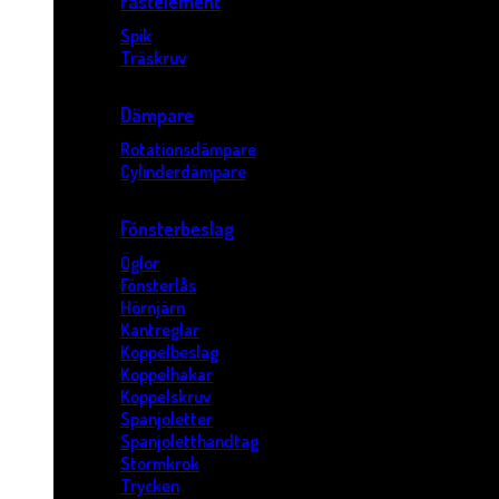
Fästelement
Spik
Träskruv
Dämpare
Rotationsdämpare
Cylinderdämpare
Fönsterbeslag
Öglor
Fönsterlås
Hörnjärn
Kantreglar
Koppelbeslag
Koppelhakar
Koppelskruv
Spanjoletter
Spanjoletthandtag
Stormkrok
Trycken