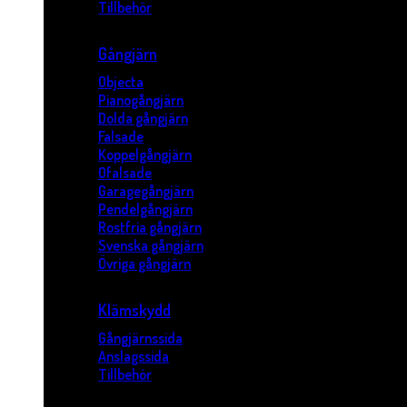
Tillbehör
Gångjärn
Objecta
Pianogångjärn
Dolda gångjärn
Falsade
Koppelgångjärn
Ofalsade
Garagegångjärn
Pendelgångjärn
Rostfria gångjärn
Svenska gångjärn
Övriga gångjärn
Klämskydd
Gångjärnssida
Anslagssida
Tillbehör