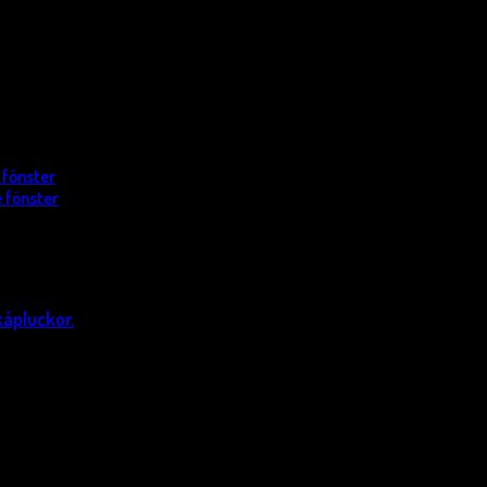
 fönster
 fönster
kåpluckor.