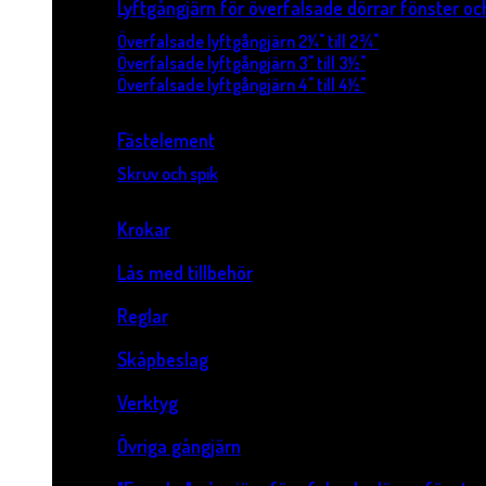
Lyftgångjärn för överfalsade dörrar fönster o
Överfalsade lyftgångjärn 2¼" till 2¾"
Överfalsade lyftgångjärn 3" till 3½"
Överfalsade lyftgångjärn 4" till 4½"
Fästelement
Skruv och spik
Krokar
Lås med tillbehör
Reglar
Skåpbeslag
Verktyg
Övriga gångjärn