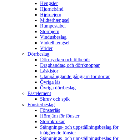
Hengsler
Hjørnebånd
Hjørnejern
Midterhængsel
Rumpestabel
Stormjern
Vindusbeslag
Vinkelhængsel
Vrider
Dörrbeslag
Dörrtrycken och tillbehör
Draghandtag och dörrknoppar
Låskistor
Utanpåliggande gångjärn för dörrar
Övriga lås
Övriga dörrbeslag
Fästelement
Skruv och spik
Fönsterbeslag
Fönsterlås
Hörnjärn för fönster
Stormkrokar
Stängnings- och uppställningsbeslag för
inåtgående fönster
Stängnings- och uppställningsbeslag för