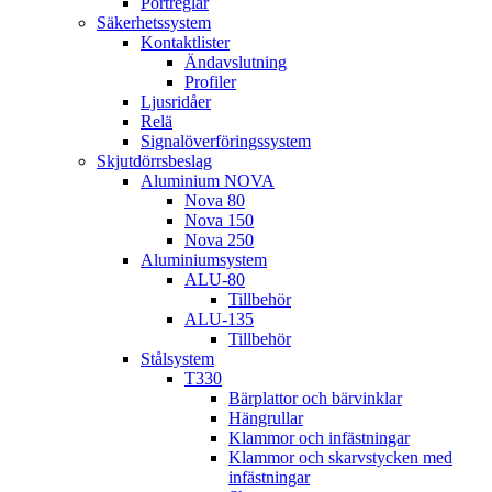
Portreglar
Säkerhetssystem
Kontaktlister
Ändavslutning
Profiler
Ljusridåer
Relä
Signalöverföringssystem
Skjutdörrsbeslag
Aluminium NOVA
Nova 80
Nova 150
Nova 250
Aluminiumsystem
ALU-80
Tillbehör
ALU-135
Tillbehör
Stålsystem
T330
Bärplattor och bärvinklar
Hängrullar
Klammor och infästningar
Klammor och skarvstycken med
infästningar