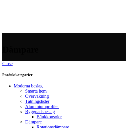
Skip to navigation
Skip to main content
Dämpare
Close
Produktkategorier
Moderna beslag
Smarta hem
Övervakning
Tätningslister
Aluminiumprofiler
Byggnadsbeslag
Bänkkonsoler
Dämpare
Rotationsdämpare