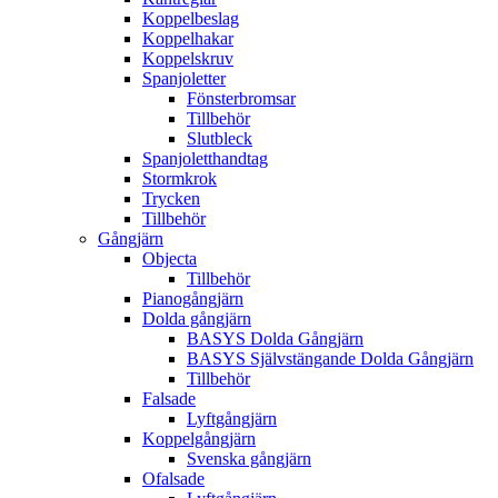
Koppelbeslag
Koppelhakar
Koppelskruv
Spanjoletter
Fönsterbromsar
Tillbehör
Slutbleck
Spanjoletthandtag
Stormkrok
Trycken
Tillbehör
Gångjärn
Objecta
Tillbehör
Pianogångjärn
Dolda gångjärn
BASYS Dolda Gångjärn
BASYS Självstängande Dolda Gångjärn
Tillbehör
Falsade
Lyftgångjärn
Koppelgångjärn
Svenska gångjärn
Ofalsade