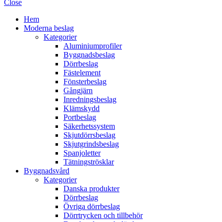
Close
Hem
Moderna beslag
Kategorier
Aluminiumprofiler
Byggnadsbeslag
Dörrbeslag
Fästelement
Fönsterbeslag
Gångjärn
Inredningsbeslag
Klämskydd
Portbeslag
Säkerhetssystem
Skjutdörrsbeslag
Skjutgrindsbeslag
Spanjoletter
Tätningströsklar
Byggnadsvård
Kategorier
Danska produkter
Dörrbeslag
Övriga dörrbeslag
Dörrtrycken och tillbehör