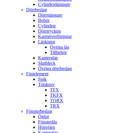
Cylinderdämpare
Dörrbeslag
Dörrstängare
Behör
Cylindrar
Dörrtrycken
Karmöverföringar
Låskistor
Övriga lås
Tillbehör
Kantreglar
Slutbleck
Övriga dörrbeslag
Fästelement
Spik
Träskruv
TFX
TKFX
TORX
TRX
Fönsterbeslag
Öglor
Fönsterlås
Hörnjärn
Kantreglar