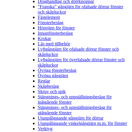
Draghandtag och dörrknoppar
”Franska” gångjärn för ofalsade dörrar fönster
och skåpluckor
Fästelement
Fönsterbeslag
Hörnjärn för fönster
Innanfönsterbeslag
Krokar
Lås med tillbehör
Lyftgångjärn för ofalsade dörrar fönster och
skåpluckor
Lyftgångjärn för överfalsade dörrar fönster och
skåpluckor
Övriga fönsterbeslag
Övriga gångjärn
Reglar
Skåpbeslag
Skruv och spik
Stängnings- och uppställningsbeslag för
inåtgående fönster
Stängnings- och uppställningsbeslag för
utåtgående fönster
Utanpåliggande gångjärn för dörrar
Utanpåliggande vinkelgångjärn m.m. för fönster
Verktyg