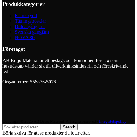
Produkkategorier
Klämskydd
Tätningströsklar
Dolda gångjärn
Svenska gångjärn
NOVA 80
Företaget
AB Berjo Material är ett beslags och komponentföretag som i
huvudskap vänder sig till tillverkningsindustrin och föreskrivande
led.
Org-nummer: 556876-5076
Copyright © 2026 AB Berjo Material. All rights reserved​​ -
Integritetspolicy
Search
Börja skriva för att se produkter du letar efter.