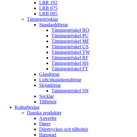
LBR 192
LRB 075
LRB 095
Tätningströsklar
Standarddörrar
Tätningströskel RO
Tätningströskel PU
Tätningströskel MF
Tätningströskel US
Tätningströskel TW
Tätningströskel RF
Tätningströskel HS
Tätningströskel FT
Glasdörrar
Luftcirkulationsdörrar
Skjutdörrar
Tätningströskel SN
Socklar
Tillbehör
Kulturbeslag
Danska produkter
Anverfer
Dører
Dörrtrycken och tillbehör
Hængsel