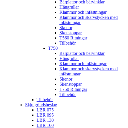
Bärplattor och bärvinklar
Hängrullar
Klammor och infästningar
Klammor och skarvstycken med
infästningar
Skenor
Skenstoppar
T560 Ritningar
Tillbehör
T750
Bärplattor och bärvinklar
Hängrullar
Klammor och infästningar
Klammor och skarvstycken med
infästningar
Skenor
Skenstoppar
T750 Ritningar
Tillbehör
Tillbehör
Skjutgrindsbeslag
LBR 075
LBR 095
LBR 130
LBR 160