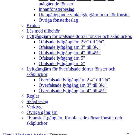
utåtgående fönster
Innanfönsterbeslag
Utanpåliggande vinkelgångjärn m.m. för fönster
Övriga fönsterbeslag
Krokar
Lås med tillbehör
Lyftgångjärn för ofalsade dörrar fönster och skåpluckor.
Ofalsade lyftgångjärn 2½" till 2¾"
Ofalsade lyftgångjärn 3" till 3½"
Ofalsade lyftgångjärn 4" till 4½"
Ofalsade lyftgångjärn 5"
Ofalsade lyftgångjärn 6"
Lyftgångjärn för överfalsade dörrar fönster och
skåpluckor
Överfalsade lyftgångjärn 2¼" till 2¾"
Överfalsade lyftgångjärn 3" till 3½"
Överfalsade lyftgångjärn 4" till 4½"
Reglar
Skåpbeslag
Verktyg
Övriga gångjärn
"Franska" gångjärn för ofalsade dörrar fönster och
skåpluckor