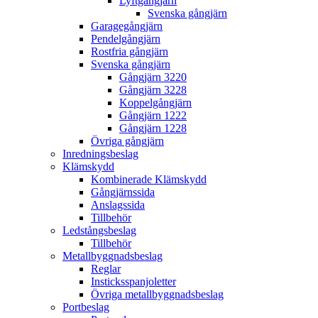
Lyftgångjärn
Svenska gångjärn
Garagegångjärn
Pendelgångjärn
Rostfria gångjärn
Svenska gångjärn
Gångjärn 3220
Gångjärn 3228
Koppelgångjärn
Gångjärn 1222
Gångjärn 1228
Övriga gångjärn
Inredningsbeslag
Klämskydd
Kombinerade Klämskydd
Gångjärnssida
Anslagssida
Tillbehör
Ledstångsbeslag
Tillbehör
Metallbyggnadsbeslag
Reglar
Insticksspanjoletter
Övriga metallbyggnadsbeslag
Portbeslag