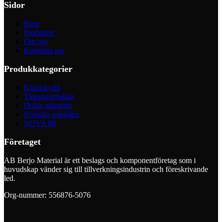
Sidor
Hem
Produkter
Om oss
Kontakta oss
Produkkategorier
Klämskydd
Tätningströsklar
Dolda gångjärn
Svenska gångjärn
NOVA 80
Företaget
AB Berjo Material är ett beslags och komponentföretag som i
huvudskap vänder sig till tillverkningsindustrin och föreskrivande
led.
Org-nummer: 556876-5076