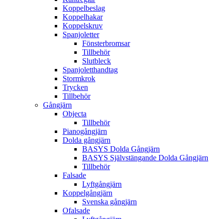
Koppelbeslag
Koppelhakar
Koppelskruv
Spanjoletter
Fönsterbromsar
Tillbehör
Slutbleck
Spanjoletthandtag
Stormkrok
Trycken
Tillbehör
Gångjärn
Objecta
Tillbehör
Pianogångjärn
Dolda gångjärn
BASYS Dolda Gångjärn
BASYS Självstängande Dolda Gångjärn
Tillbehör
Falsade
Lyftgångjärn
Koppelgångjärn
Svenska gångjärn
Ofalsade