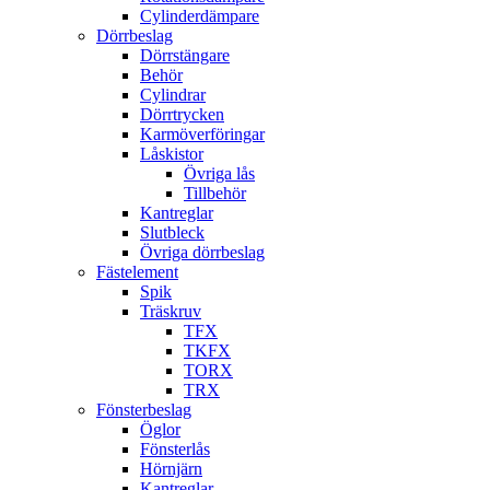
Cylinderdämpare
Dörrbeslag
Dörrstängare
Behör
Cylindrar
Dörrtrycken
Karmöverföringar
Låskistor
Övriga lås
Tillbehör
Kantreglar
Slutbleck
Övriga dörrbeslag
Fästelement
Spik
Träskruv
TFX
TKFX
TORX
TRX
Fönsterbeslag
Öglor
Fönsterlås
Hörnjärn
Kantreglar