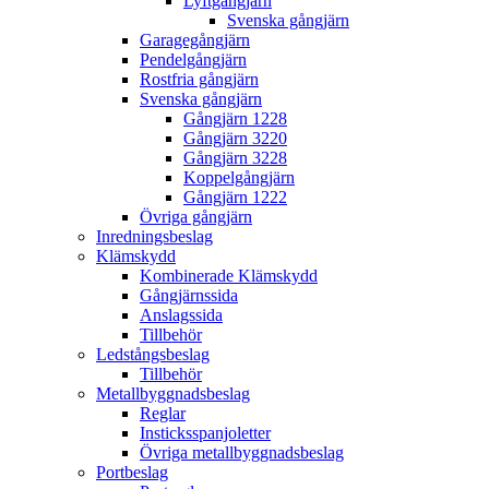
Lyftgångjärn
Svenska gångjärn
Garagegångjärn
Pendelgångjärn
Rostfria gångjärn
Svenska gångjärn
Gångjärn 1228
Gångjärn 3220
Gångjärn 3228
Koppelgångjärn
Gångjärn 1222
Övriga gångjärn
Inredningsbeslag
Klämskydd
Kombinerade Klämskydd
Gångjärnssida
Anslagssida
Tillbehör
Ledstångsbeslag
Tillbehör
Metallbyggnadsbeslag
Reglar
Insticksspanjoletter
Övriga metallbyggnadsbeslag
Portbeslag