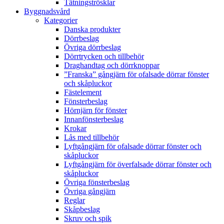
Tätningströsklar
Byggnadsvård
Kategorier
Danska produkter
Dörrbeslag
Övriga dörrbeslag
Dörrtrycken och tillbehör
Draghandtag och dörrknoppar
”Franska” gångjärn för ofalsade dörrar fönster
och skåpluckor
Fästelement
Fönsterbeslag
Hörnjärn för fönster
Innanfönsterbeslag
Krokar
Lås med tillbehör
Lyftgångjärn för ofalsade dörrar fönster och
skåpluckor
Lyftgångjärn för överfalsade dörrar fönster och
skåpluckor
Övriga fönsterbeslag
Övriga gångjärn
Reglar
Skåpbeslag
Skruv och spik