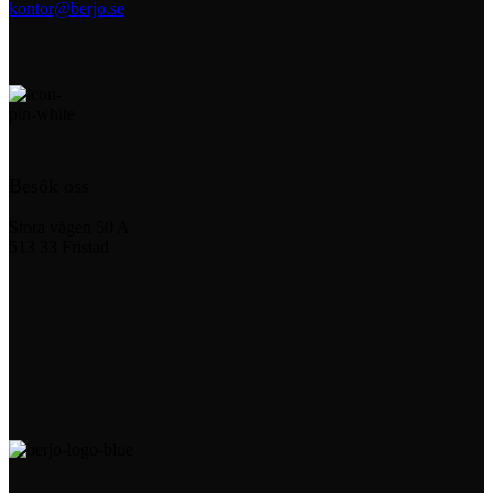
kontor@berjo.se
Besök oss
Stora vägen 50 A
513 33 Fristad