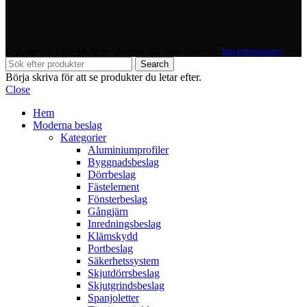
Copyright © 2026 AB Berjo Material. All rights reserved​​ -
Integritetspolicy
Search
Börja skriva för att se produkter du letar efter.
Close
Hem
Moderna beslag
Kategorier
Aluminiumprofiler
Byggnadsbeslag
Dörrbeslag
Fästelement
Fönsterbeslag
Gångjärn
Inredningsbeslag
Klämskydd
Portbeslag
Säkerhetssystem
Skjutdörrsbeslag
Skjutgrindsbeslag
Spanjoletter