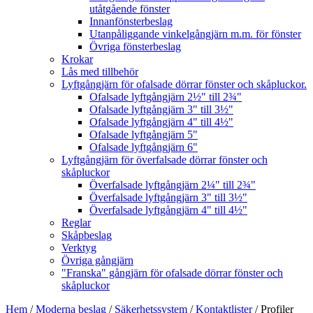
utåtgående fönster
Innanfönsterbeslag
Utanpåliggande vinkelgångjärn m.m. för fönster
Övriga fönsterbeslag
Krokar
Lås med tillbehör
Lyftgångjärn för ofalsade dörrar fönster och skåpluckor.
Ofalsade lyftgångjärn 2½" till 2¾"
Ofalsade lyftgångjärn 3" till 3½"
Ofalsade lyftgångjärn 4" till 4½"
Ofalsade lyftgångjärn 5"
Ofalsade lyftgångjärn 6"
Lyftgångjärn för överfalsade dörrar fönster och
skåpluckor
Överfalsade lyftgångjärn 2¼" till 2¾"
Överfalsade lyftgångjärn 3" till 3½"
Överfalsade lyftgångjärn 4" till 4½"
Reglar
Skåpbeslag
Verktyg
Övriga gångjärn
"Franska" gångjärn för ofalsade dörrar fönster och
skåpluckor
Hem
/
Moderna beslag
/
Säkerhetssystem
/
Kontaktlister
/
Profiler