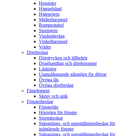
Hengsler
Hjørnebånd
Hjørnejern
Midterhængsel
Rumpestabel
Stormjern
Vindusbeslag
Vinkelhængsel
Vrider
Dörrbeslag
Dörrtrycken och tillbehör
Draghandtag och dörrknoppar
Låskistor
Utanpåliggande gångjärn för dörrar
Övriga lås
Övriga dörrbeslag
Fästelement
Skruv och spik
Fönsterbeslag
Fönsterlås
Hörnjärn för fönster
Stormkrokar
Stängnings- och uppställningsbeslag för
inåtgående fönster
Stängnings- och uppställningsbeslag för