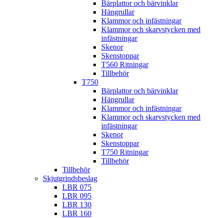
Bärplattor och bärvinklar
Hängrullar
Klammor och infästningar
Klammor och skarvstycken med
infästningar
Skenor
Skenstoppar
T560 Ritningar
Tillbehör
T750
Bärplattor och bärvinklar
Hängrullar
Klammor och infästningar
Klammor och skarvstycken med
infästningar
Skenor
Skenstoppar
T750 Ritningar
Tillbehör
Tillbehör
Skjutgrindsbeslag
LBR 075
LBR 095
LBR 130
LBR 160