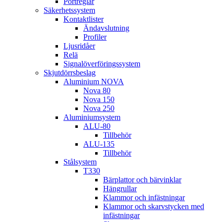
Portreglar
Säkerhetssystem
Kontaktlister
Ändavslutning
Profiler
Ljusridåer
Relä
Signalöverföringssystem
Skjutdörrsbeslag
Aluminium NOVA
Nova 80
Nova 150
Nova 250
Aluminiumsystem
ALU-80
Tillbehör
ALU-135
Tillbehör
Stålsystem
T330
Bärplattor och bärvinklar
Hängrullar
Klammor och infästningar
Klammor och skarvstycken med
infästningar