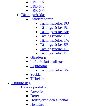
LBR 192
LRB 075
LRB 095
Tätningströsklar
Standarddörrar
Tätningströskel RO
Tätningströskel PU
Tätningströskel MF
Tätningströskel US
Tätningströskel TW
Tätningströskel RF
Tätningströskel HS
Tätningströskel FT
Glasdörrar
Luftcirkulationsdörrar
Skjutdörrar
Tätningströskel SN
Socklar
Tillbehör
Kulturbeslag
Danska produkter
Anverfer
Dører
Dörrtrycken och tillbehör
Hængsel