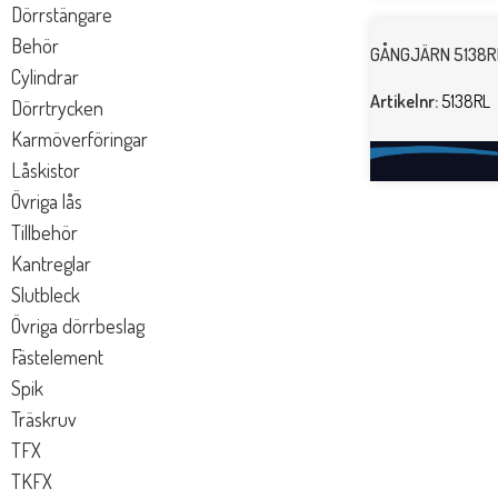
Dörrstängare
Behör
GÅNGJÄRN 5138R
Cylindrar
Artikelnr:
5138RL
Dörrtrycken
Karmöverföringar
Låskistor
Övriga lås
Tillbehör
Kantreglar
Slutbleck
Övriga dörrbeslag
Fästelement
Spik
Träskruv
TFX
TKFX