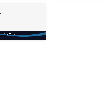
L
LÄS MER