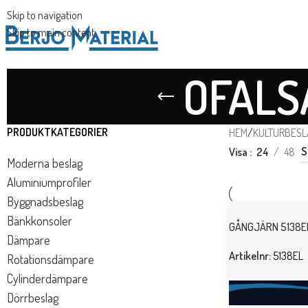
Skip to navigation
Skip to main content
OFALS
PRODUKTKATEGORIER
HEM
/
KULTURBESL
Visa
24
48
Moderna beslag
Aluminiumprofiler
Byggnadsbeslag
Bänkkonsoler
GÅNGJÄRN 5138E
Dämpare
Artikelnr:
5138EL
Rotationsdämpare
Cylinderdämpare
Dörrbeslag