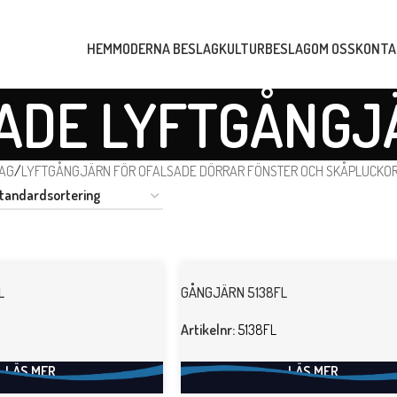
HEM
MODERNA BESLAG
KULTURBESLAG
OM OSS
KONTA
ADE LYFTGÅNGJ
AG
/
LYFTGÅNGJÄRN FÖR OFALSADE DÖRRAR FÖNSTER OCH SKÅPLUCKOR
L
GÅNGJÄRN 5138FL
Artikelnr:
5138FL
LÄS MER
LÄS MER