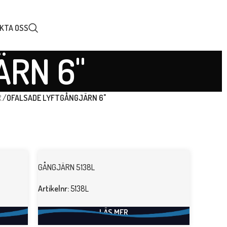
KTA OSS
ÄRN 6"
.
/
OFALSADE LYFTGÅNGJÄRN 6"
GÅNGJÄRN 5138L
Artikelnr:
5138L
LÄS MER