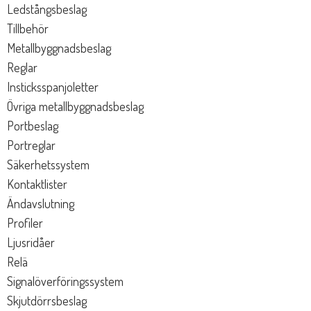
Ledstångsbeslag
Tillbehör
Metallbyggnadsbeslag
Reglar
Insticksspanjoletter
Övriga metallbyggnadsbeslag
Portbeslag
Portreglar
Säkerhetssystem
Kontaktlister
Ändavslutning
Profiler
Ljusridåer
Relä
Signalöverföringssystem
Skjutdörrsbeslag