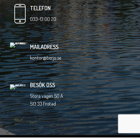
TELEFON
033-13 00 20
MAILADRESS
kontor@berjo.se
BESÖK OSS
Stora vägen 50 A
513 33 Fristad