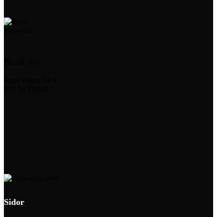
Besök oss
Stora vägen 50 A
513 33 Fristad
Sidor