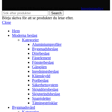
Copyright © 2026 AB Berjo Material. All rights reserved​​ -
Integritetspolicy
Search
Börja skriva för att se produkter du letar efter.
Close
Hem
Moderna beslag
Kategorier
Aluminiumprofiler
Byggnadsbeslag
Dörrbeslag
Fästelement
Fönsterbeslag
Gångjärn
Inredningsbeslag
Klämskydd
Portbeslag
Säkerhetssystem
Skjutdörrsbeslag
Skjutgrindsbeslag
Spanjoletter
Tätningströsklar
Byggnadsvård
Kategorier