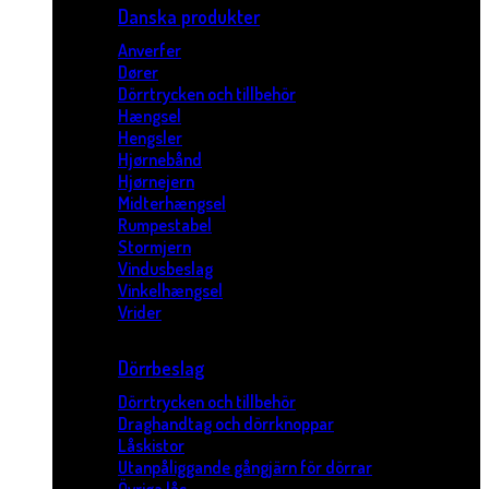
Danska produkter
Anverfer
Dører
Dörrtrycken och tillbehör
Hængsel
Hengsler
Hjørnebånd
Hjørnejern
Midterhængsel
Rumpestabel
Stormjern
Vindusbeslag
Vinkelhængsel
Vrider
Dörrbeslag
Dörrtrycken och tillbehör
Draghandtag och dörrknoppar
Låskistor
Utanpåliggande gångjärn för dörrar