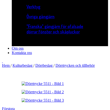
Verktyg
Övriga gångjärn
"Franska" gångjärn för ofalsade
dörrar fönster och skåpluckor
Om oss
Kontakta oss
Hem
/
Kulturbeslag
/
Dörrbeslag
/
Dörrtrycken och tillbehör
Förstora