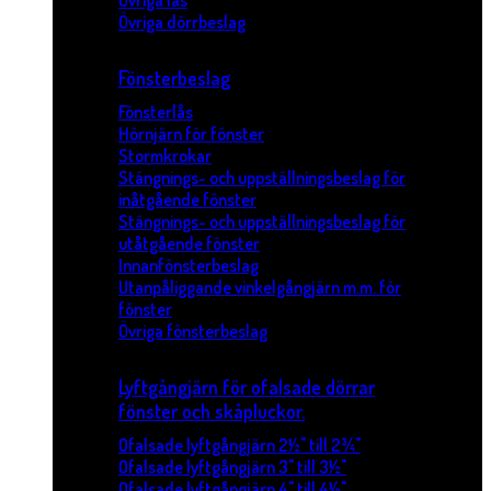
Övriga lås
Övriga dörrbeslag
Fönsterbeslag
Fönsterlås
Hörnjärn för fönster
Stormkrokar
Stängnings- och uppställningsbeslag för
inåtgående fönster
Stängnings- och uppställningsbeslag för
utåtgående fönster
Innanfönsterbeslag
Utanpåliggande vinkelgångjärn m.m. för
fönster
Övriga fönsterbeslag
Lyftgångjärn för ofalsade dörrar
fönster och skåpluckor.
Ofalsade lyftgångjärn 2½" till 2¾"
Ofalsade lyftgångjärn 3" till 3½"
Ofalsade lyftgångjärn 4" till 4½"