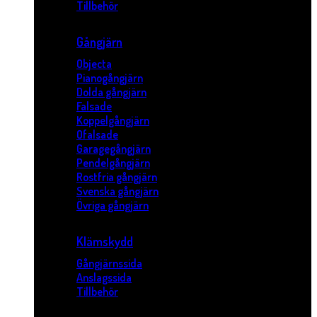
Tillbehör
Gångjärn
Objecta
Pianogångjärn
Dolda gångjärn
Falsade
Koppelgångjärn
Ofalsade
Garagegångjärn
Pendelgångjärn
Rostfria gångjärn
Svenska gångjärn
Övriga gångjärn
Klämskydd
Gångjärnssida
Anslagssida
Tillbehör