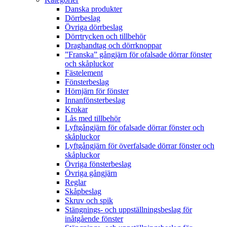
Danska produkter
Dörrbeslag
Övriga dörrbeslag
Dörrtrycken och tillbehör
Draghandtag och dörrknoppar
”Franska” gångjärn för ofalsade dörrar fönster
och skåpluckor
Fästelement
Fönsterbeslag
Hörnjärn för fönster
Innanfönsterbeslag
Krokar
Lås med tillbehör
Lyftgångjärn för ofalsade dörrar fönster och
skåpluckor
Lyftgångjärn för överfalsade dörrar fönster och
skåpluckor
Övriga fönsterbeslag
Övriga gångjärn
Reglar
Skåpbeslag
Skruv och spik
Stängnings- och uppställningsbeslag för
inåtgående fönster