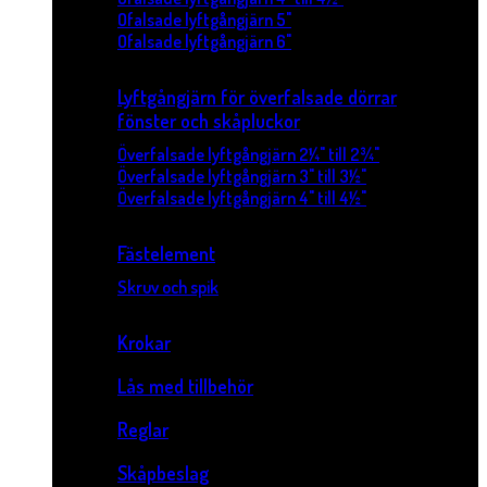
Ofalsade lyftgångjärn 5"
Ofalsade lyftgångjärn 6"
Lyftgångjärn för överfalsade dörrar
fönster och skåpluckor
Överfalsade lyftgångjärn 2¼" till 2¾"
Överfalsade lyftgångjärn 3" till 3½"
Överfalsade lyftgångjärn 4" till 4½"
Fästelement
Skruv och spik
Krokar
Lås med tillbehör
Reglar
Skåpbeslag