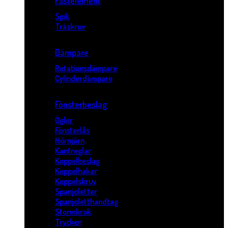
Fästelement
Spik
Träskruv
Dämpare
Rotationsdämpare
Cylinderdämpare
Fönsterbeslag
Öglor
Fönsterlås
Hörnjärn
Kantreglar
Koppelbeslag
Koppelhakar
Koppelskruv
Spanjoletter
Spanjoletthandtag
Stormkrok
Trycken