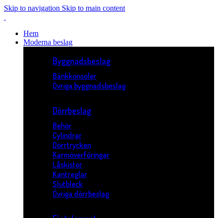
Skip to navigation
Skip to main content
Hem
Moderna beslag
Byggnadsbeslag
Bänkkonsoler
Övriga byggnadsbeslag
Dörrbeslag
Behör
Cylindrar
Dörrtrycken
Karmöverföringar
Låskistor
Kantreglar
Slutbleck
Övriga dörrbeslag