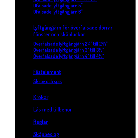
Ofalsade lyftgångjärn 5"
Ofalsade lyftgångjärn 6"
Lyftgångjärn för överfalsade dörrar
fönster och skåpluckor
Överfalsade lyftgångjärn 2¼" till 2¾"
Överfalsade lyftgångjärn 3" till 3½"
Överfalsade lyftgångjärn 4" till 4½"
Fästelement
Skruv och spik
Krokar
Lås med tillbehör
Reglar
Skåpbeslag