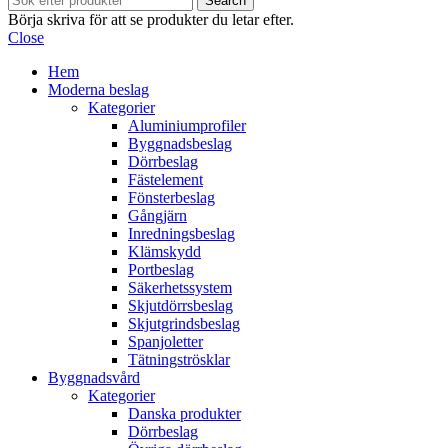
Search
Börja skriva för att se produkter du letar efter.
Close
Hem
Moderna beslag
Kategorier
Aluminiumprofiler
Byggnadsbeslag
Dörrbeslag
Fästelement
Fönsterbeslag
Gångjärn
Inredningsbeslag
Klämskydd
Portbeslag
Säkerhetssystem
Skjutdörrsbeslag
Skjutgrindsbeslag
Spanjoletter
Tätningströsklar
Byggnadsvård
Kategorier
Danska produkter
Dörrbeslag