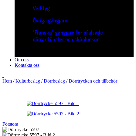
Verktyg
Övriga gångjärn
"Franska" gångjärn för ofalsade
dörrar fönster och skåpluckor
Om oss
Kontakta oss
Hem
/
Kulturbeslag
/
Dörrbeslag
/
Dörrtrycken och tillbehör
Förstora