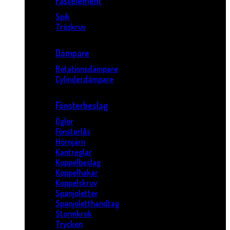
Fästelement
Spik
Träskruv
Dämpare
Rotationsdämpare
Cylinderdämpare
Fönsterbeslag
Öglor
Fönsterlås
Hörnjärn
Kantreglar
Koppelbeslag
Koppelhakar
Koppelskruv
Spanjoletter
Spanjoletthandtag
Stormkrok
Trycken