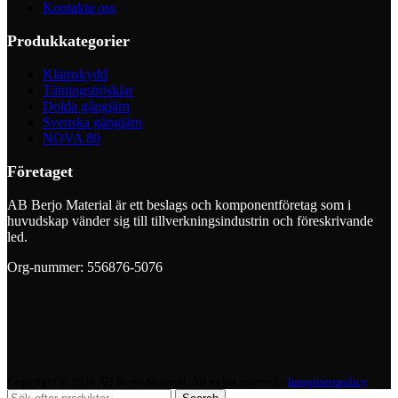
Kontakta oss
Produkkategorier
Klämskydd
Tätningströsklar
Dolda gångjärn
Svenska gångjärn
NOVA 80
Företaget
AB Berjo Material är ett beslags och komponentföretag som i
huvudskap vänder sig till tillverkningsindustrin och föreskrivande
led.
Org-nummer: 556876-5076
Copyright © 2026 AB Berjo Material. All rights reserved​​ -
Integritetspolicy