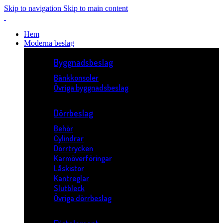
Skip to navigation
Skip to main content
Hem
Moderna beslag
Byggnadsbeslag
Bänkkonsoler
Övriga byggnadsbeslag
Dörrbeslag
Behör
Cylindrar
Dörrtrycken
Karmöverföringar
Låskistor
Kantreglar
Slutbleck
Övriga dörrbeslag