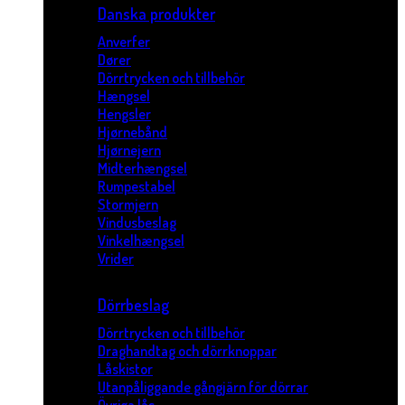
Danska produkter
Anverfer
Dører
Dörrtrycken och tillbehör
Hængsel
Hengsler
Hjørnebånd
Hjørnejern
Midterhængsel
Rumpestabel
Stormjern
Vindusbeslag
Vinkelhængsel
Vrider
Dörrbeslag
Dörrtrycken och tillbehör
Draghandtag och dörrknoppar
Låskistor
Utanpåliggande gångjärn för dörrar