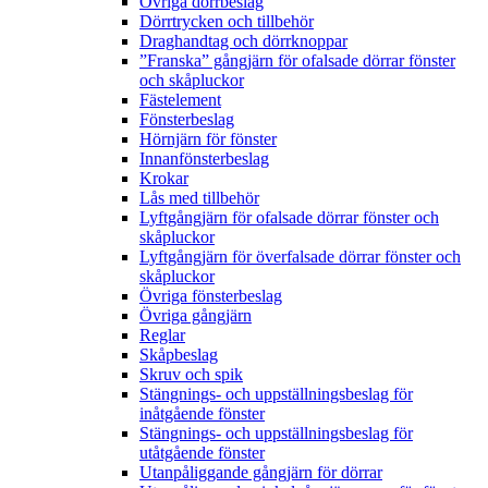
Övriga dörrbeslag
Dörrtrycken och tillbehör
Draghandtag och dörrknoppar
”Franska” gångjärn för ofalsade dörrar fönster
och skåpluckor
Fästelement
Fönsterbeslag
Hörnjärn för fönster
Innanfönsterbeslag
Krokar
Lås med tillbehör
Lyftgångjärn för ofalsade dörrar fönster och
skåpluckor
Lyftgångjärn för överfalsade dörrar fönster och
skåpluckor
Övriga fönsterbeslag
Övriga gångjärn
Reglar
Skåpbeslag
Skruv och spik
Stängnings- och uppställningsbeslag för
inåtgående fönster
Stängnings- och uppställningsbeslag för
utåtgående fönster
Utanpåliggande gångjärn för dörrar