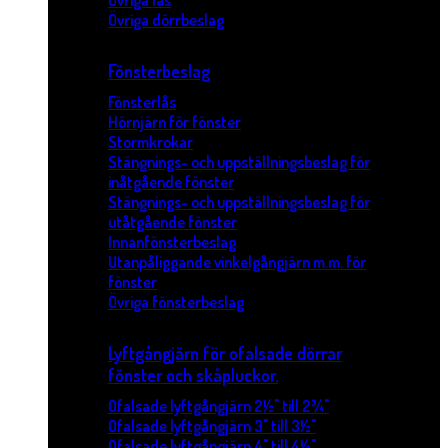
Övriga lås
Övriga dörrbeslag
Fönsterbeslag
Fönsterlås
Hörnjärn för fönster
Stormkrokar
Stängnings- och uppställningsbeslag för
inåtgående fönster
Stängnings- och uppställningsbeslag för
utåtgående fönster
Innanfönsterbeslag
Utanpåliggande vinkelgångjärn m.m. för
fönster
Övriga fönsterbeslag
Lyftgångjärn för ofalsade dörrar
fönster och skåpluckor.
Ofalsade lyftgångjärn 2½" till 2¾"
Ofalsade lyftgångjärn 3" till 3½"
Ofalsade lyftgångjärn 4" till 4½"