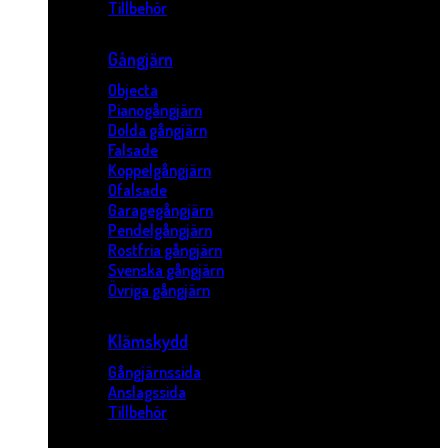
Tillbehör
Gångjärn
Objecta
Pianogångjärn
Dolda gångjärn
Falsade
Koppelgångjärn
Ofalsade
Garagegångjärn
Pendelgångjärn
Rostfria gångjärn
Svenska gångjärn
Övriga gångjärn
Klämskydd
Gångjärnssida
Anslagssida
Tillbehör