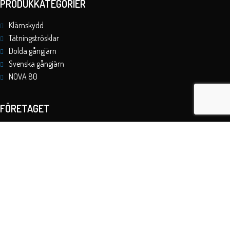
PRODUKKATEGORIER
Klämskydd
Tätningströsklar
Dolda gångjärn
Svenska gångjärn
NOVA 80
FÖRETAGET
AB Berjo Material är ett beslags och komponentföretag som i huvudskap
vänder sig till tillverkningsindustrin och föreskrivande led.
Org-nummer: 556876-5076