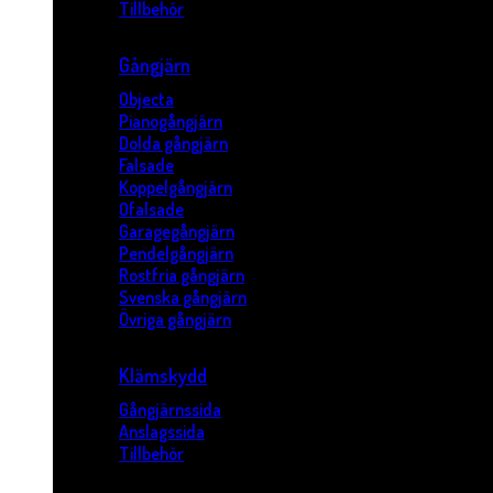
Tillbehör
Gångjärn
Objecta
Pianogångjärn
Dolda gångjärn
Falsade
Koppelgångjärn
Ofalsade
Garagegångjärn
Pendelgångjärn
Rostfria gångjärn
Svenska gångjärn
Övriga gångjärn
Klämskydd
Gångjärnssida
Anslagssida
Tillbehör