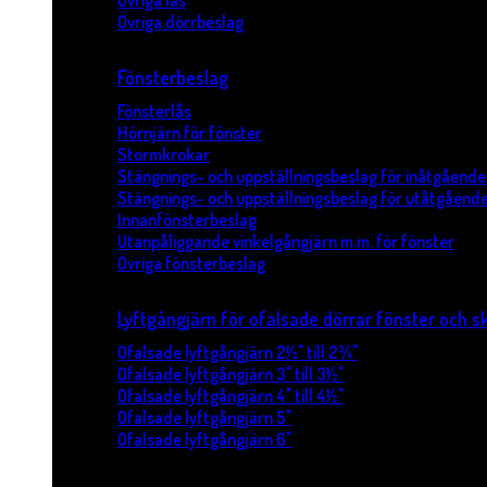
Övriga lås
Övriga dörrbeslag
Fönsterbeslag
Fönsterlås
Hörnjärn för fönster
Stormkrokar
Stängnings- och uppställningsbeslag för inåtgående
Stängnings- och uppställningsbeslag för utåtgående
Innanfönsterbeslag
Utanpåliggande vinkelgångjärn m.m. för fönster
Övriga fönsterbeslag
Lyftgångjärn för ofalsade dörrar fönster och s
Ofalsade lyftgångjärn 2½" till 2¾"
Ofalsade lyftgångjärn 3" till 3½"
Ofalsade lyftgångjärn 4" till 4½"
Ofalsade lyftgångjärn 5"
Ofalsade lyftgångjärn 6"