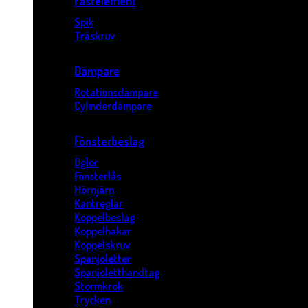
Fästelement
Spik
Träskruv
Dämpare
Rotationsdämpare
Cylinderdämpare
Fönsterbeslag
Öglor
Fönsterlås
Hörnjärn
Kantreglar
Koppelbeslag
Koppelhakar
Koppelskruv
Spanjoletter
Spanjoletthandtag
Stormkrok
Trycken