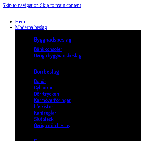
Skip to navigation
Skip to main content
Hem
Moderna beslag
Byggnadsbeslag
Bänkkonsoler
Övriga byggnadsbeslag
Dörrbeslag
Behör
Cylindrar
Dörrtrycken
Karmöverföringar
Låskistor
Kantreglar
Slutbleck
Övriga dörrbeslag