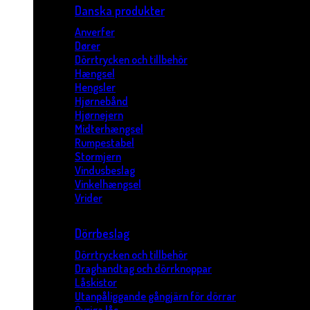
Danska produkter
Anverfer
Dører
Dörrtrycken och tillbehör
Hængsel
Hengsler
Hjørnebånd
Hjørnejern
Midterhængsel
Rumpestabel
Stormjern
Vindusbeslag
Vinkelhængsel
Vrider
Dörrbeslag
Dörrtrycken och tillbehör
Draghandtag och dörrknoppar
Låskistor
Utanpåliggande gångjärn för dörrar