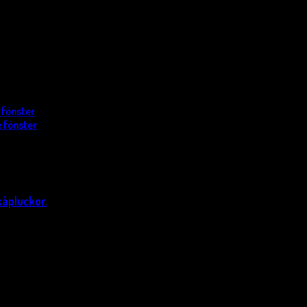
 fönster
 fönster
kåpluckor.