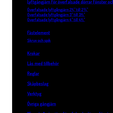
Lyftgångjärn för överfalsade dörrar fönster o
Överfalsade lyftgångjärn 2¼" till 2¾"
Överfalsade lyftgångjärn 3" till 3½"
Överfalsade lyftgångjärn 4" till 4½"
Fästelement
Skruv och spik
Krokar
Lås med tillbehör
Reglar
Skåpbeslag
Verktyg
Övriga gångjärn