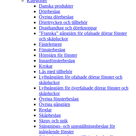
Kategorier
Danska produkter
Dörrbeslag
Övriga dörrbeslag
Dörrtrycken och tillbehör
Draghandtag och dörrknoppar
”Franska” gångjärn för ofalsade dörrar fönster
och skåpluckor
Fästelement
Fönsterbeslag
Hörnjärn för fönster
Innanfönsterbeslag
Krokar
Lås med tillbehör
Lyftgångjärn för ofalsade dörrar fönster och
skåpluckor
Lyftgångjärn för överfalsade dörrar fönster och
skåpluckor
Övriga fönsterbeslag
Övriga gångjärn
Reglar
Skåpbeslag
Skruv och spik
Stängnings- och uppställningsbeslag för
inåtgående fönster