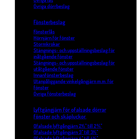
Övriga lås
Övriga dörrbeslag
Fönsterbeslag
Fönsterlås
Hörnjärn för fönster
Stormkrokar
Stängnings- och uppställningsbeslag för
inåtgående fönster
Stängnings- och uppställningsbeslag för
utåtgående fönster
Innanfönsterbeslag
Utanpåliggande vinkelgångjärn m.m. för
fönster
Övriga fönsterbeslag
Lyftgångjärn för ofalsade dörrar
fönster och skåpluckor.
Ofalsade lyftgångjärn 2½" till 2¾"
Ofalsade lyftgångjärn 3" till 3½"
Ofalsade lyftgångjärn 4" till 4½"