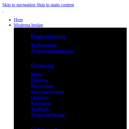
Skip to navigation
Skip to main content
Hem
Moderna beslag
Byggnadsbeslag
Bänkkonsoler
Övriga byggnadsbeslag
Dörrbeslag
Behör
Cylindrar
Dörrtrycken
Karmöverföringar
Låskistor
Kantreglar
Slutbleck
Övriga dörrbeslag