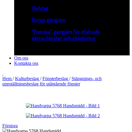
Verktyg
Övriga gångjärn
"Franska" gångjärn för ofalsade
dörrar fönster och skåpluckor
Om oss
Kontakta oss
Hem
/
Kulturbeslag
/
Fönsterbeslag
/
Stängnings- och
uppställningsbeslag för utåtgående fönster
Förstora