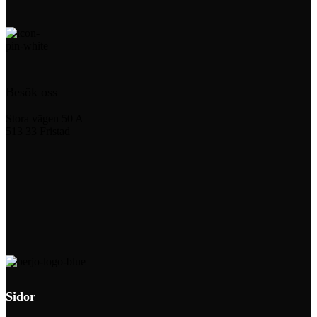
Besök oss
Stora vägen 50 A
513 33 Fristad
Sidor