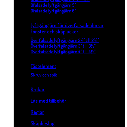
Ofalsade lyftgångjärn 5"
Ofalsade lyftgångjärn 6"
Lyftgångjärn för överfalsade dörrar
fönster och skåpluckor
Överfalsade lyftgångjärn 2¼" till 2¾"
Överfalsade lyftgångjärn 3" till 3½"
Överfalsade lyftgångjärn 4" till 4½"
Fästelement
Skruv och spik
Krokar
Lås med tillbehör
Reglar
Skåpbeslag