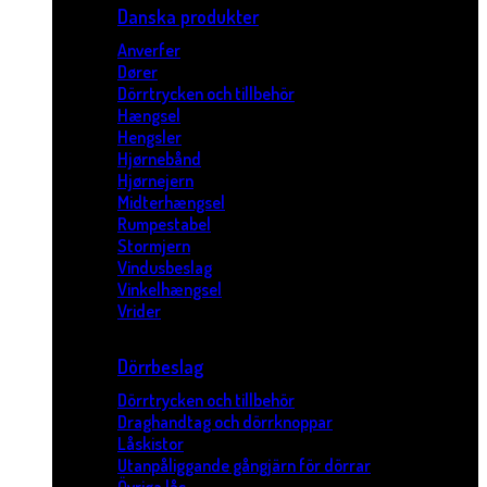
Danska produkter
Anverfer
Dører
Dörrtrycken och tillbehör
Hængsel
Hengsler
Hjørnebånd
Hjørnejern
Midterhængsel
Rumpestabel
Stormjern
Vindusbeslag
Vinkelhængsel
Vrider
Dörrbeslag
Dörrtrycken och tillbehör
Draghandtag och dörrknoppar
Låskistor
Utanpåliggande gångjärn för dörrar