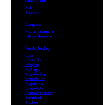
Fästelement
Spik
Träskruv
Dämpare
Rotationsdämpare
Cylinderdämpare
Fönsterbeslag
Öglor
Fönsterlås
Hörnjärn
Kantreglar
Koppelbeslag
Koppelhakar
Koppelskruv
Spanjoletter
Spanjoletthandtag
Stormkrok
Trycken