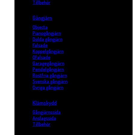
Tillbehör
Gångjärn
Objecta
Pianogångjärn
Dolda gångjärn
Falsade
Koppelgångjärn
Ofalsade
Garagegångjärn
Pendelgångjärn
Rostfria gångjärn
Svenska gångjärn
Övriga gångjärn
Klämskydd
Gångjärnssida
Anslagssida
Tillbehör