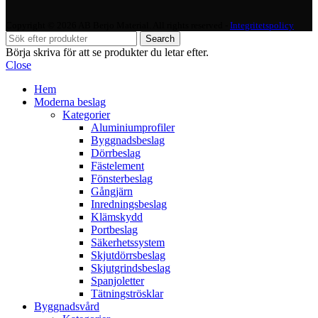
Copyright © 2026 AB Berjo Material. All rights reserved​​ -
Integritetspolicy
Search
Börja skriva för att se produkter du letar efter.
Close
Hem
Moderna beslag
Kategorier
Aluminiumprofiler
Byggnadsbeslag
Dörrbeslag
Fästelement
Fönsterbeslag
Gångjärn
Inredningsbeslag
Klämskydd
Portbeslag
Säkerhetssystem
Skjutdörrsbeslag
Skjutgrindsbeslag
Spanjoletter
Tätningströsklar
Byggnadsvård