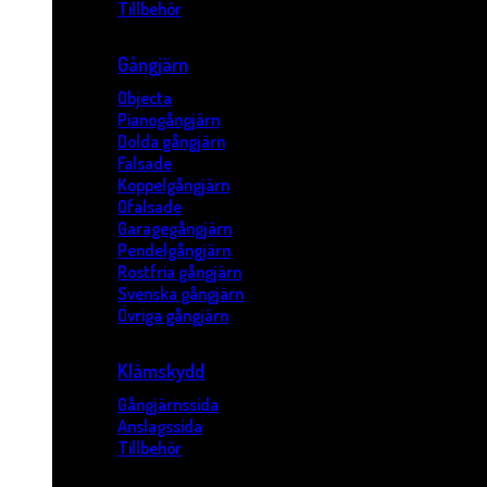
Tillbehör
Gångjärn
Objecta
Pianogångjärn
Dolda gångjärn
Falsade
Koppelgångjärn
Ofalsade
Garagegångjärn
Pendelgångjärn
Rostfria gångjärn
Svenska gångjärn
Övriga gångjärn
Klämskydd
Gångjärnssida
Anslagssida
Tillbehör