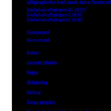
Lyftgångjärn för överfalsade dörrar fönster o
Överfalsade lyftgångjärn 2¼" till 2¾"
Överfalsade lyftgångjärn 3" till 3½"
Överfalsade lyftgångjärn 4" till 4½"
Fästelement
Skruv och spik
Krokar
Lås med tillbehör
Reglar
Skåpbeslag
Verktyg
Övriga gångjärn