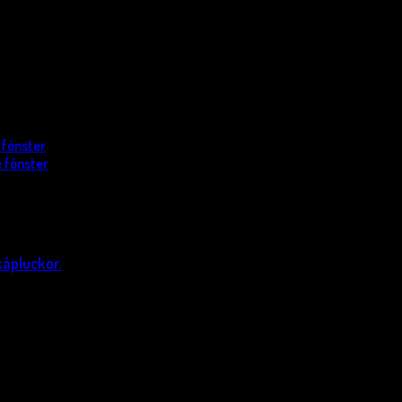
 fönster
 fönster
kåpluckor.