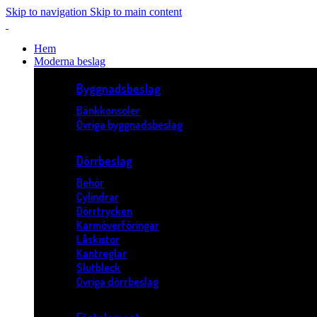
Skip to navigation
Skip to main content
Hem
Moderna beslag
Byggnadsbeslag
Bänkkonsoler
Övriga byggnadsbeslag
Dörrbeslag
Behör
Cylindrar
Dörrtrycken
Karmöverföringar
Låskistor
Kantreglar
Slutbleck
Övriga dörrbeslag