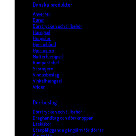
Danska produkter
Anverfer
Dører
Dörrtrycken och tillbehör
Hængsel
Hengsler
Hjørnebånd
Hjørnejern
Midterhængsel
Rumpestabel
Stormjern
Vindusbeslag
Vinkelhængsel
Vrider
Dörrbeslag
Dörrtrycken och tillbehör
Draghandtag och dörrknoppar
Låskistor
Utanpåliggande gångjärn för dörrar