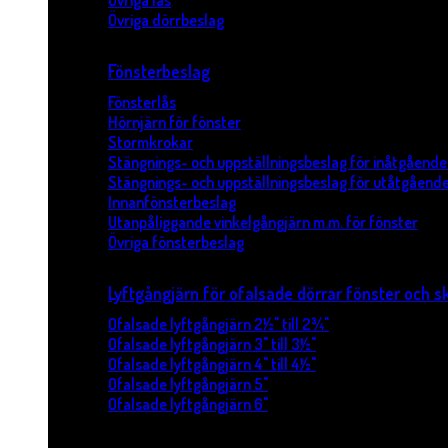
Övriga lås
Övriga dörrbeslag
Fönsterbeslag
Fönsterlås
Hörnjärn för fönster
Stormkrokar
Stängnings- och uppställningsbeslag för inåtgående
Stängnings- och uppställningsbeslag för utåtgående
Innanfönsterbeslag
Utanpåliggande vinkelgångjärn m.m. för fönster
Övriga fönsterbeslag
Lyftgångjärn för ofalsade dörrar fönster och s
Ofalsade lyftgångjärn 2½" till 2¾"
Ofalsade lyftgångjärn 3" till 3½"
Ofalsade lyftgångjärn 4" till 4½"
Ofalsade lyftgångjärn 5"
Ofalsade lyftgångjärn 6"