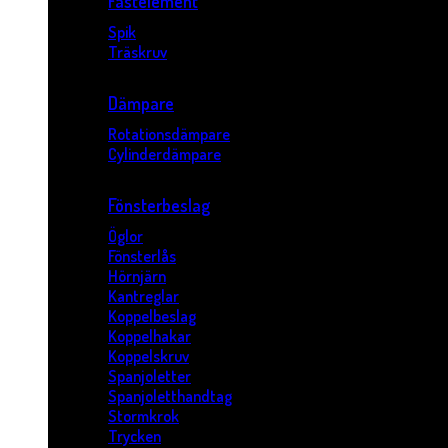
Fästelement
Spik
Träskruv
Dämpare
Rotationsdämpare
Cylinderdämpare
Fönsterbeslag
Öglor
Fönsterlås
Hörnjärn
Kantreglar
Koppelbeslag
Koppelhakar
Koppelskruv
Spanjoletter
Spanjoletthandtag
Stormkrok
Trycken