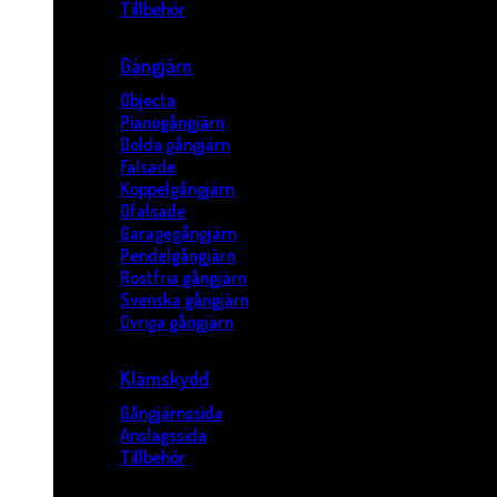
Tillbehör
Gångjärn
Objecta
Pianogångjärn
Dolda gångjärn
Falsade
Koppelgångjärn
Ofalsade
Garagegångjärn
Pendelgångjärn
Rostfria gångjärn
Svenska gångjärn
Övriga gångjärn
Klämskydd
Gångjärnssida
Anslagssida
Tillbehör