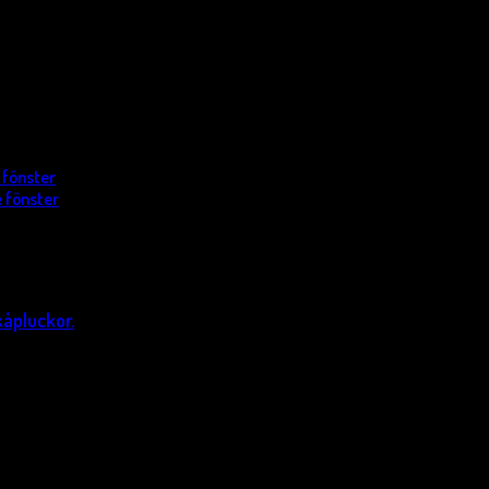
 fönster
 fönster
kåpluckor.