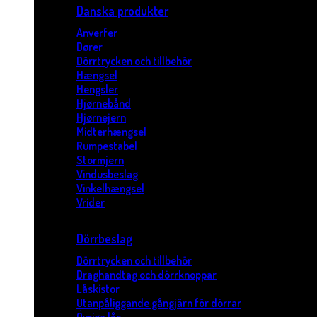
Danska produkter
Anverfer
Dører
Dörrtrycken och tillbehör
Hængsel
Hengsler
Hjørnebånd
Hjørnejern
Midterhængsel
Rumpestabel
Stormjern
Vindusbeslag
Vinkelhængsel
Vrider
Dörrbeslag
Dörrtrycken och tillbehör
Draghandtag och dörrknoppar
Låskistor
Utanpåliggande gångjärn för dörrar