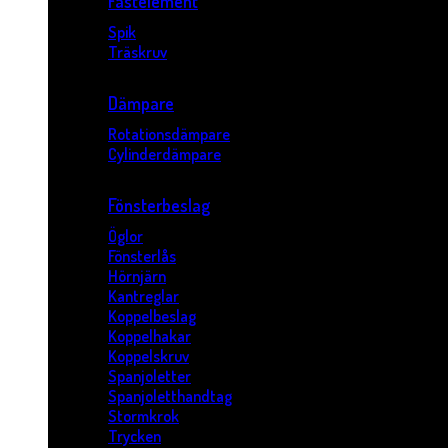
Fästelement
Spik
Träskruv
Dämpare
Rotationsdämpare
Cylinderdämpare
Fönsterbeslag
Öglor
Fönsterlås
Hörnjärn
Kantreglar
Koppelbeslag
Koppelhakar
Koppelskruv
Spanjoletter
Spanjoletthandtag
Stormkrok
Trycken