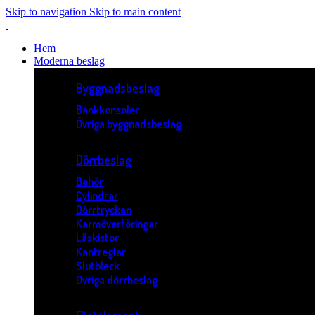
Skip to navigation
Skip to main content
Hem
Moderna beslag
Byggnadsbeslag
Bänkkonsoler
Övriga byggnadsbeslag
Dörrbeslag
Behör
Cylindrar
Dörrtrycken
Karmöverföringar
Låskistor
Kantreglar
Slutbleck
Övriga dörrbeslag