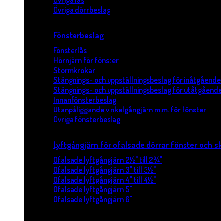
Övriga lås
Övriga dörrbeslag
Fönsterbeslag
Fönsterlås
Hörnjärn för fönster
Stormkrokar
Stängnings- och uppställningsbeslag för inåtgående
Stängnings- och uppställningsbeslag för utåtgående
Innanfönsterbeslag
Utanpåliggande vinkelgångjärn m.m. för fönster
Övriga fönsterbeslag
Lyftgångjärn för ofalsade dörrar fönster och s
Ofalsade lyftgångjärn 2½" till 2¾"
Ofalsade lyftgångjärn 3" till 3½"
Ofalsade lyftgångjärn 4" till 4½"
Ofalsade lyftgångjärn 5"
Ofalsade lyftgångjärn 6"