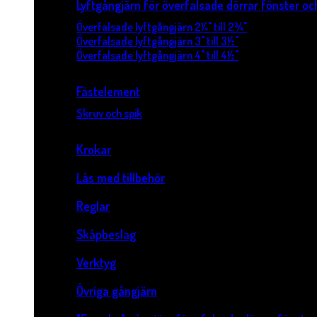
Lyftgångjärn för överfalsade dörrar fönster o
Överfalsade lyftgångjärn 2¼" till 2¾"
Överfalsade lyftgångjärn 3" till 3½"
Överfalsade lyftgångjärn 4" till 4½"
Fästelement
Skruv och spik
Krokar
Lås med tillbehör
Reglar
Skåpbeslag
Verktyg
Övriga gångjärn