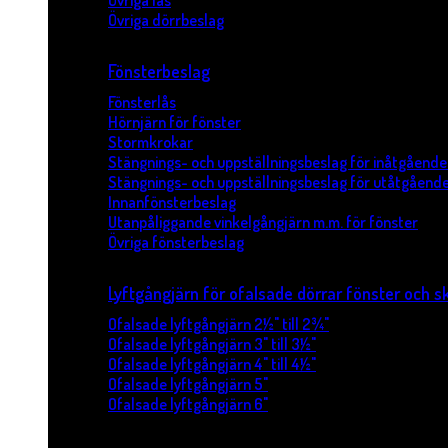
Övriga lås
Övriga dörrbeslag
Fönsterbeslag
Fönsterlås
Hörnjärn för fönster
Stormkrokar
Stängnings- och uppställningsbeslag för inåtgående
Stängnings- och uppställningsbeslag för utåtgående
Innanfönsterbeslag
Utanpåliggande vinkelgångjärn m.m. för fönster
Övriga fönsterbeslag
Lyftgångjärn för ofalsade dörrar fönster och s
Ofalsade lyftgångjärn 2½" till 2¾"
Ofalsade lyftgångjärn 3" till 3½"
Ofalsade lyftgångjärn 4" till 4½"
Ofalsade lyftgångjärn 5"
Ofalsade lyftgångjärn 6"