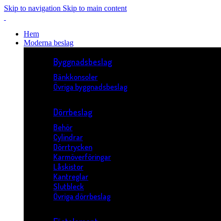
Skip to navigation
Skip to main content
Hem
Moderna beslag
Byggnadsbeslag
Bänkkonsoler
Övriga byggnadsbeslag
Dörrbeslag
Behör
Cylindrar
Dörrtrycken
Karmöverföringar
Låskistor
Kantreglar
Slutbleck
Övriga dörrbeslag