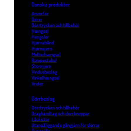
Danska produkter
Anverfer
Dører
Dörrtrycken och tillbehör
Hængsel
Hengsler
Hjørnebånd
Hjørnejern
Midterhængsel
Rumpestabel
Stormjern
Vindusbeslag
Vinkelhængsel
Vrider
Dörrbeslag
Dörrtrycken och tillbehör
Draghandtag och dörrknoppar
Låskistor
Utanpåliggande gångjärn för dörrar