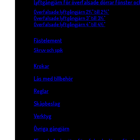
Lyftgångjärn för överfalsade dörrar fönster o
Överfalsade lyftgångjärn 2¼" till 2¾"
Överfalsade lyftgångjärn 3" till 3½"
Överfalsade lyftgångjärn 4" till 4½"
Fästelement
Skruv och spik
Krokar
Lås med tillbehör
Reglar
Skåpbeslag
Verktyg
Övriga gångjärn