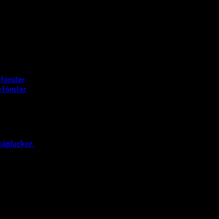
 fönster
 fönster
kåpluckor.