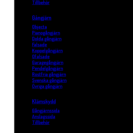
Tillbehör
Gångjärn
Objecta
Pianogångjärn
Dolda gångjärn
Falsade
Koppelgångjärn
Ofalsade
Garagegångjärn
Pendelgångjärn
Rostfria gångjärn
Svenska gångjärn
Övriga gångjärn
Klämskydd
Gångjärnssida
Anslagssida
Tillbehör