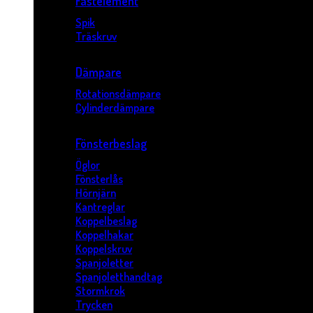
Fästelement
Spik
Träskruv
Dämpare
Rotationsdämpare
Cylinderdämpare
Fönsterbeslag
Öglor
Fönsterlås
Hörnjärn
Kantreglar
Koppelbeslag
Koppelhakar
Koppelskruv
Spanjoletter
Spanjoletthandtag
Stormkrok
Trycken