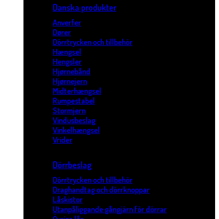
Danska produkter
Anverfer
Dører
Dörrtrycken och tillbehör
Hængsel
Hengsler
Hjørnebånd
Hjørnejern
Midterhængsel
Rumpestabel
Stormjern
Vindusbeslag
Vinkelhængsel
Vrider
Dörrbeslag
Dörrtrycken och tillbehör
Draghandtag och dörrknoppar
Låskistor
Utanpåliggande gångjärn för dörrar