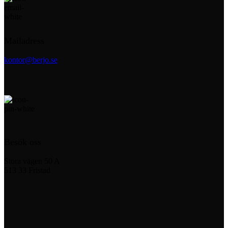
Mailadress
kontor@berjo.se
Besök oss
Stora vägen 50 A
513 33 Fristad