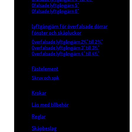
Ofalsade lyftgångjärn 5"
Ofalsade lyftgångjärn 6"
Lyftgångjärn för överfalsade dörrar
fönster och skåpluckor
Överfalsade lyftgångjärn 2¼" till 2¾"
Överfalsade lyftgångjärn 3" till 3½"
Överfalsade lyftgångjärn 4" till 4½"
Fästelement
Skruv och spik
Krokar
Lås med tillbehör
Reglar
Skåpbeslag