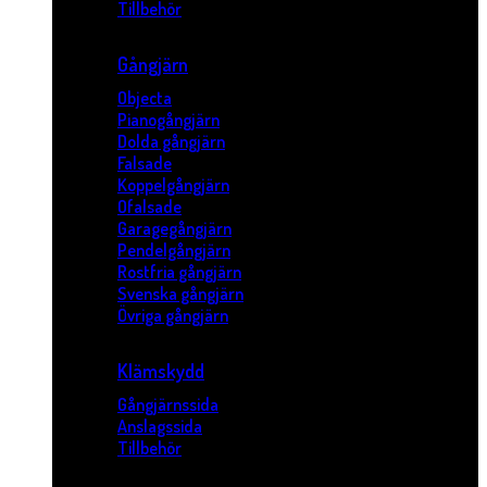
Tillbehör
Gångjärn
Objecta
Pianogångjärn
Dolda gångjärn
Falsade
Koppelgångjärn
Ofalsade
Garagegångjärn
Pendelgångjärn
Rostfria gångjärn
Svenska gångjärn
Övriga gångjärn
Klämskydd
Gångjärnssida
Anslagssida
Tillbehör