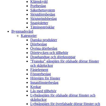
Klämskydd
Portbeslag
Säkerhetssystem
Skjutdörrsbeslag
Skjutgrindsbeslag
Spanjoletter
Tätningströsklar
Byggnadsvård
Kategorier
Danska produkter
Dörrbeslag
Övriga dörrbeslag
Dörrtrycken och tillbehör
Draghandtag och dörrknoppar
”Franska” gångjärn för ofalsade dörrar fönster
och skåpluckor
Fästelement
Fönsterbeslag
Hörnjärn för fönster
Innanfönsterbeslag
Krokar
Lås med tillbehör
Lyftgångjärn för ofalsade dörrar fönster och
skåpluckor
Lyftgångjärn för överfalsade dörrar fönster och