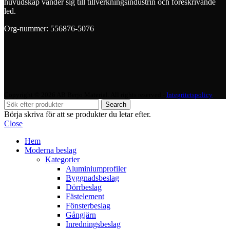
huvudskap vänder sig till tillverkningsindustrin och föreskrivande
led.
Org-nummer: 556876-5076
Copyright © 2026 AB Berjo Material. All rights reserved​​ -
Integritetspolicy
Search
Börja skriva för att se produkter du letar efter.
Close
Hem
Moderna beslag
Kategorier
Aluminiumprofiler
Byggnadsbeslag
Dörrbeslag
Fästelement
Fönsterbeslag
Gångjärn
Inredningsbeslag