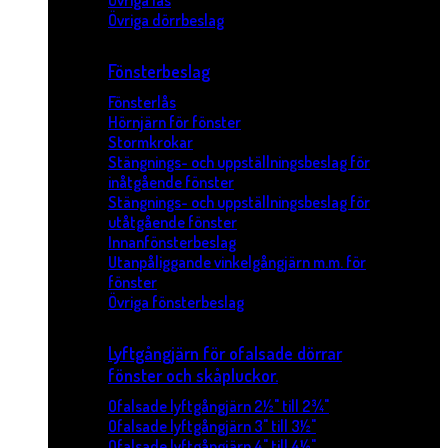
Övriga lås
Övriga dörrbeslag
Fönsterbeslag
Fönsterlås
Hörnjärn för fönster
Stormkrokar
Stängnings- och uppställningsbeslag för
inåtgående fönster
Stängnings- och uppställningsbeslag för
utåtgående fönster
Innanfönsterbeslag
Utanpåliggande vinkelgångjärn m.m. för
fönster
Övriga fönsterbeslag
Lyftgångjärn för ofalsade dörrar
fönster och skåpluckor.
Ofalsade lyftgångjärn 2½" till 2¾"
Ofalsade lyftgångjärn 3" till 3½"
Ofalsade lyftgångjärn 4" till 4½"