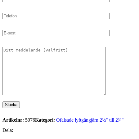
Artikelnr:
5076
Kategori:
Ofalsade lyftgångjärn 2½" till 2¾"
Dela: