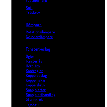
Fästelement
Spik
Träskruv
Dämpare
Rotationsdämpare
Cylinderdämpare
Fönsterbeslag
Öglor
Fönsterlås
Hörnjärn
Kantreglar
Koppelbeslag
Koppelhakar
Koppelskruv
Spanjoletter
Spanjoletthandtag
Stormkrok
Trycken