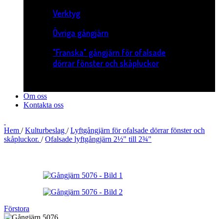
Verktyg
Övriga gångjärn
"Franska" gångjärn för ofalsade
dörrar fönster och skåpluckor
Om oss
Kontakta oss
Hem
/
Kulturbeslag
/
Lyftgångjärn för ofalsade dörrar fönster och
skåpluckor.
/
Ofalsade lyftgångjärn 2½" till 2¾"
Förstora