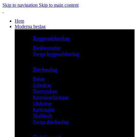
Skip to navigation
Skip to main content
Hem
Moderna beslag
Byggnadsbeslag
Bänkkonsoler
Övriga byggnadsbeslag
Dörrbeslag
Behör
Cylindrar
Dörrtrycken
Karmöverföringar
Låskistor
Kantreglar
Slutbleck
Övriga dörrbeslag