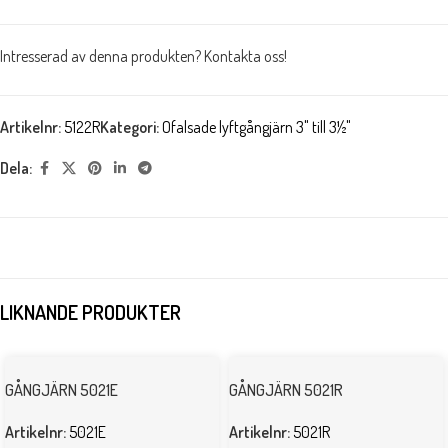
Intresserad av denna produkten? Kontakta oss!
Artikelnr:
5122R
Kategori:
Ofalsade lyftgångjärn 3" till 3½"
Dela:
LIKNANDE PRODUKTER
GÅNGJÄRN 5021E
GÅNGJÄRN 5021R
Artikelnr:
5021E
Artikelnr:
5021R