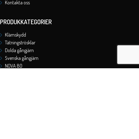
Kontakta oss
PRODUKKATEGORIER
Klämskydd
Tätningströsklar
Dolda gångjärn
Svenska gångjärn
NOVA 80
FÖRETAGET
AB Berjo Material är ett beslags och komponentföretag som i huvudskap
vänder sig till tillverkningsindustrin och föreskrivande led.
Org-nummer: 556876-5076