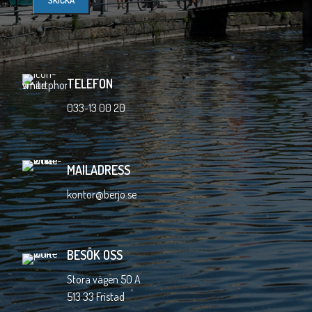
TELEFON
033-13 00 20
MAILADRESS
kontor@berjo.se
BESÖK OSS
Stora vägen 50 A
513 33 Fristad