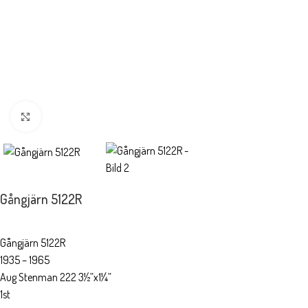
Förstora
Gångjärn 5122R
Gångjärn 5122R
1935 – 1965
Aug Stenman 222 3½”x1¼”
1st