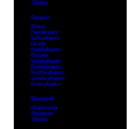
Tillbehör
Gångjärn
Objecta
Pianogångjärn
Dolda gångjärn
Falsade
Koppelgångjärn
Ofalsade
Garagegångjärn
Pendelgångjärn
Rostfria gångjärn
Svenska gångjärn
Övriga gångjärn
Klämskydd
Gångjärnssida
Anslagssida
Tillbehör