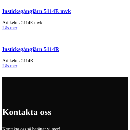
Insticksgångjärn 5114E mvk
Artikelnr:
5114E mvk
Läs mer
Insticksgångjärn 5114R
Artikelnr:
5114R
Läs mer
Kontakta oss
Kontakta oss så berättar vi mer!