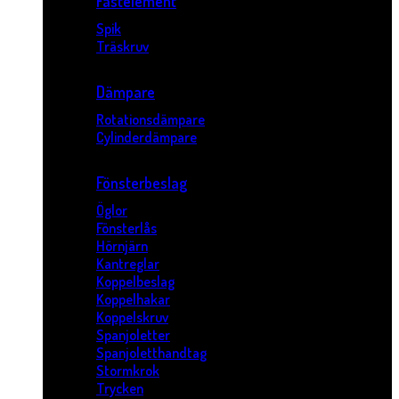
Fästelement
Spik
Träskruv
Dämpare
Rotationsdämpare
Cylinderdämpare
Fönsterbeslag
Öglor
Fönsterlås
Hörnjärn
Kantreglar
Koppelbeslag
Koppelhakar
Koppelskruv
Spanjoletter
Spanjoletthandtag
Stormkrok
Trycken