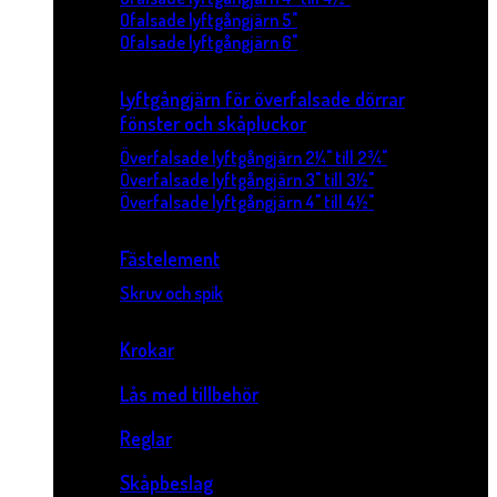
Ofalsade lyftgångjärn 5"
Ofalsade lyftgångjärn 6"
Lyftgångjärn för överfalsade dörrar
fönster och skåpluckor
Överfalsade lyftgångjärn 2¼" till 2¾"
Överfalsade lyftgångjärn 3" till 3½"
Överfalsade lyftgångjärn 4" till 4½"
Fästelement
Skruv och spik
Krokar
Lås med tillbehör
Reglar
Skåpbeslag