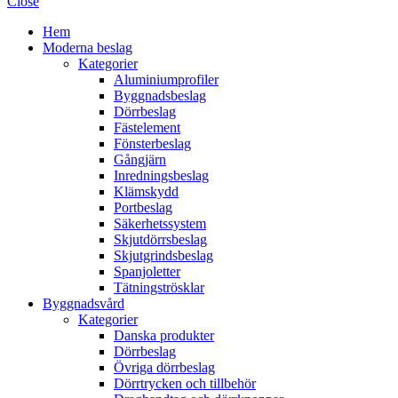
Close
Hem
Moderna beslag
Kategorier
Aluminiumprofiler
Byggnadsbeslag
Dörrbeslag
Fästelement
Fönsterbeslag
Gångjärn
Inredningsbeslag
Klämskydd
Portbeslag
Säkerhetssystem
Skjutdörrsbeslag
Skjutgrindsbeslag
Spanjoletter
Tätningströsklar
Byggnadsvård
Kategorier
Danska produkter
Dörrbeslag
Övriga dörrbeslag
Dörrtrycken och tillbehör