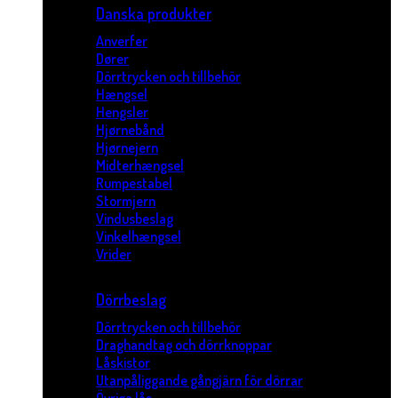
Danska produkter
Anverfer
Dører
Dörrtrycken och tillbehör
Hængsel
Hengsler
Hjørnebånd
Hjørnejern
Midterhængsel
Rumpestabel
Stormjern
Vindusbeslag
Vinkelhængsel
Vrider
Dörrbeslag
Dörrtrycken och tillbehör
Draghandtag och dörrknoppar
Låskistor
Utanpåliggande gångjärn för dörrar