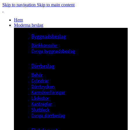
Skip to navigation
Skip to main content
Hem
Moderna beslag
Byggnadsbeslag
Bänkkonsoler
Övriga byggnadsbeslag
Dörrbeslag
Behör
Cylindrar
Dörrtrycken
Karmöverföringar
Låskistor
Kantreglar
Slutbleck
Övriga dörrbeslag