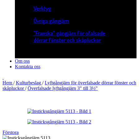
Verktyg
Övriga gångjärn
"Franska" gångjärn för ofalsade
dörrar fönster och skåpluckor
Om oss
Kontakta oss
Hem
/
Kulturbeslag
/
Lyftgångjärn för överfalsade dörrar fönster och
skåpluckor
/
Överfalsade lyftgångjärn 3" till 3½"
Förstora