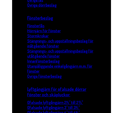
Övriga lås
Övriga dörrbeslag
Fönsterbeslag
Fönsterlås
Hörnjärn för fönster
Stormkrokar
Stängnings- och uppställningsbeslag för
inåtgående fönster
Stängnings- och uppställningsbeslag för
utåtgående fönster
Innanfönsterbeslag
Utanpåliggande vinkelgångjärn m.m. för
fönster
Övriga fönsterbeslag
Lyftgångjärn för ofalsade dörrar
fönster och skåpluckor.
Ofalsade lyftgångjärn 2½" till 2¾"
Ofalsade lyftgångjärn 3" till 3½"
Ofalsade lyftgångjärn 4" till 4½"