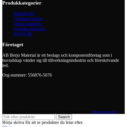
Produkkategorier
Klämskydd
Tätningströsklar
Dolda gångjärn
Svenska gångjärn
NOVA 80
Företaget
AB Berjo Material är ett beslags och komponentföretag som i
huvudskap vänder sig till tillverkningsindustrin och föreskrivande
led.
Org-nummer: 556876-5076
Copyright © 2026 AB Berjo Material. All rights reserved​​ -
Integritetspolicy
Search
Börja skriva för att se produkter du letar efter.