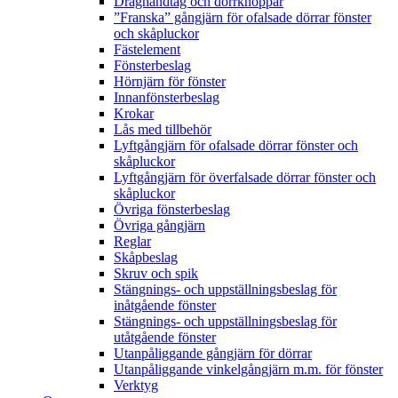
Draghandtag och dörrknoppar
”Franska” gångjärn för ofalsade dörrar fönster
och skåpluckor
Fästelement
Fönsterbeslag
Hörnjärn för fönster
Innanfönsterbeslag
Krokar
Lås med tillbehör
Lyftgångjärn för ofalsade dörrar fönster och
skåpluckor
Lyftgångjärn för överfalsade dörrar fönster och
skåpluckor
Övriga fönsterbeslag
Övriga gångjärn
Reglar
Skåpbeslag
Skruv och spik
Stängnings- och uppställningsbeslag för
inåtgående fönster
Stängnings- och uppställningsbeslag för
utåtgående fönster
Utanpåliggande gångjärn för dörrar
Utanpåliggande vinkelgångjärn m.m. för fönster
Verktyg