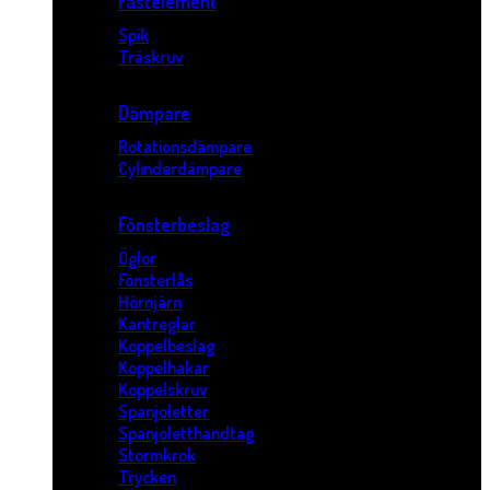
Fästelement
Spik
Träskruv
Dämpare
Rotationsdämpare
Cylinderdämpare
Fönsterbeslag
Öglor
Fönsterlås
Hörnjärn
Kantreglar
Koppelbeslag
Koppelhakar
Koppelskruv
Spanjoletter
Spanjoletthandtag
Stormkrok
Trycken