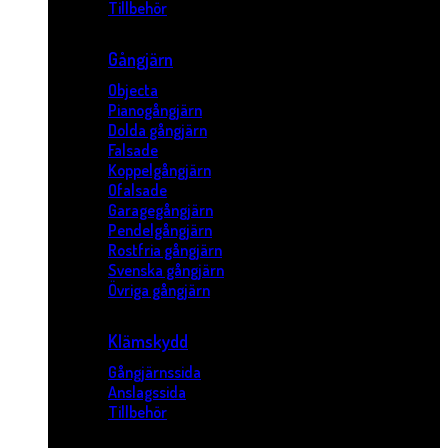
Tillbehör
Gångjärn
Objecta
Pianogångjärn
Dolda gångjärn
Falsade
Koppelgångjärn
Ofalsade
Garagegångjärn
Pendelgångjärn
Rostfria gångjärn
Svenska gångjärn
Övriga gångjärn
Klämskydd
Gångjärnssida
Anslagssida
Tillbehör