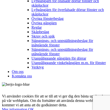
Lyftgångjärn för ofalsade dörrar fönster och
skåpluckor
Lyftgångjärn för överfalsade dörrar fönster och
skåpluckor
Övriga fönsterbeslag
Övriga gångjärn
Reglar
Skåpbeslag
Skruv och spik
Stängnings- och uppställningsbeslag för
inåtgående fönster
Stängnings- och uppställningsbeslag för
utåtgående fönster
Utanpåliggande gångjärn för dörrar
Utanpåliggande vinkelgångjärn m.m. för fönster
Verktyg
Om oss
Kontakta oss
Vi använder cookies för att se till att vi ger dig den bästa upplevelsen
på vår webbplats. Om du fortsätter att använda denna webbplats
kommer vi att anta att du godkänner detta.
Mer
Mer information
OK