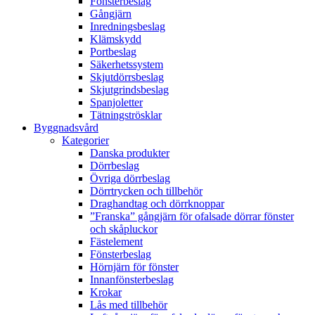
Fönsterbeslag
Gångjärn
Inredningsbeslag
Klämskydd
Portbeslag
Säkerhetssystem
Skjutdörrsbeslag
Skjutgrindsbeslag
Spanjoletter
Tätningströsklar
Byggnadsvård
Kategorier
Danska produkter
Dörrbeslag
Övriga dörrbeslag
Dörrtrycken och tillbehör
Draghandtag och dörrknoppar
”Franska” gångjärn för ofalsade dörrar fönster
och skåpluckor
Fästelement
Fönsterbeslag
Hörnjärn för fönster
Innanfönsterbeslag
Krokar
Lås med tillbehör