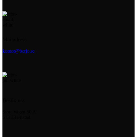
Mailadress
kontor@berjo.se
Besök oss
Stora vägen 50 A
513 33 Fristad