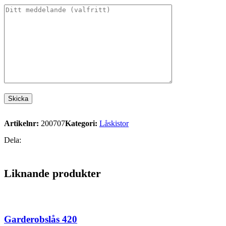
Artikelnr:
200707
Kategori:
Låskistor
Dela:
Liknande produkter
Garderobslås 420