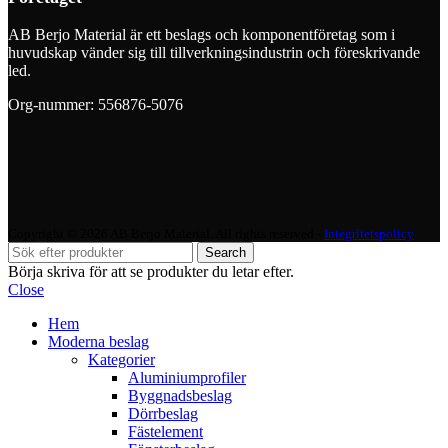
AB Berjo Material är ett beslags och komponentföretag som i
huvudskap vänder sig till tillverkningsindustrin och föreskrivande
led.
Org-nummer: 556876-5076
Copyright © 2026 AB Berjo Material. All rights reserved​​ -
Integritetspolicy
Search
Börja skriva för att se produkter du letar efter.
Close
Hem
Moderna beslag
Kategorier
Aluminiumprofiler
Byggnadsbeslag
Dörrbeslag
Fästelement