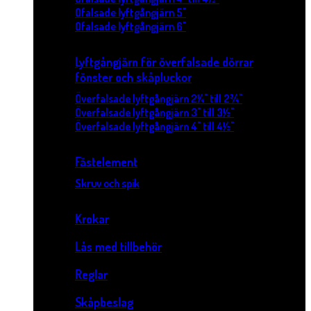
Ofalsade lyftgångjärn 5"
Ofalsade lyftgångjärn 6"
Lyftgångjärn för överfalsade dörrar
fönster och skåpluckor
Överfalsade lyftgångjärn 2¼" till 2¾"
Överfalsade lyftgångjärn 3" till 3½"
Överfalsade lyftgångjärn 4" till 4½"
Fästelement
Skruv och spik
Krokar
Lås med tillbehör
Reglar
Skåpbeslag