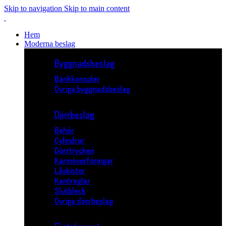
Skip to navigation
Skip to main content
Hem
Moderna beslag
Byggnadsbeslag
Bänkkonsoler
Övriga byggnadsbeslag
Dörrbeslag
Behör
Cylindrar
Dörrtrycken
Karmöverföringar
Låskistor
Kantreglar
Slutbleck
Övriga dörrbeslag