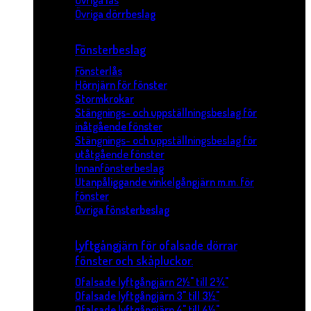
Övriga lås
Övriga dörrbeslag
Fönsterbeslag
Fönsterlås
Hörnjärn för fönster
Stormkrokar
Stängnings- och uppställningsbeslag för
inåtgående fönster
Stängnings- och uppställningsbeslag för
utåtgående fönster
Innanfönsterbeslag
Utanpåliggande vinkelgångjärn m.m. för
fönster
Övriga fönsterbeslag
Lyftgångjärn för ofalsade dörrar
fönster och skåpluckor.
Ofalsade lyftgångjärn 2½" till 2¾"
Ofalsade lyftgångjärn 3" till 3½"
Ofalsade lyftgångjärn 4" till 4½"