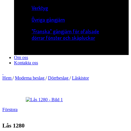
Verktyg
Övriga gångjärn
"Franska" gångjärn för ofalsade
dörrar fönster och skåpluckor
Om oss
Kontakta oss
Hem
/
Moderna beslag
/
Dörrbeslag
/
Låskistor
Förstora
Lås 1280