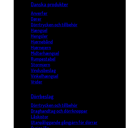
Danska produkter
Anverfer
Dører
Dörrtrycken och tillbehör
Hængsel
Hengsler
Hjørnebånd
Hjørnejern
Midterhængsel
Rumpestabel
Stormjern
Vindusbeslag
Vinkelhængsel
Vrider
Dörrbeslag
Dörrtrycken och tillbehör
Draghandtag och dörrknoppar
Låskistor
Utanpåliggande gångjärn för dörrar