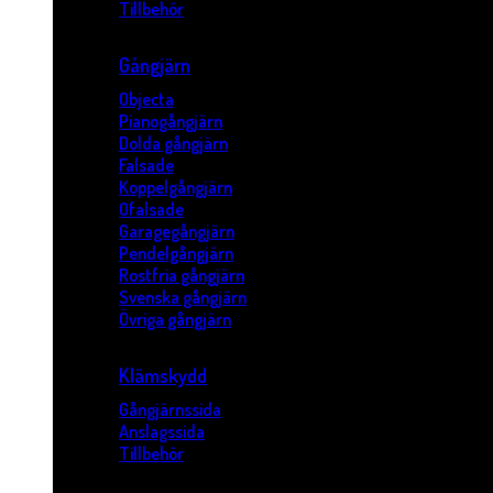
Tillbehör
Gångjärn
Objecta
Pianogångjärn
Dolda gångjärn
Falsade
Koppelgångjärn
Ofalsade
Garagegångjärn
Pendelgångjärn
Rostfria gångjärn
Svenska gångjärn
Övriga gångjärn
Klämskydd
Gångjärnssida
Anslagssida
Tillbehör