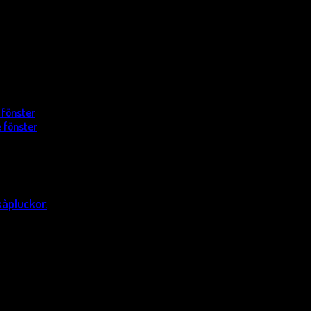
 fönster
 fönster
kåpluckor.