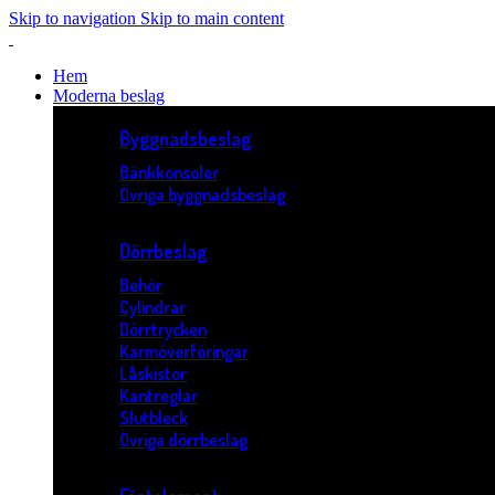
Skip to navigation
Skip to main content
Hem
Moderna beslag
Byggnadsbeslag
Bänkkonsoler
Övriga byggnadsbeslag
Dörrbeslag
Behör
Cylindrar
Dörrtrycken
Karmöverföringar
Låskistor
Kantreglar
Slutbleck
Övriga dörrbeslag