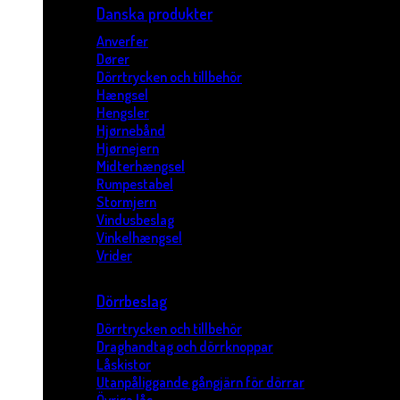
Danska produkter
Anverfer
Dører
Dörrtrycken och tillbehör
Hængsel
Hengsler
Hjørnebånd
Hjørnejern
Midterhængsel
Rumpestabel
Stormjern
Vindusbeslag
Vinkelhængsel
Vrider
Dörrbeslag
Dörrtrycken och tillbehör
Draghandtag och dörrknoppar
Låskistor
Utanpåliggande gångjärn för dörrar