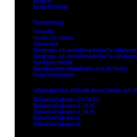
Övriga lås
Övriga dörrbeslag
Fönsterbeslag
Fönsterlås
Hörnjärn för fönster
Stormkrokar
Stängnings- och uppställningsbeslag för inåtgående
Stängnings- och uppställningsbeslag för utåtgående
Innanfönsterbeslag
Utanpåliggande vinkelgångjärn m.m. för fönster
Övriga fönsterbeslag
Lyftgångjärn för ofalsade dörrar fönster och s
Ofalsade lyftgångjärn 2½" till 2¾"
Ofalsade lyftgångjärn 3" till 3½"
Ofalsade lyftgångjärn 4" till 4½"
Ofalsade lyftgångjärn 5"
Ofalsade lyftgångjärn 6"