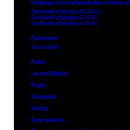
Lyftgångjärn för överfalsade dörrar fönster o
Överfalsade lyftgångjärn 2¼" till 2¾"
Överfalsade lyftgångjärn 3" till 3½"
Överfalsade lyftgångjärn 4" till 4½"
Fästelement
Skruv och spik
Krokar
Lås med tillbehör
Reglar
Skåpbeslag
Verktyg
Övriga gångjärn