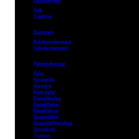
Fästelement
Spik
Träskruv
Dämpare
Rotationsdämpare
Cylinderdämpare
Fönsterbeslag
Öglor
Fönsterlås
Hörnjärn
Kantreglar
Koppelbeslag
Koppelhakar
Koppelskruv
Spanjoletter
Spanjoletthandtag
Stormkrok
Trycken