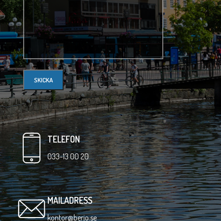
TELEFON
033-13 00 20
MAILADRESS
kontor@berjo.se