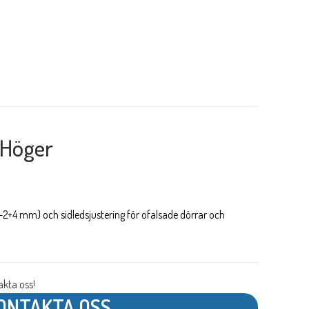
 Höger
-2+4 mm) och sidledsjustering för ofalsade dörrar och
kta oss!
ONTAKTA OSS