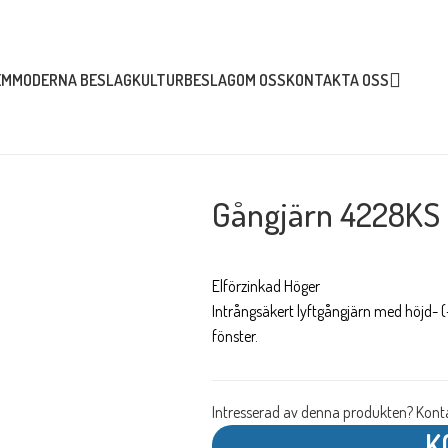
EM
MODERNA BESLAG
KULTURBESLAG
OM OSS
KONTAKTA OSS
NGJÄRN 4228KS HÖGER
Gångjärn 4228KS
Elförzinkad Höger
Intrångsäkert lyftgångjärn med höjd- (
fönster.
Intresserad av denna produkten? Konta
K