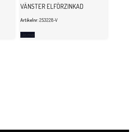
VÄNSTER ELFÖRZINKAD
Artikelnr:
253228-V
Läs mer
GÅNGJ
Artikelnr:
Läs mer