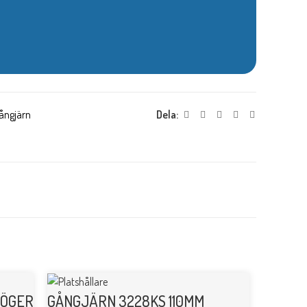
gångjärn
Dela:
HÖGER
GÅNGJÄRN 3228KS 110MM