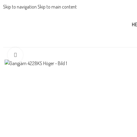
Skip to navigation
Skip to main content
H
HEM
/
MODERNA BESLAG
/
GÅNGJÄRN
/
OFALSADE
/
LYFTGÅNGJÄRN
/
GÅ
Förstora