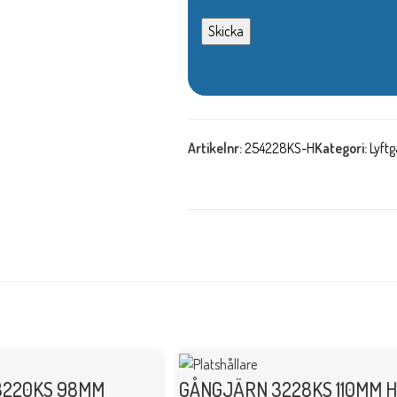
Artikelnr:
254228KS-H
Kategori:
Lyft
3220KS 98MM
GÅNGJÄRN 3228KS 110MM 