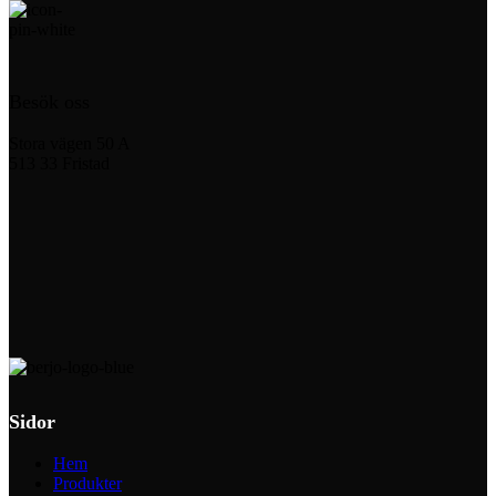
Besök oss
Stora vägen 50 A
513 33 Fristad
Sidor
Hem
Produkter