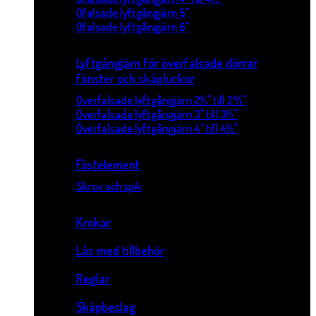
Ofalsade lyftgångjärn 5"
Ofalsade lyftgångjärn 6"
Lyftgångjärn för överfalsade dörrar
fönster och skåpluckor
Överfalsade lyftgångjärn 2¼" till 2¾"
Överfalsade lyftgångjärn 3" till 3½"
Överfalsade lyftgångjärn 4" till 4½"
Fästelement
Skruv och spik
Krokar
Lås med tillbehör
Reglar
Skåpbeslag