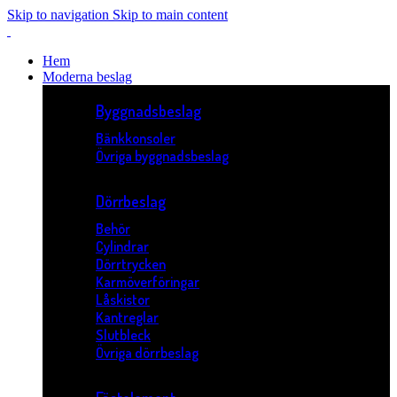
Skip to navigation
Skip to main content
Hem
Moderna beslag
Byggnadsbeslag
Bänkkonsoler
Övriga byggnadsbeslag
Dörrbeslag
Behör
Cylindrar
Dörrtrycken
Karmöverföringar
Låskistor
Kantreglar
Slutbleck
Övriga dörrbeslag