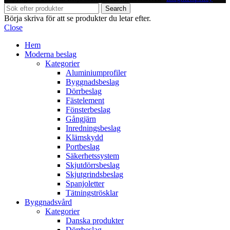
Search
Börja skriva för att se produkter du letar efter.
Close
Hem
Moderna beslag
Kategorier
Aluminiumprofiler
Byggnadsbeslag
Dörrbeslag
Fästelement
Fönsterbeslag
Gångjärn
Inredningsbeslag
Klämskydd
Portbeslag
Säkerhetssystem
Skjutdörrsbeslag
Skjutgrindsbeslag
Spanjoletter
Tätningströsklar
Byggnadsvård
Kategorier
Danska produkter
Dörrbeslag