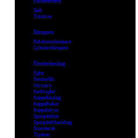
Fästelement
Spik
Träskruv
Dämpare
Rotationsdämpare
Cylinderdämpare
Fönsterbeslag
Öglor
Fönsterlås
Hörnjärn
Kantreglar
Koppelbeslag
Koppelhakar
Koppelskruv
Spanjoletter
Spanjoletthandtag
Stormkrok
Trycken