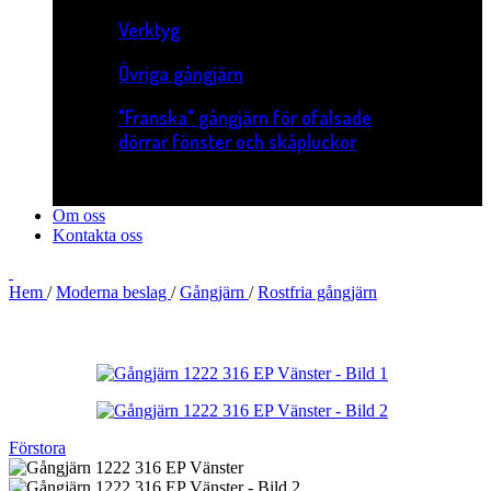
Verktyg
Övriga gångjärn
"Franska" gångjärn för ofalsade
dörrar fönster och skåpluckor
Om oss
Kontakta oss
Hem
/
Moderna beslag
/
Gångjärn
/
Rostfria gångjärn
Förstora