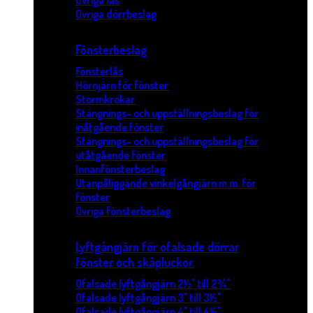
Övriga lås
Övriga dörrbeslag
Fönsterbeslag
Fönsterlås
Hörnjärn för fönster
Stormkrokar
Stängnings- och uppställningsbeslag för
inåtgående fönster
Stängnings- och uppställningsbeslag för
utåtgående fönster
Innanfönsterbeslag
Utanpåliggande vinkelgångjärn m.m. för
fönster
Övriga fönsterbeslag
Lyftgångjärn för ofalsade dörrar
fönster och skåpluckor.
Ofalsade lyftgångjärn 2½" till 2¾"
Ofalsade lyftgångjärn 3" till 3½"
Ofalsade lyftgångjärn 4" till 4½"