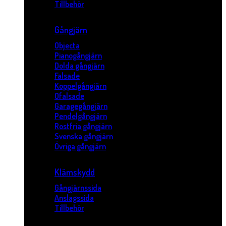
Tillbehör
Gångjärn
Objecta
Pianogångjärn
Dolda gångjärn
Falsade
Koppelgångjärn
Ofalsade
Garagegångjärn
Pendelgångjärn
Rostfria gångjärn
Svenska gångjärn
Övriga gångjärn
Klämskydd
Gångjärnssida
Anslagssida
Tillbehör