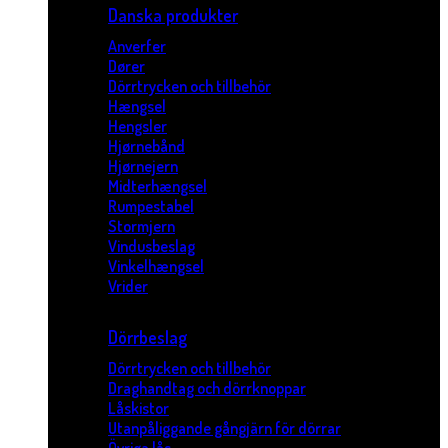
Danska produkter
Anverfer
Dører
Dörrtrycken och tillbehör
Hængsel
Hengsler
Hjørnebånd
Hjørnejern
Midterhængsel
Rumpestabel
Stormjern
Vindusbeslag
Vinkelhængsel
Vrider
Dörrbeslag
Dörrtrycken och tillbehör
Draghandtag och dörrknoppar
Låskistor
Utanpåliggande gångjärn för dörrar