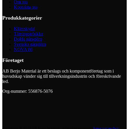
Om oss
Kontakta oss
Produkkategorier
Klämskydd
Tätningströsklar
Dolda gångjärn
Svenska gångjärn
NOVA 80
Företaget
AB Berjo Material är ett beslags och komponentföretag som i
huvudskap vänder sig till tillverkningsindustrin och föreskrivande
led.
Org-nummer: 556876-5076
Copyright © 2026 AB Berjo Material. All rights reserved​​ -
Integritetspolicy