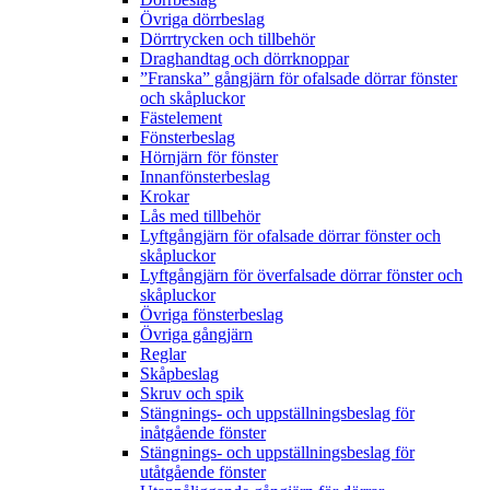
Övriga dörrbeslag
Dörrtrycken och tillbehör
Draghandtag och dörrknoppar
”Franska” gångjärn för ofalsade dörrar fönster
och skåpluckor
Fästelement
Fönsterbeslag
Hörnjärn för fönster
Innanfönsterbeslag
Krokar
Lås med tillbehör
Lyftgångjärn för ofalsade dörrar fönster och
skåpluckor
Lyftgångjärn för överfalsade dörrar fönster och
skåpluckor
Övriga fönsterbeslag
Övriga gångjärn
Reglar
Skåpbeslag
Skruv och spik
Stängnings- och uppställningsbeslag för
inåtgående fönster
Stängnings- och uppställningsbeslag för
utåtgående fönster