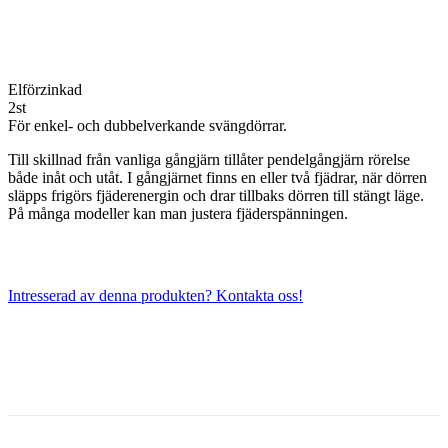
Elförzinkad
2st
För enkel- och dubbelverkande svängdörrar.
Till skillnad från vanliga gångjärn tillåter pendelgångjärn rörelse
både inåt och utåt. I gångjärnet finns en eller två fjädrar, när dörren
släpps frigörs fjäderenergin och drar tillbaks dörren till stängt läge.
På många modeller kan man justera fjäderspänningen.
Intresserad av denna produkten? Kontakta oss!
Kontakta oss