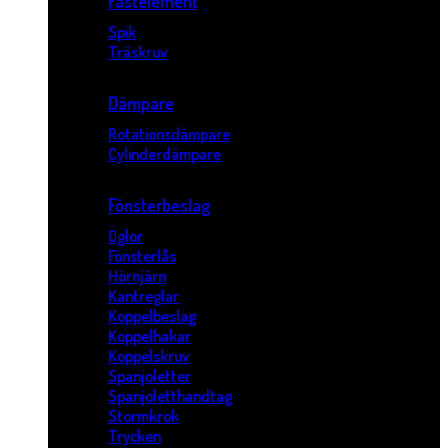
Fästelement
Spik
Träskruv
Dämpare
Rotationsdämpare
Cylinderdämpare
Fönsterbeslag
Öglor
Fönsterlås
Hörnjärn
Kantreglar
Koppelbeslag
Koppelhakar
Koppelskruv
Spanjoletter
Spanjoletthandtag
Stormkrok
Trycken