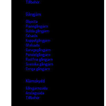
Tillbehör
Gångjärn
Objecta
Pianogångjärn
Dolda gångjärn
Falsade
Koppelgångjärn
Ofalsade
Garagegångjärn
Pendelgångjärn
Rostfria gångjärn
Svenska gångjärn
Övriga gångjärn
Klämskydd
Gångjärnssida
Anslagssida
Tillbehör