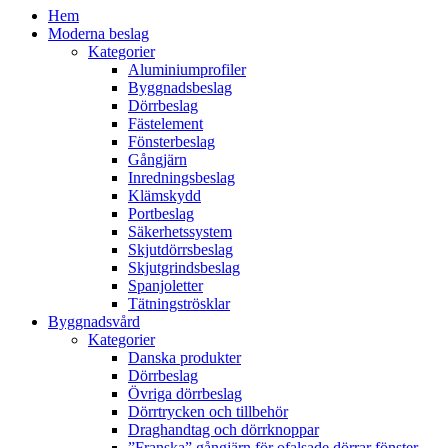
Hem
Moderna beslag
Kategorier
Aluminiumprofiler
Byggnadsbeslag
Dörrbeslag
Fästelement
Fönsterbeslag
Gångjärn
Inredningsbeslag
Klämskydd
Portbeslag
Säkerhetssystem
Skjutdörrsbeslag
Skjutgrindsbeslag
Spanjoletter
Tätningströsklar
Byggnadsvård
Kategorier
Danska produkter
Dörrbeslag
Övriga dörrbeslag
Dörrtrycken och tillbehör
Draghandtag och dörrknoppar
”Franska” gångjärn för ofalsade dörrar fönster