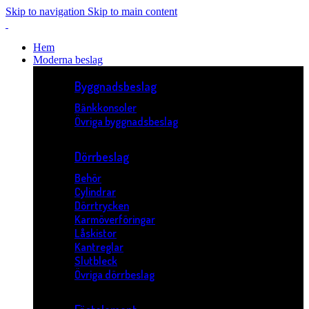
Skip to navigation
Skip to main content
Hem
Moderna beslag
Byggnadsbeslag
Bänkkonsoler
Övriga byggnadsbeslag
Dörrbeslag
Behör
Cylindrar
Dörrtrycken
Karmöverföringar
Låskistor
Kantreglar
Slutbleck
Övriga dörrbeslag