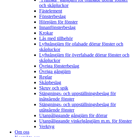
och skåpluckor
Fästelement
Fönsterbeslag
Hörnjärn för fönster
Innanfönsterbeslag
Krokar
Lås med tillbehör
Lyftgångjärn för ofalsade dörrar fönster och
skåpluckor
Lyftgångjärn för överfalsade dörrar fönster och
skåpluckor
Övriga fönsterbeslag
Övriga gångjärn
Reglar
Skåpbeslag
Skruv och spik
Stängnings- och uppställningsbeslag för
inåtgående fönster
Stängnings- och uppställningsbeslag för
utåtgående fönster
Utanpåliggande gångjärn för dörrar
Utanpåliggande vinkelgångjärn m.m. för fönster
Verktyg
Om oss