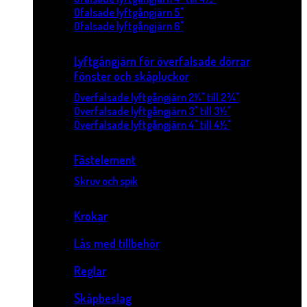
Ofalsade lyftgångjärn 5"
Ofalsade lyftgångjärn 6"
Lyftgångjärn för överfalsade dörrar
fönster och skåpluckor
Överfalsade lyftgångjärn 2¼" till 2¾"
Överfalsade lyftgångjärn 3" till 3½"
Överfalsade lyftgångjärn 4" till 4½"
Fästelement
Skruv och spik
Krokar
Lås med tillbehör
Reglar
Skåpbeslag