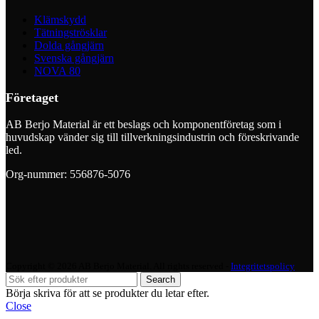
Klämskydd
Tätningströsklar
Dolda gångjärn
Svenska gångjärn
NOVA 80
Företaget
AB Berjo Material är ett beslags och komponentföretag som i
huvudskap vänder sig till tillverkningsindustrin och föreskrivande
led.
Org-nummer: 556876-5076
Copyright © 2026 AB Berjo Material. All rights reserved​​ -
Integritetspolicy
Search
Börja skriva för att se produkter du letar efter.
Close