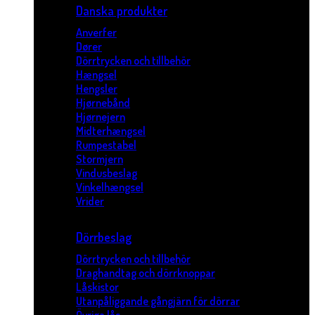
Danska produkter
Anverfer
Dører
Dörrtrycken och tillbehör
Hængsel
Hengsler
Hjørnebånd
Hjørnejern
Midterhængsel
Rumpestabel
Stormjern
Vindusbeslag
Vinkelhængsel
Vrider
Dörrbeslag
Dörrtrycken och tillbehör
Draghandtag och dörrknoppar
Låskistor
Utanpåliggande gångjärn för dörrar