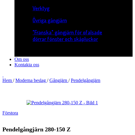
Verktyg
Övriga gångjärn
"Franska" gångjärn för ofalsade
dörrar fönster och skåpluckor
Om oss
Kontakta oss
Hem
/
Moderna beslag
/
Gångjärn
/
Pendelgångjärn
Förstora
Pendelgångjärn 280-150 Z