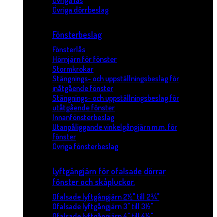
Övriga lås
Övriga dörrbeslag
Fönsterbeslag
Fönsterlås
Hörnjärn för fönster
Stormkrokar
Stängnings- och uppställningsbeslag för
inåtgående fönster
Stängnings- och uppställningsbeslag för
utåtgående fönster
Innanfönsterbeslag
Utanpåliggande vinkelgångjärn m.m. för
fönster
Övriga fönsterbeslag
Lyftgångjärn för ofalsade dörrar
fönster och skåpluckor.
Ofalsade lyftgångjärn 2½" till 2¾"
Ofalsade lyftgångjärn 3" till 3½"
Ofalsade lyftgångjärn 4" till 4½"