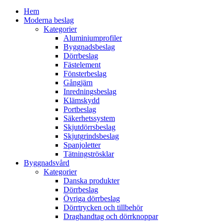
Hem
Moderna beslag
Kategorier
Aluminiumprofiler
Byggnadsbeslag
Dörrbeslag
Fästelement
Fönsterbeslag
Gångjärn
Inredningsbeslag
Klämskydd
Portbeslag
Säkerhetssystem
Skjutdörrsbeslag
Skjutgrindsbeslag
Spanjoletter
Tätningströsklar
Byggnadsvård
Kategorier
Danska produkter
Dörrbeslag
Övriga dörrbeslag
Dörrtrycken och tillbehör
Draghandtag och dörrknoppar