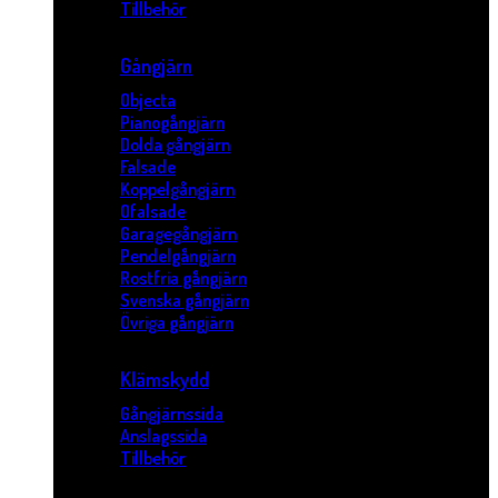
Tillbehör
Gångjärn
Objecta
Pianogångjärn
Dolda gångjärn
Falsade
Koppelgångjärn
Ofalsade
Garagegångjärn
Pendelgångjärn
Rostfria gångjärn
Svenska gångjärn
Övriga gångjärn
Klämskydd
Gångjärnssida
Anslagssida
Tillbehör