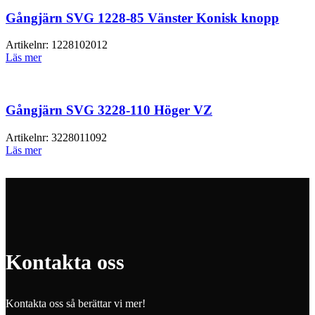
Gångjärn SVG 1228-85 Vänster Konisk knopp
Artikelnr:
1228102012
Läs mer
Gångjärn SVG 3228-110 Höger VZ
Artikelnr:
3228011092
Läs mer
Kontakta oss
Kontakta oss så berättar vi mer!