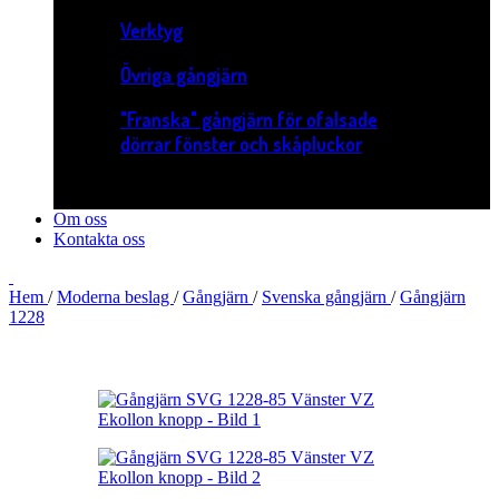
Verktyg
Övriga gångjärn
"Franska" gångjärn för ofalsade
dörrar fönster och skåpluckor
Om oss
Kontakta oss
Hem
/
Moderna beslag
/
Gångjärn
/
Svenska gångjärn
/
Gångjärn
1228