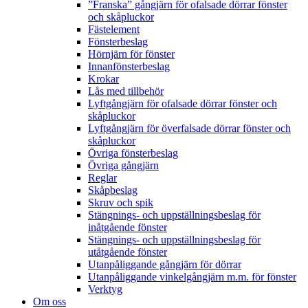
”Franska” gångjärn för ofalsade dörrar fönster
och skåpluckor
Fästelement
Fönsterbeslag
Hörnjärn för fönster
Innanfönsterbeslag
Krokar
Lås med tillbehör
Lyftgångjärn för ofalsade dörrar fönster och
skåpluckor
Lyftgångjärn för överfalsade dörrar fönster och
skåpluckor
Övriga fönsterbeslag
Övriga gångjärn
Reglar
Skåpbeslag
Skruv och spik
Stängnings- och uppställningsbeslag för
inåtgående fönster
Stängnings- och uppställningsbeslag för
utåtgående fönster
Utanpåliggande gångjärn för dörrar
Utanpåliggande vinkelgångjärn m.m. för fönster
Verktyg
Om oss