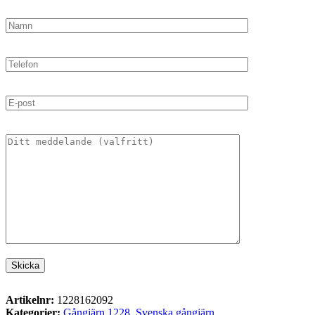
Artikelnr:
1228162092
Kategorier:
Gångjärn 1228
,
Svenska gångjärn