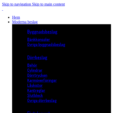
Skip to navigation
Skip to main content
Hem
Moderna beslag
Byggnadsbeslag
Bänkkonsoler
Övriga byggnadsbeslag
Dörrbeslag
Behör
Cylindrar
Dörrtrycken
Karmöverföringar
Låskistor
Kantreglar
Slutbleck
Övriga dörrbeslag