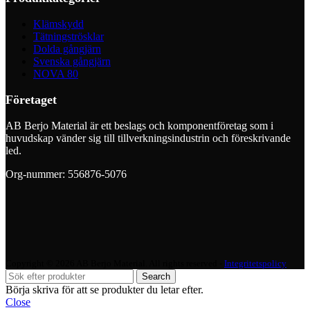
Klämskydd
Tätningströsklar
Dolda gångjärn
Svenska gångjärn
NOVA 80
Företaget
AB Berjo Material är ett beslags och komponentföretag som i
huvudskap vänder sig till tillverkningsindustrin och föreskrivande
led.
Org-nummer: 556876-5076
Copyright © 2026 AB Berjo Material. All rights reserved​​ -
Integritetspolicy
Search
Börja skriva för att se produkter du letar efter.
Close