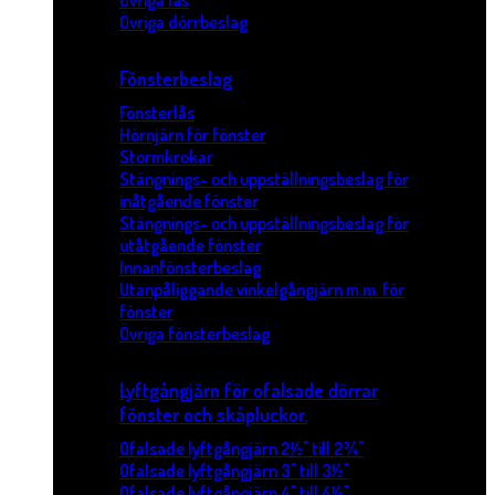
Övriga lås
Övriga dörrbeslag
Fönsterbeslag
Fönsterlås
Hörnjärn för fönster
Stormkrokar
Stängnings- och uppställningsbeslag för
inåtgående fönster
Stängnings- och uppställningsbeslag för
utåtgående fönster
Innanfönsterbeslag
Utanpåliggande vinkelgångjärn m.m. för
fönster
Övriga fönsterbeslag
Lyftgångjärn för ofalsade dörrar
fönster och skåpluckor.
Ofalsade lyftgångjärn 2½" till 2¾"
Ofalsade lyftgångjärn 3" till 3½"
Ofalsade lyftgångjärn 4" till 4½"