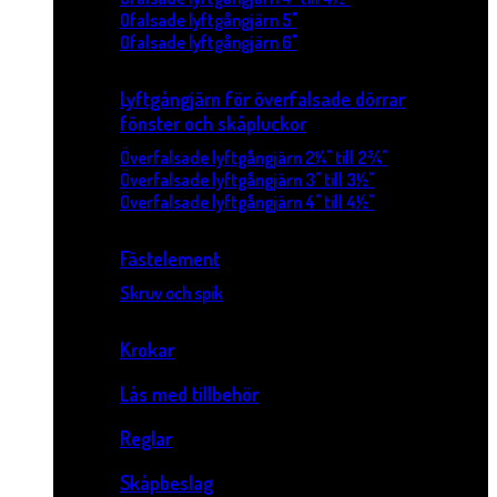
Ofalsade lyftgångjärn 5"
Ofalsade lyftgångjärn 6"
Lyftgångjärn för överfalsade dörrar
fönster och skåpluckor
Överfalsade lyftgångjärn 2¼" till 2¾"
Överfalsade lyftgångjärn 3" till 3½"
Överfalsade lyftgångjärn 4" till 4½"
Fästelement
Skruv och spik
Krokar
Lås med tillbehör
Reglar
Skåpbeslag