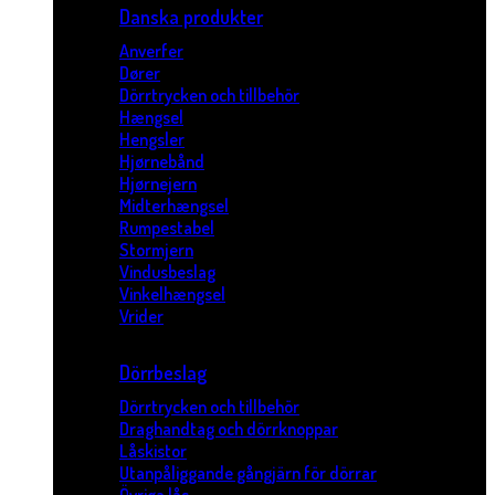
Danska produkter
Anverfer
Dører
Dörrtrycken och tillbehör
Hængsel
Hengsler
Hjørnebånd
Hjørnejern
Midterhængsel
Rumpestabel
Stormjern
Vindusbeslag
Vinkelhængsel
Vrider
Dörrbeslag
Dörrtrycken och tillbehör
Draghandtag och dörrknoppar
Låskistor
Utanpåliggande gångjärn för dörrar