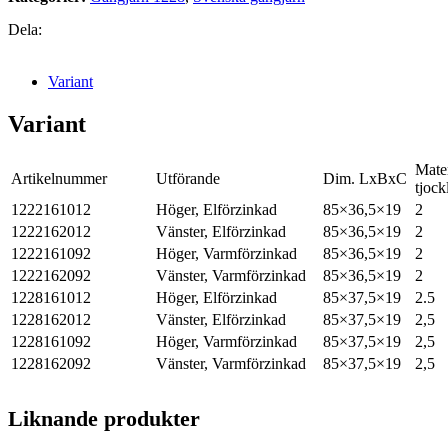
Dela:
Variant
Variant
Mater
Artikelnummer
Utförande
Dim. LxBxC
tjock
1222161012
Höger, Elförzinkad
85×36,5×19
2
1222162012
Vänster, Elförzinkad
85×36,5×19
2
1222161092
Höger, Varmförzinkad
85×36,5×19
2
1222162092
Vänster, Varmförzinkad
85×36,5×19
2
1228161012
Höger, Elförzinkad
85×37,5×19
2.5
1228162012
Vänster, Elförzinkad
85×37,5×19
2,5
1228161092
Höger, Varmförzinkad
85×37,5×19
2,5
1228162092
Vänster, Varmförzinkad
85×37,5×19
2,5
Liknande produkter