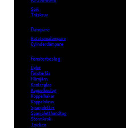
Fästelement
Spik
Träskruv
Dämpare
Rotationsdämpare
Cylinderdämpare
Fönsterbeslag
Öglor
Fönsterlås
Hörnjärn
Kantreglar
Koppelbeslag
Koppelhakar
Koppelskruv
Spanjoletter
Spanjoletthandtag
Stormkrok
Trycken