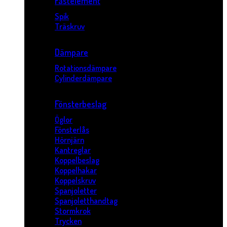
Fästelement
Spik
Träskruv
Dämpare
Rotationsdämpare
Cylinderdämpare
Fönsterbeslag
Öglor
Fönsterlås
Hörnjärn
Kantreglar
Koppelbeslag
Koppelhakar
Koppelskruv
Spanjoletter
Spanjoletthandtag
Stormkrok
Trycken