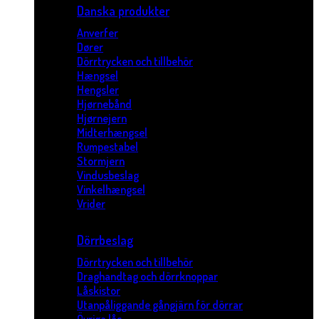
Danska produkter
Anverfer
Dører
Dörrtrycken och tillbehör
Hængsel
Hengsler
Hjørnebånd
Hjørnejern
Midterhængsel
Rumpestabel
Stormjern
Vindusbeslag
Vinkelhængsel
Vrider
Dörrbeslag
Dörrtrycken och tillbehör
Draghandtag och dörrknoppar
Låskistor
Utanpåliggande gångjärn för dörrar