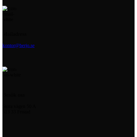
Mailadress
kontor@berjo.se
Besök oss
Stora vägen 50 A
513 33 Fristad