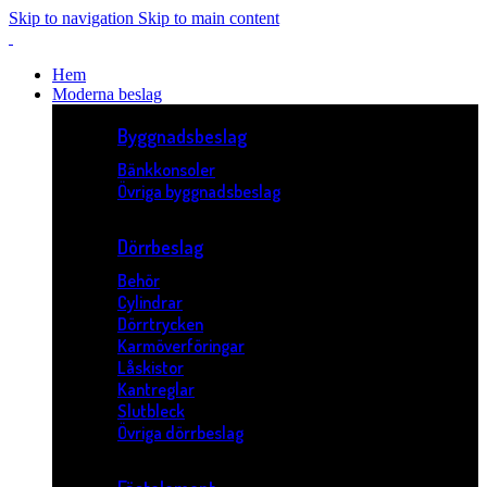
Skip to navigation
Skip to main content
Hem
Moderna beslag
Byggnadsbeslag
Bänkkonsoler
Övriga byggnadsbeslag
Dörrbeslag
Behör
Cylindrar
Dörrtrycken
Karmöverföringar
Låskistor
Kantreglar
Slutbleck
Övriga dörrbeslag