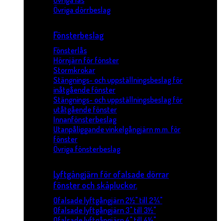
Övriga lås
Övriga dörrbeslag
Fönsterbeslag
Fönsterlås
Hörnjärn för fönster
Stormkrokar
Stängnings- och uppställningsbeslag för
inåtgående fönster
Stängnings- och uppställningsbeslag för
utåtgående fönster
Innanfönsterbeslag
Utanpåliggande vinkelgångjärn m.m. för
fönster
Övriga fönsterbeslag
Lyftgångjärn för ofalsade dörrar
fönster och skåpluckor.
Ofalsade lyftgångjärn 2½" till 2¾"
Ofalsade lyftgångjärn 3" till 3½"
Ofalsade lyftgångjärn 4" till 4½"