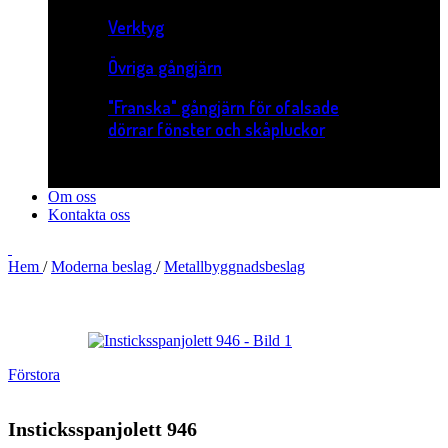
Verktyg
Övriga gångjärn
"Franska" gångjärn för ofalsade
dörrar fönster och skåpluckor
Om oss
Kontakta oss
Hem
/
Moderna beslag
/
Metallbyggnadsbeslag
Förstora
Insticksspanjolett 946