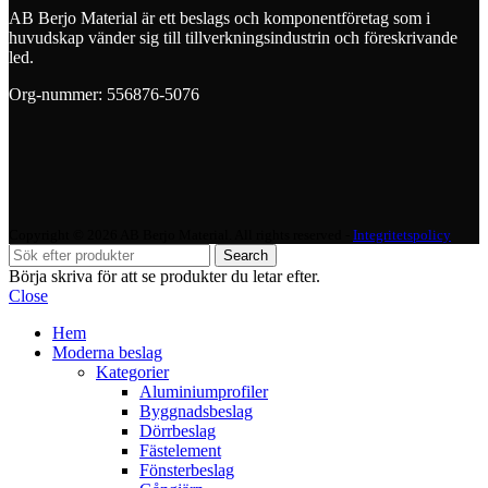
AB Berjo Material är ett beslags och komponentföretag som i
huvudskap vänder sig till tillverkningsindustrin och föreskrivande
led.
Org-nummer: 556876-5076
Copyright © 2026 AB Berjo Material. All rights reserved​​ -
Integritetspolicy
Search
Börja skriva för att se produkter du letar efter.
Close
Hem
Moderna beslag
Kategorier
Aluminiumprofiler
Byggnadsbeslag
Dörrbeslag
Fästelement
Fönsterbeslag