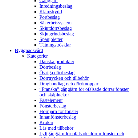
Gångjärn
Inredningsbeslag
Klämskydd
Portbeslag
Säkerhetssystem
Skjutdörrsbeslag
Skjutgrindsbeslag
Spanjoletter
Tätningströsklar
Byggnadsvård
Kategorier
Danska produkter
Dörrbeslag
Övriga dörrbeslag
Dörrtrycken och tillbehör
Draghandtag och dörrknoppar
”Franska” gångjärn för ofalsade dörrar fönster
och skåpluckor
Fästelement
Fönsterbeslag
Hörnjärn för fönster
Innanfönsterbeslag
Krokar
Lås med tillbehör
Lyftgångjärn för ofalsade dörrar fönster och