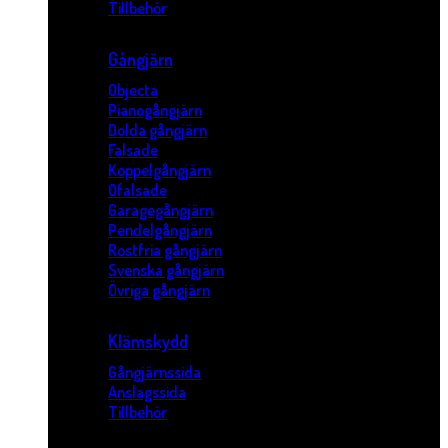
Tillbehör
Gångjärn
Objecta
Pianogångjärn
Dolda gångjärn
Falsade
Koppelgångjärn
Ofalsade
Garagegångjärn
Pendelgångjärn
Rostfria gångjärn
Svenska gångjärn
Övriga gångjärn
Klämskydd
Gångjärnssida
Anslagssida
Tillbehör