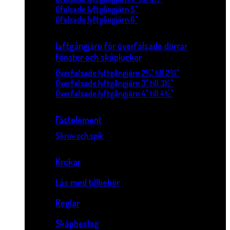
Ofalsade lyftgångjärn 5"
Ofalsade lyftgångjärn 6"
Lyftgångjärn för överfalsade dörrar
fönster och skåpluckor
Överfalsade lyftgångjärn 2¼" till 2¾"
Överfalsade lyftgångjärn 3" till 3½"
Överfalsade lyftgångjärn 4" till 4½"
Fästelement
Skruv och spik
Krokar
Lås med tillbehör
Reglar
Skåpbeslag