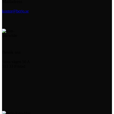
Mailadress
kontor@berjo.se
Besök oss
Stora vägen 50 A
513 33 Fristad