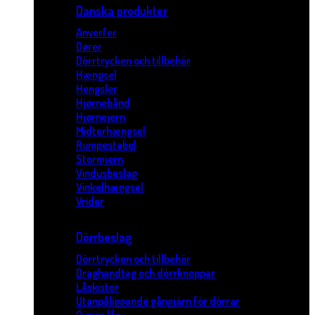
Danska produkter
Anverfer
Dører
Dörrtrycken och tillbehör
Hængsel
Hengsler
Hjørnebånd
Hjørnejern
Midterhængsel
Rumpestabel
Stormjern
Vindusbeslag
Vinkelhængsel
Vrider
Dörrbeslag
Dörrtrycken och tillbehör
Draghandtag och dörrknoppar
Låskistor
Utanpåliggande gångjärn för dörrar