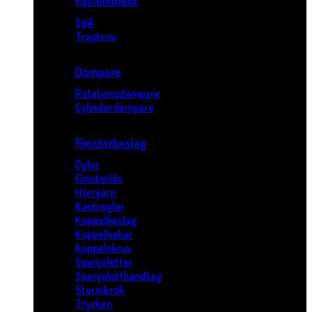
Fästelement
Spik
Träskruv
Dämpare
Rotationsdämpare
Cylinderdämpare
Fönsterbeslag
Öglor
Fönsterlås
Hörnjärn
Kantreglar
Koppelbeslag
Koppelhakar
Koppelskruv
Spanjoletter
Spanjoletthandtag
Stormkrok
Trycken