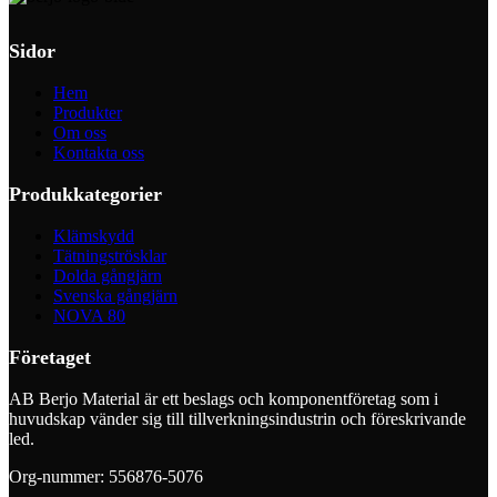
Sidor
Hem
Produkter
Om oss
Kontakta oss
Produkkategorier
Klämskydd
Tätningströsklar
Dolda gångjärn
Svenska gångjärn
NOVA 80
Företaget
AB Berjo Material är ett beslags och komponentföretag som i
huvudskap vänder sig till tillverkningsindustrin och föreskrivande
led.
Org-nummer: 556876-5076