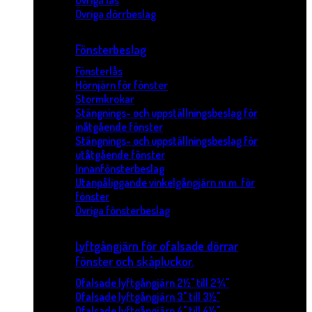
Övriga lås
Övriga dörrbeslag
Fönsterbeslag
Fönsterlås
Hörnjärn för fönster
Stormkrokar
Stängnings- och uppställningsbeslag för
inåtgående fönster
Stängnings- och uppställningsbeslag för
utåtgående fönster
Innanfönsterbeslag
Utanpåliggande vinkelgångjärn m.m. för
fönster
Övriga fönsterbeslag
Lyftgångjärn för ofalsade dörrar
fönster och skåpluckor.
Ofalsade lyftgångjärn 2½" till 2¾"
Ofalsade lyftgångjärn 3" till 3½"
Ofalsade lyftgångjärn 4" till 4½"