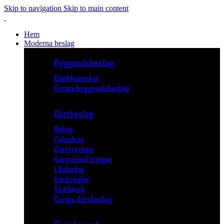
Skip to navigation
Skip to main content
Hem
Moderna beslag
Byggnadsbeslag
Bänkkonsoler
Övriga byggnadsbeslag
Dörrbeslag
Behör
Cylindrar
Dörrtrycken
Karmöverföringar
Låskistor
Kantreglar
Slutbleck
Övriga dörrbeslag