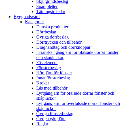
Skjutgrindsbeslag
Spanjoletter
Tätningströsklar
Byggnadsvård
Kategorier
Danska produkter
Dörrbeslag
Övriga dörrbeslag
Dörrtrycken och tillbehör
Draghandtag och dörrknoppar
”Franska” gångjärn för ofalsade dörrar fönster
och skåpluckor
Fästelement
Fönsterbeslag
Hörnjärn för fönster
Innanfönsterbeslag
Krokar
Lås med tillbehör
Lyftgångjärn för ofalsade dörrar fönster och
skåpluckor
Lyftgångjärn för överfalsade dörrar fönster och
skåpluckor
Övriga fönsterbeslag
Övriga gångjärn
Reglar