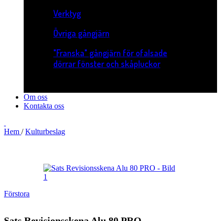
Verktyg
Övriga gångjärn
"Franska" gångjärn för ofalsade
dörrar fönster och skåpluckor
Om oss
Kontakta oss
Hem
/
Kulturbeslag
Förstora
Sats Revisionsskena Alu 80 PRO