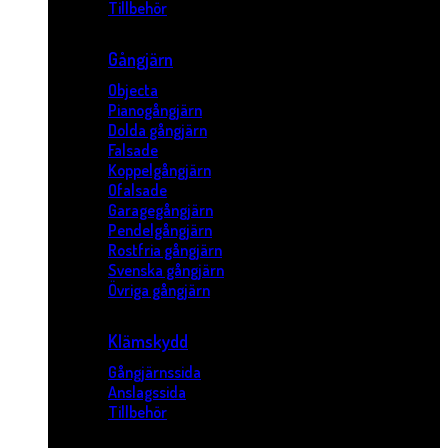
Tillbehör
Gångjärn
Objecta
Pianogångjärn
Dolda gångjärn
Falsade
Koppelgångjärn
Ofalsade
Garagegångjärn
Pendelgångjärn
Rostfria gångjärn
Svenska gångjärn
Övriga gångjärn
Klämskydd
Gångjärnssida
Anslagssida
Tillbehör