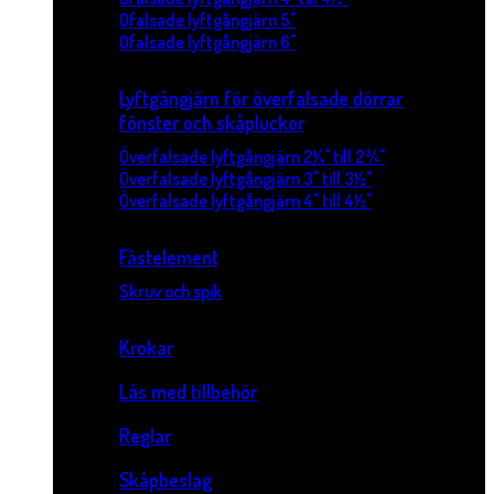
Ofalsade lyftgångjärn 5"
Ofalsade lyftgångjärn 6"
Lyftgångjärn för överfalsade dörrar
fönster och skåpluckor
Överfalsade lyftgångjärn 2¼" till 2¾"
Överfalsade lyftgångjärn 3" till 3½"
Överfalsade lyftgångjärn 4" till 4½"
Fästelement
Skruv och spik
Krokar
Lås med tillbehör
Reglar
Skåpbeslag