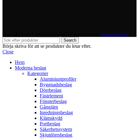
Copyright © 2026 AB Berjo Material. All rights reserved​​ -
Integritetspolicy
Search
Börja skriva för att se produkter du letar efter.
Close
Hem
Moderna beslag
Kategorier
Aluminiumprofiler
Byggnadsbeslag
Dörrbeslag
Fästelement
Fönsterbeslag
Gångjärn
Inredningsbeslag
Klämskydd
Portbeslag
Säkerhetssystem
Skjutdörrsbeslag