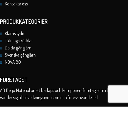
Kontakta oss
PRODUKKATEGORIER
Klämskydd
Tätningströsklar
Dolda gångjärn
Svenska gångjärn
NOVA 80
FÖRETAGET
AB Berjo Material är ett beslags och komponentföretag som i huvudskap
vänder sig till tillverkningsindustrin och föreskrivande led.
Org-nummer: 556876-5076