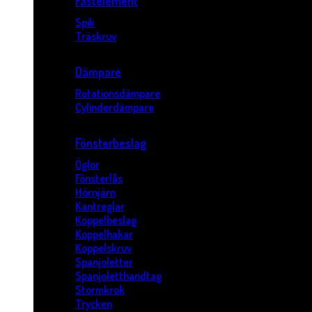
Fästelement
Spik
Träskruv
Dämpare
Rotationsdämpare
Cylinderdämpare
Fönsterbeslag
Öglor
Fönsterlås
Hörnjärn
Kantreglar
Koppelbeslag
Koppelhakar
Koppelskruv
Spanjoletter
Spanjoletthandtag
Stormkrok
Trycken