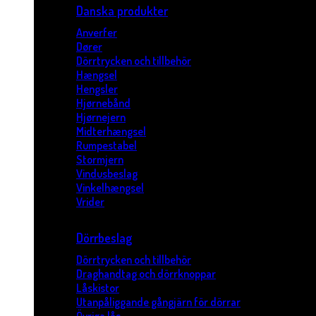
Danska produkter
Anverfer
Dører
Dörrtrycken och tillbehör
Hængsel
Hengsler
Hjørnebånd
Hjørnejern
Midterhængsel
Rumpestabel
Stormjern
Vindusbeslag
Vinkelhængsel
Vrider
Dörrbeslag
Dörrtrycken och tillbehör
Draghandtag och dörrknoppar
Låskistor
Utanpåliggande gångjärn för dörrar