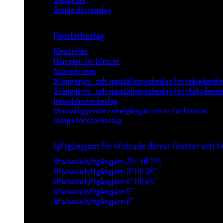
Övriga lås
Övriga dörrbeslag
Fönsterbeslag
Fönsterlås
Hörnjärn för fönster
Stormkrokar
Stängnings- och uppställningsbeslag för inåtgående
Stängnings- och uppställningsbeslag för utåtgående
Innanfönsterbeslag
Utanpåliggande vinkelgångjärn m.m. för fönster
Övriga fönsterbeslag
Lyftgångjärn för ofalsade dörrar fönster och s
Ofalsade lyftgångjärn 2½" till 2¾"
Ofalsade lyftgångjärn 3" till 3½"
Ofalsade lyftgångjärn 4" till 4½"
Ofalsade lyftgångjärn 5"
Ofalsade lyftgångjärn 6"