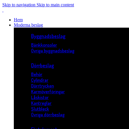
Skip to navigation
Skip to main content
Hem
Moderna beslag
Byggnadsbeslag
Bänkkonsoler
Övriga byggnadsbeslag
Dörrbeslag
Behör
Cylindrar
Dörrtrycken
Karmöverföringar
Låskistor
Kantreglar
Slutbleck
Övriga dörrbeslag