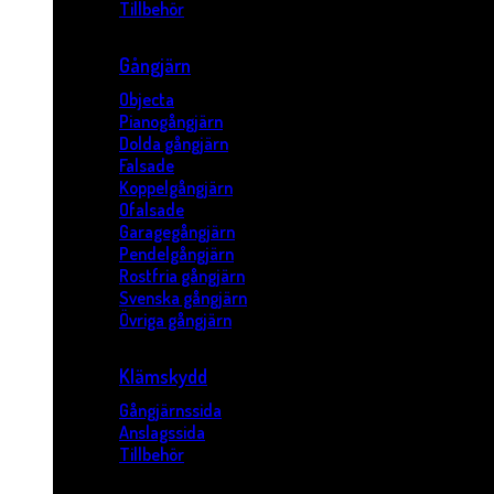
Tillbehör
Gångjärn
Objecta
Pianogångjärn
Dolda gångjärn
Falsade
Koppelgångjärn
Ofalsade
Garagegångjärn
Pendelgångjärn
Rostfria gångjärn
Svenska gångjärn
Övriga gångjärn
Klämskydd
Gångjärnssida
Anslagssida
Tillbehör