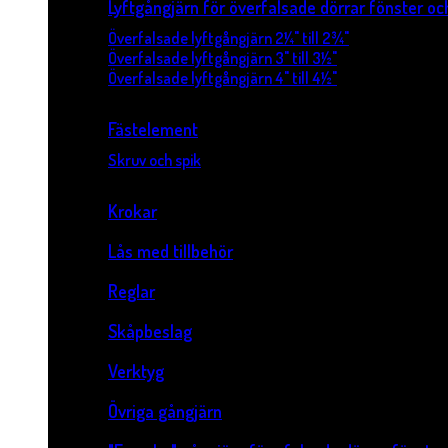
Lyftgångjärn för överfalsade dörrar fönster o
Överfalsade lyftgångjärn 2¼" till 2¾"
Överfalsade lyftgångjärn 3" till 3½"
Överfalsade lyftgångjärn 4" till 4½"
Fästelement
Skruv och spik
Krokar
Lås med tillbehör
Reglar
Skåpbeslag
Verktyg
Övriga gångjärn