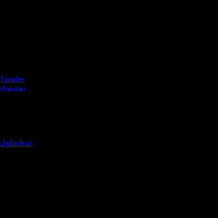
 fönster
 fönster
kåpluckor.