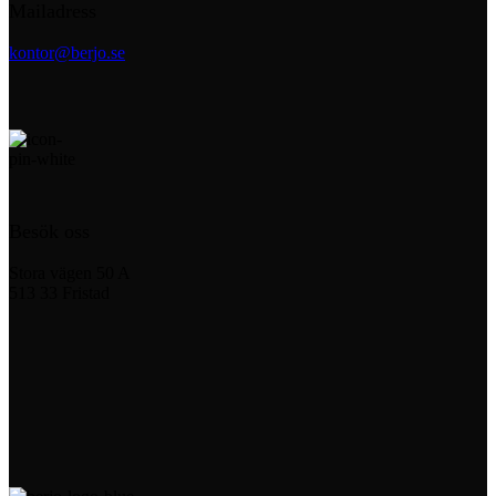
Mailadress
kontor@berjo.se
Besök oss
Stora vägen 50 A
513 33 Fristad