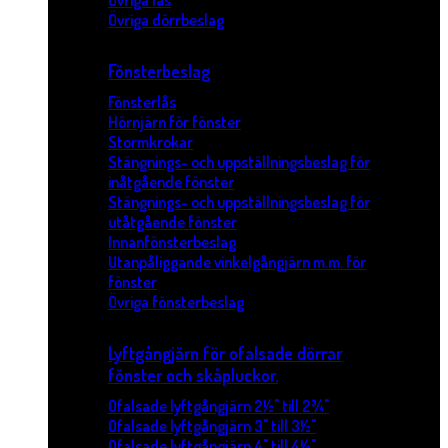
Övriga lås
Övriga dörrbeslag
Fönsterbeslag
Fönsterlås
Hörnjärn för fönster
Stormkrokar
Stängnings- och uppställningsbeslag för
inåtgående fönster
Stängnings- och uppställningsbeslag för
utåtgående fönster
Innanfönsterbeslag
Utanpåliggande vinkelgångjärn m.m. för
fönster
Övriga fönsterbeslag
Lyftgångjärn för ofalsade dörrar
fönster och skåpluckor.
Ofalsade lyftgångjärn 2½" till 2¾"
Ofalsade lyftgångjärn 3" till 3½"
Ofalsade lyftgångjärn 4" till 4½"