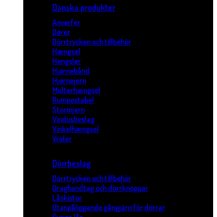
Danska produkter
Anverfer
Dører
Dörrtrycken och tillbehör
Hængsel
Hengsler
Hjørnebånd
Hjørnejern
Midterhængsel
Rumpestabel
Stormjern
Vindusbeslag
Vinkelhængsel
Vrider
Dörrbeslag
Dörrtrycken och tillbehör
Draghandtag och dörrknoppar
Låskistor
Utanpåliggande gångjärn för dörrar