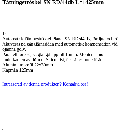
Tätningströskel SN RD/44db L=1425mm
1st
Automatisk tätningströskel Planet SN RD/44dB, för ljud och rök.
Aktiveras på gångjärnssidan med automatisk kompensation vid
ojämna golv,
Parallell rörelse, slaglängd upp till 16mm. Monteras mot
underkanten av dörren, Siliconlist, fastsättes underifrån.
Aluminiumprofil 22x30mm
Kapmån 125mm
Intresserad av denna produkten? Kontakta oss!
Kontakta oss