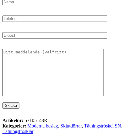
Artikelnr:
57105143R
Kategorier:
Moderna beslag
,
Skjutdörrar
,
Tätningströskel SN
,
Tätningströsklar