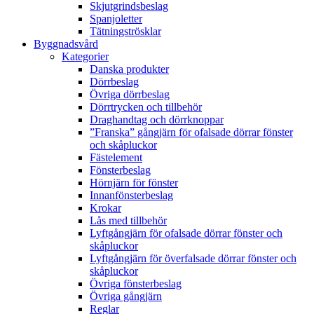
Skjutgrindsbeslag
Spanjoletter
Tätningströsklar
Byggnadsvård
Kategorier
Danska produkter
Dörrbeslag
Övriga dörrbeslag
Dörrtrycken och tillbehör
Draghandtag och dörrknoppar
”Franska” gångjärn för ofalsade dörrar fönster
och skåpluckor
Fästelement
Fönsterbeslag
Hörnjärn för fönster
Innanfönsterbeslag
Krokar
Lås med tillbehör
Lyftgångjärn för ofalsade dörrar fönster och
skåpluckor
Lyftgångjärn för överfalsade dörrar fönster och
skåpluckor
Övriga fönsterbeslag
Övriga gångjärn
Reglar