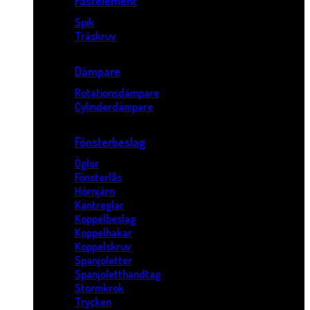
Fästelement
Spik
Träskruv
Dämpare
Rotationsdämpare
Cylinderdämpare
Fönsterbeslag
Öglor
Fönsterlås
Hörnjärn
Kantreglar
Koppelbeslag
Koppelhakar
Koppelskruv
Spanjoletter
Spanjoletthandtag
Stormkrok
Trycken