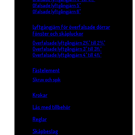
Ofalsade lyftgångjärn 5"
Ofalsade lyftgångjärn 6"
Lyftgångjärn för överfalsade dörrar
fönster och skåpluckor
Överfalsade lyftgångjärn 2¼" till 2¾"
Överfalsade lyftgångjärn 3" till 3½"
Överfalsade lyftgångjärn 4" till 4½"
Fästelement
Skruv och spik
Krokar
Lås med tillbehör
Reglar
Skåpbeslag