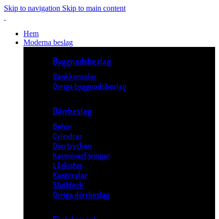
Skip to navigation
Skip to main content
Hem
Moderna beslag
Byggnadsbeslag
Bänkkonsoler
Övriga byggnadsbeslag
Dörrbeslag
Behör
Cylindrar
Dörrtrycken
Karmöverföringar
Låskistor
Kantreglar
Slutbleck
Övriga dörrbeslag