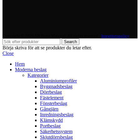
Copyright © 2026 AB Berjo Material. All rights reserved​​ -
Integritetspolicy
Search
Börja skriva för att se produkter du letar efter.
Close
Hem
Moderna beslag
Kategorier
Aluminiumprofiler
Byggnadsbeslag
Dörrbeslag
Fästelement
Fönsterbeslag
Gångjärn
Inredningsbeslag
Klämskydd
Portbeslag
Säkerhetssystem
Skjutdörrsbeslag