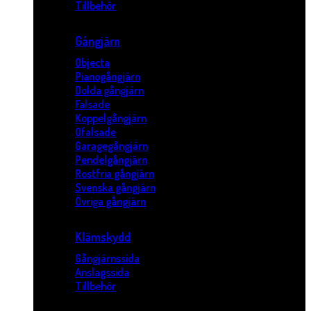
Tillbehör
Gångjärn
Objecta
Pianogångjärn
Dolda gångjärn
Falsade
Koppelgångjärn
Ofalsade
Garagegångjärn
Pendelgångjärn
Rostfria gångjärn
Svenska gångjärn
Övriga gångjärn
Klämskydd
Gångjärnssida
Anslagssida
Tillbehör