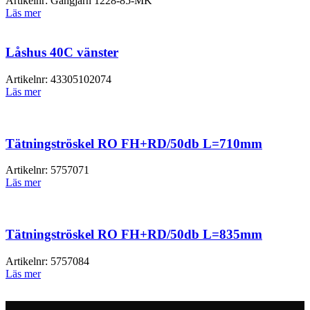
Artikelnr:
Gångjärn 1228-85-MK
Läs mer
Låshus 40C vänster
Artikelnr:
43305102074
Läs mer
Tätningströskel RO FH+RD/50db L=710mm
Artikelnr:
5757071
Läs mer
Tätningströskel RO FH+RD/50db L=835mm
Artikelnr:
5757084
Läs mer