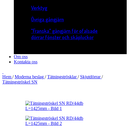
Verktyg
Övriga gångjärn
"Franska" gångjärn för ofalsade
dörrar fönster och skåpluckor
Om oss
Kontakta oss
Hem
/
Moderna beslag
/
Tätningströsklar
/
Skjutdörrar
/
Tätningströskel SN