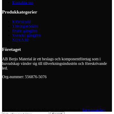
Kontakta oss
Produkkategorier
Klämskydd
Tätningströsklar
Dolda gångjärn
Svenska gångjärn
NOVA 80
Företaget
AB Berjo Material är ett beslags och komponentföretag som i
huvudskap vänder sig till tillverkningsindustrin och föreskrivande
led.
Org-nummer: 556876-5076
Copyright © 2026 AB Berjo Material. All rights reserved​​ -
Integritetspolicy