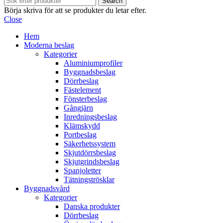
Search
Börja skriva för att se produkter du letar efter.
Close
Hem
Moderna beslag
Kategorier
Aluminiumprofiler
Byggnadsbeslag
Dörrbeslag
Fästelement
Fönsterbeslag
Gångjärn
Inredningsbeslag
Klämskydd
Portbeslag
Säkerhetssystem
Skjutdörrsbeslag
Skjutgrindsbeslag
Spanjoletter
Tätningströsklar
Byggnadsvård
Kategorier
Danska produkter
Dörrbeslag