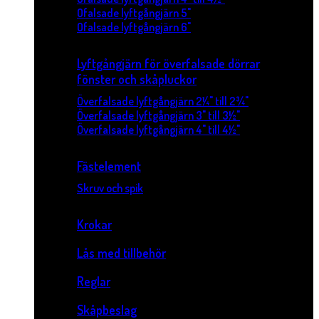
Ofalsade lyftgångjärn 5"
Ofalsade lyftgångjärn 6"
Lyftgångjärn för överfalsade dörrar
fönster och skåpluckor
Överfalsade lyftgångjärn 2¼" till 2¾"
Överfalsade lyftgångjärn 3" till 3½"
Överfalsade lyftgångjärn 4" till 4½"
Fästelement
Skruv och spik
Krokar
Lås med tillbehör
Reglar
Skåpbeslag