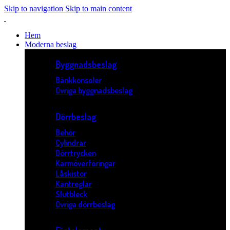
Skip to navigation
Skip to main content
Hem
Moderna beslag
Byggnadsbeslag
Bänkkonsoler
Övriga byggnadsbeslag
Dörrbeslag
Behör
Cylindrar
Dörrtrycken
Karmöverföringar
Låskistor
Kantreglar
Slutbleck
Övriga dörrbeslag