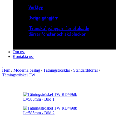
Verktyg
Övriga gångjärn
"Franska" gångjärn för ofalsade
dörrar fönster och skåpluckor
Om oss
Kontakta oss
Hem
/
Moderna beslag
/
Tätningströsklar
/
Standarddörrar
/
Tätningströskel TW