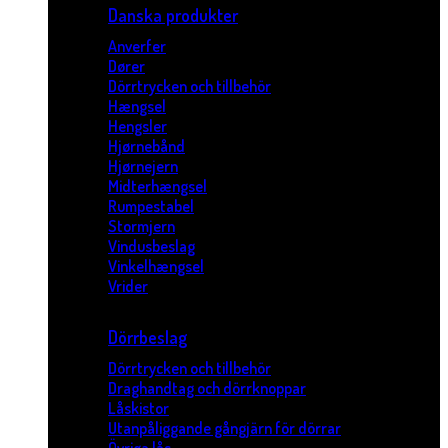
Danska produkter
Anverfer
Dører
Dörrtrycken och tillbehör
Hængsel
Hengsler
Hjørnebånd
Hjørnejern
Midterhængsel
Rumpestabel
Stormjern
Vindusbeslag
Vinkelhængsel
Vrider
Dörrbeslag
Dörrtrycken och tillbehör
Draghandtag och dörrknoppar
Låskistor
Utanpåliggande gångjärn för dörrar