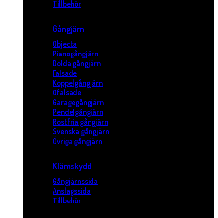
Tillbehör
Gångjärn
Objecta
Pianogångjärn
Dolda gångjärn
Falsade
Koppelgångjärn
Ofalsade
Garagegångjärn
Pendelgångjärn
Rostfria gångjärn
Svenska gångjärn
Övriga gångjärn
Klämskydd
Gångjärnssida
Anslagssida
Tillbehör