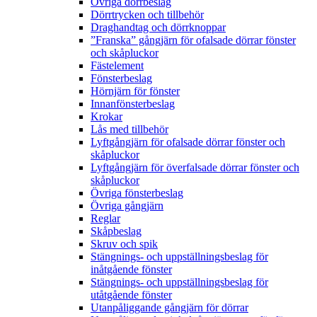
Övriga dörrbeslag
Dörrtrycken och tillbehör
Draghandtag och dörrknoppar
”Franska” gångjärn för ofalsade dörrar fönster
och skåpluckor
Fästelement
Fönsterbeslag
Hörnjärn för fönster
Innanfönsterbeslag
Krokar
Lås med tillbehör
Lyftgångjärn för ofalsade dörrar fönster och
skåpluckor
Lyftgångjärn för överfalsade dörrar fönster och
skåpluckor
Övriga fönsterbeslag
Övriga gångjärn
Reglar
Skåpbeslag
Skruv och spik
Stängnings- och uppställningsbeslag för
inåtgående fönster
Stängnings- och uppställningsbeslag för
utåtgående fönster
Utanpåliggande gångjärn för dörrar