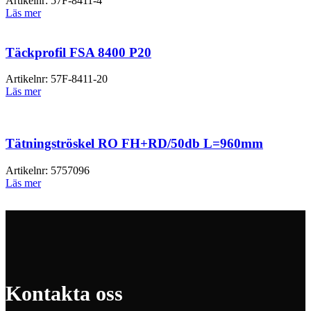
Artikelnr:
57F-8411-4
Läs mer
Täckprofil FSA 8400 P20
Artikelnr:
57F-8411-20
Läs mer
Tätningströskel RO FH+RD/50db L=960mm
Artikelnr:
5757096
Läs mer
Kontakta oss