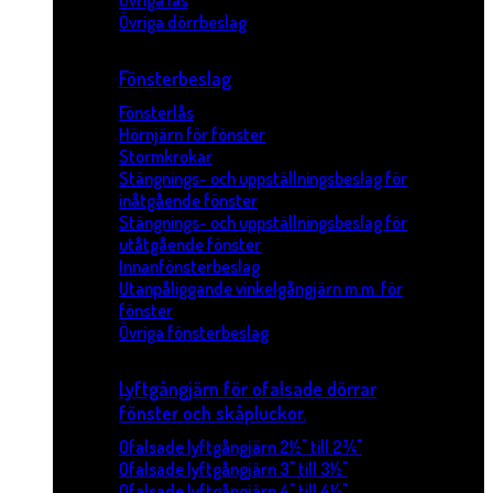
Övriga lås
Övriga dörrbeslag
Fönsterbeslag
Fönsterlås
Hörnjärn för fönster
Stormkrokar
Stängnings- och uppställningsbeslag för
inåtgående fönster
Stängnings- och uppställningsbeslag för
utåtgående fönster
Innanfönsterbeslag
Utanpåliggande vinkelgångjärn m.m. för
fönster
Övriga fönsterbeslag
Lyftgångjärn för ofalsade dörrar
fönster och skåpluckor.
Ofalsade lyftgångjärn 2½" till 2¾"
Ofalsade lyftgångjärn 3" till 3½"
Ofalsade lyftgångjärn 4" till 4½"