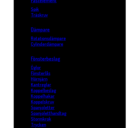
Fästelement
Spik
Träskruv
Dämpare
Rotationsdämpare
Cylinderdämpare
Fönsterbeslag
Öglor
Fönsterlås
Hörnjärn
Kantreglar
Koppelbeslag
Koppelhakar
Koppelskruv
Spanjoletter
Spanjoletthandtag
Stormkrok
Trycken