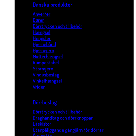
Danska produkter
Anverfer
Dører
Dörrtrycken och tillbehör
Hængsel
Hengsler
Hjørnebånd
Hjørnejern
Midterhængsel
Rumpestabel
Stormjern
Vindusbeslag
Vinkelhængsel
Vrider
Dörrbeslag
Dörrtrycken och tillbehör
Draghandtag och dörrknoppar
Låskistor
Utanpåliggande gångjärn för dörrar