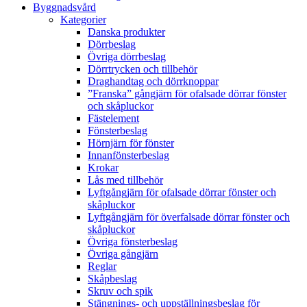
Byggnadsvård
Kategorier
Danska produkter
Dörrbeslag
Övriga dörrbeslag
Dörrtrycken och tillbehör
Draghandtag och dörrknoppar
”Franska” gångjärn för ofalsade dörrar fönster
och skåpluckor
Fästelement
Fönsterbeslag
Hörnjärn för fönster
Innanfönsterbeslag
Krokar
Lås med tillbehör
Lyftgångjärn för ofalsade dörrar fönster och
skåpluckor
Lyftgångjärn för överfalsade dörrar fönster och
skåpluckor
Övriga fönsterbeslag
Övriga gångjärn
Reglar
Skåpbeslag
Skruv och spik
Stängnings- och uppställningsbeslag för