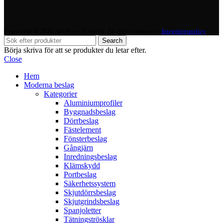
Copyright © 2026 AB Berjo Material. All rights reserved​​ -
Integritetspolicy
Search
Börja skriva för att se produkter du letar efter.
Close
Hem
Moderna beslag
Kategorier
Aluminiumprofiler
Byggnadsbeslag
Dörrbeslag
Fästelement
Fönsterbeslag
Gångjärn
Inredningsbeslag
Klämskydd
Portbeslag
Säkerhetssystem
Skjutdörrsbeslag
Skjutgrindsbeslag
Spanjoletter
Tätningströsklar