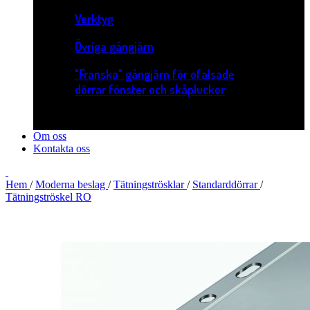
Verktyg
Övriga gångjärn
"Franska" gångjärn för ofalsade
dörrar fönster och skåpluckor
Om oss
Kontakta oss
Hem
/
Moderna beslag
/
Tätningströsklar
/
Standarddörrar
/
Tätningströskel RO