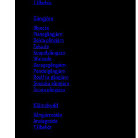
Tillbehör
Gångjärn
Objecta
Pianogångjärn
Dolda gångjärn
Falsade
Koppelgångjärn
Ofalsade
Garagegångjärn
Pendelgångjärn
Rostfria gångjärn
Svenska gångjärn
Övriga gångjärn
Klämskydd
Gångjärnssida
Anslagssida
Tillbehör