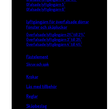
Ofalsade lyftgångjärn 5"
Ofalsade lyftgångjärn 6"
Lyftgångjärn för överfalsade dörrar
fönster och skåpluckor
Överfalsade lyftgångjärn 2¼" till 2¾"
Överfalsade lyftgångjärn 3" till 3½"
Överfalsade lyftgångjärn 4" till 4½"
Fästelement
Skruv och spik
Krokar
Lås med tillbehör
Reglar
Skåpbeslag