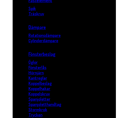
Fästelement
Spik
Träskruv
Dämpare
Rotationsdämpare
Cylinderdämpare
Fönsterbeslag
Öglor
Fönsterlås
Hörnjärn
Kantreglar
Koppelbeslag
Koppelhakar
Koppelskruv
Spanjoletter
Spanjoletthandtag
Stormkrok
Trycken