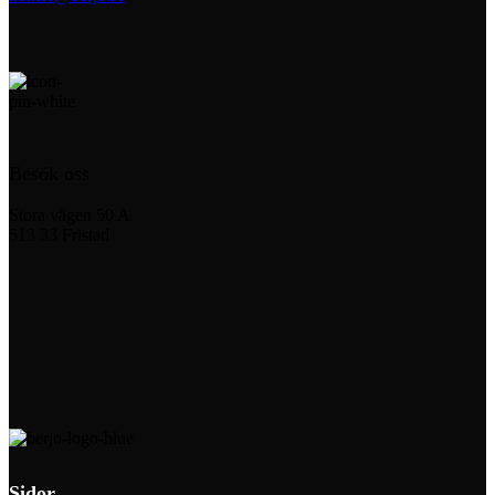
Besök oss
Stora vägen 50 A
513 33 Fristad
Sidor