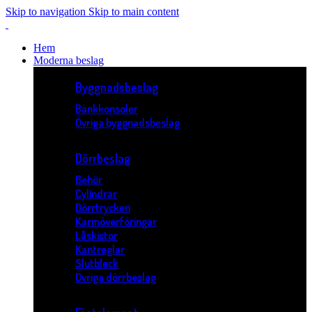
Skip to navigation
Skip to main content
Hem
Moderna beslag
Byggnadsbeslag
Bänkkonsoler
Övriga byggnadsbeslag
Dörrbeslag
Behör
Cylindrar
Dörrtrycken
Karmöverföringar
Låskistor
Kantreglar
Slutbleck
Övriga dörrbeslag