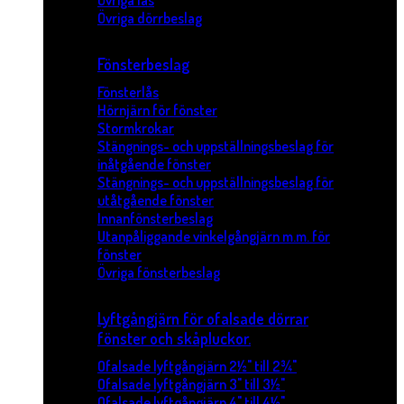
Övriga lås
Övriga dörrbeslag
Fönsterbeslag
Fönsterlås
Hörnjärn för fönster
Stormkrokar
Stängnings- och uppställningsbeslag för
inåtgående fönster
Stängnings- och uppställningsbeslag för
utåtgående fönster
Innanfönsterbeslag
Utanpåliggande vinkelgångjärn m.m. för
fönster
Övriga fönsterbeslag
Lyftgångjärn för ofalsade dörrar
fönster och skåpluckor.
Ofalsade lyftgångjärn 2½" till 2¾"
Ofalsade lyftgångjärn 3" till 3½"
Ofalsade lyftgångjärn 4" till 4½"