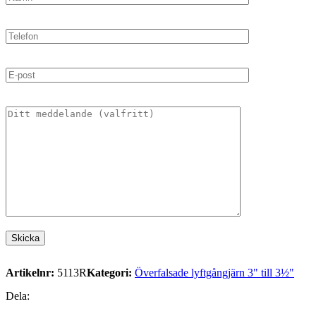
Artikelnr:
5113R
Kategori:
Överfalsade lyftgångjärn 3" till 3½"
Dela: