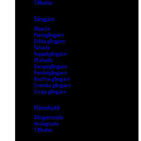
Tillbehör
Gångjärn
Objecta
Pianogångjärn
Dolda gångjärn
Falsade
Koppelgångjärn
Ofalsade
Garagegångjärn
Pendelgångjärn
Rostfria gångjärn
Svenska gångjärn
Övriga gångjärn
Klämskydd
Gångjärnssida
Anslagssida
Tillbehör