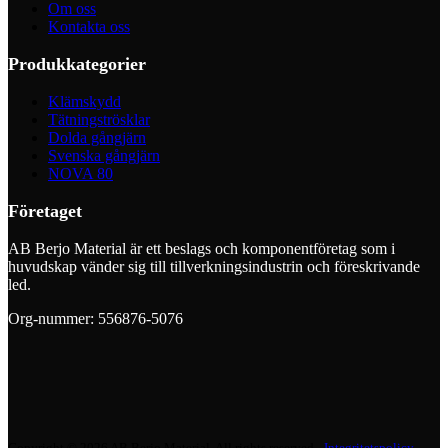
Om oss
Kontakta oss
Produkkategorier
Klämskydd
Tätningströsklar
Dolda gångjärn
Svenska gångjärn
NOVA 80
Företaget
AB Berjo Material är ett beslags och komponentföretag som i
huvudskap vänder sig till tillverkningsindustrin och föreskrivande
led.
Org-nummer: 556876-5076
Copyright © 2026 AB Berjo Material. All rights reserved​​ -
Integritetspolicy