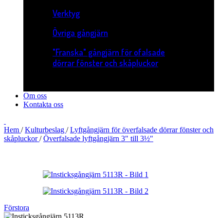
Verktyg
Övriga gångjärn
"Franska" gångjärn för ofalsade
dörrar fönster och skåpluckor
Om oss
Kontakta oss
Hem
/
Kulturbeslag
/
Lyftgångjärn för överfalsade dörrar fönster och
skåpluckor
/
Överfalsade lyftgångjärn 3" till 3½"
Förstora