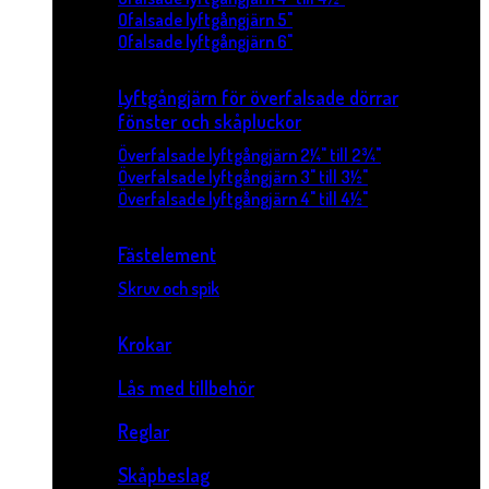
Ofalsade lyftgångjärn 5"
Ofalsade lyftgångjärn 6"
Lyftgångjärn för överfalsade dörrar
fönster och skåpluckor
Överfalsade lyftgångjärn 2¼" till 2¾"
Överfalsade lyftgångjärn 3" till 3½"
Överfalsade lyftgångjärn 4" till 4½"
Fästelement
Skruv och spik
Krokar
Lås med tillbehör
Reglar
Skåpbeslag