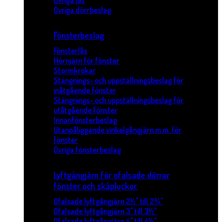
Övriga lås
Övriga dörrbeslag
Fönsterbeslag
Fönsterlås
Hörnjärn för fönster
Stormkrokar
Stängnings- och uppställningsbeslag för
inåtgående fönster
Stängnings- och uppställningsbeslag för
utåtgående fönster
Innanfönsterbeslag
Utanpåliggande vinkelgångjärn m.m. för
fönster
Övriga fönsterbeslag
Lyftgångjärn för ofalsade dörrar
fönster och skåpluckor.
Ofalsade lyftgångjärn 2½" till 2¾"
Ofalsade lyftgångjärn 3" till 3½"
Ofalsade lyftgångjärn 4" till 4½"