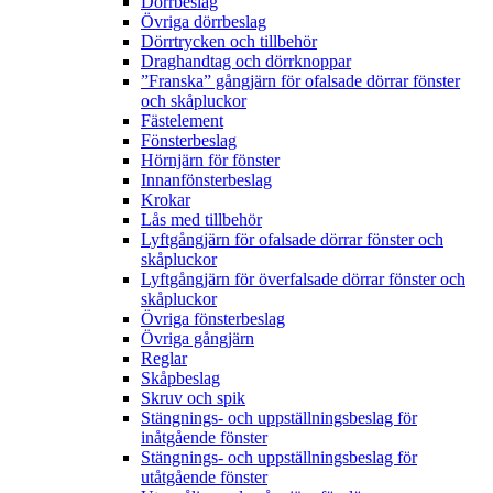
Dörrbeslag
Övriga dörrbeslag
Dörrtrycken och tillbehör
Draghandtag och dörrknoppar
”Franska” gångjärn för ofalsade dörrar fönster
och skåpluckor
Fästelement
Fönsterbeslag
Hörnjärn för fönster
Innanfönsterbeslag
Krokar
Lås med tillbehör
Lyftgångjärn för ofalsade dörrar fönster och
skåpluckor
Lyftgångjärn för överfalsade dörrar fönster och
skåpluckor
Övriga fönsterbeslag
Övriga gångjärn
Reglar
Skåpbeslag
Skruv och spik
Stängnings- och uppställningsbeslag för
inåtgående fönster
Stängnings- och uppställningsbeslag för
utåtgående fönster