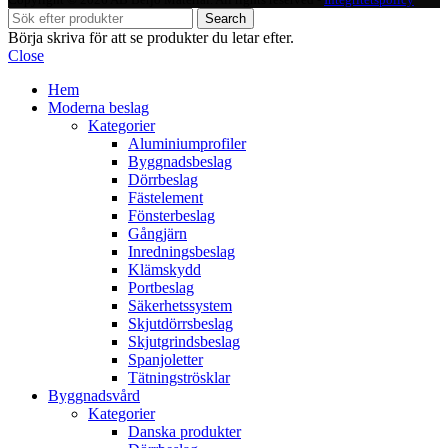
Search
Börja skriva för att se produkter du letar efter.
Close
Hem
Moderna beslag
Kategorier
Aluminiumprofiler
Byggnadsbeslag
Dörrbeslag
Fästelement
Fönsterbeslag
Gångjärn
Inredningsbeslag
Klämskydd
Portbeslag
Säkerhetssystem
Skjutdörrsbeslag
Skjutgrindsbeslag
Spanjoletter
Tätningströsklar
Byggnadsvård
Kategorier
Danska produkter