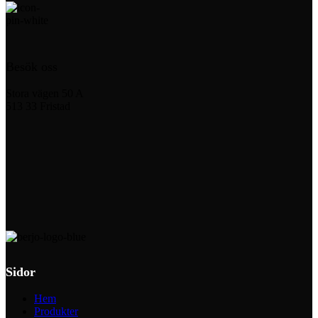
Besök oss
Stora vägen 50 A
513 33 Fristad
Sidor
Hem
Produkter