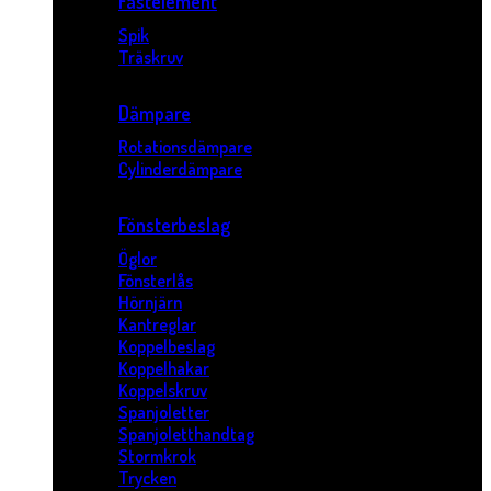
Fästelement
Spik
Träskruv
Dämpare
Rotationsdämpare
Cylinderdämpare
Fönsterbeslag
Öglor
Fönsterlås
Hörnjärn
Kantreglar
Koppelbeslag
Koppelhakar
Koppelskruv
Spanjoletter
Spanjoletthandtag
Stormkrok
Trycken