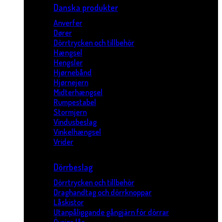
Danska produkter
Anverfer
Dører
Dörrtrycken och tillbehör
Hængsel
Hengsler
Hjørnebånd
Hjørnejern
Midterhængsel
Rumpestabel
Stormjern
Vindusbeslag
Vinkelhængsel
Vrider
Dörrbeslag
Dörrtrycken och tillbehör
Draghandtag och dörrknoppar
Låskistor
Utanpåliggande gångjärn för dörrar