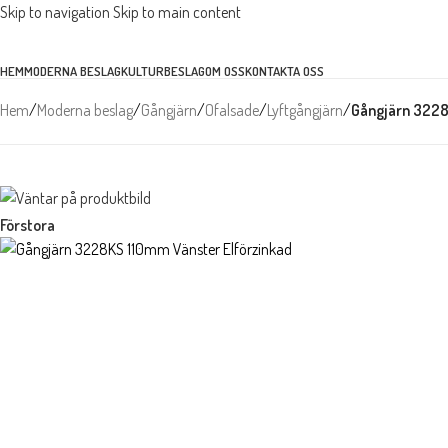
Skip to navigation
Skip to main content
HEM
MODERNA BESLAG
KULTURBESLAG
OM OSS
KONTAKTA OSS
Hem
/
Moderna beslag
/
Gångjärn
/
Ofalsade
/
Lyftgångjärn
/
Gångjärn 3228
Förstora