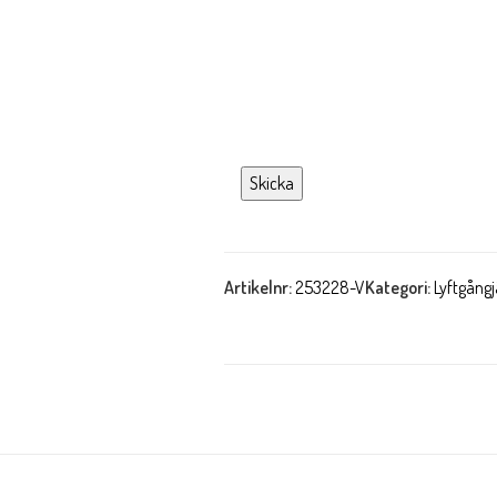
Artikelnr:
253228-V
Kategori:
Lyftgångj