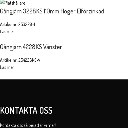
Gångjärn 3228KS 110mm Höger Elförzinkad
Artikelnr:
253228-H
Läs mer
Gångjärn 4228KS Vänster
Artikelnr:
254228KS-V
Läs mer
KONTAKTA OSS
Kontakta oss så berättar vi mer!