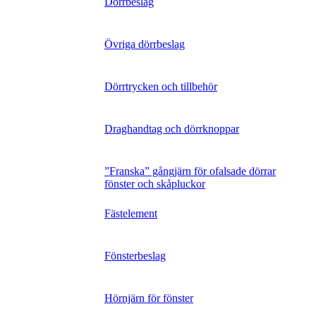
Dörrbeslag
Övriga dörrbeslag
Dörrtrycken och tillbehör
Draghandtag och dörrknoppar
”Franska” gångjärn för ofalsade dörrar
fönster och skåpluckor
Fästelement
Fönsterbeslag
Hörnjärn för fönster