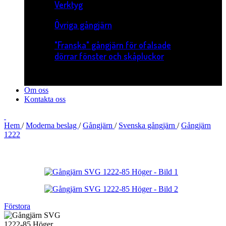
Verktyg
Övriga gångjärn
"Franska" gångjärn för ofalsade
dörrar fönster och skåpluckor
Om oss
Kontakta oss
Hem
/
Moderna beslag
/
Gångjärn
/
Svenska gångjärn
/
Gångjärn
1222
Förstora