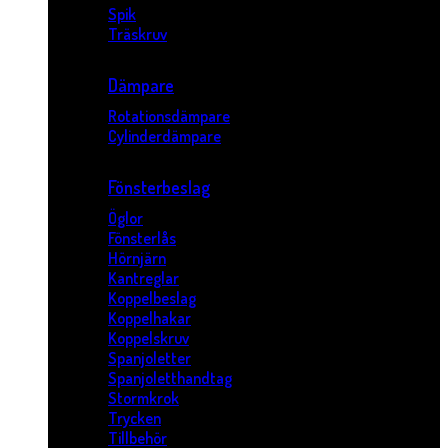
Spik
Träskruv
Dämpare
Rotationsdämpare
Cylinderdämpare
Fönsterbeslag
Öglor
Fönsterlås
Hörnjärn
Kantreglar
Koppelbeslag
Koppelhakar
Koppelskruv
Spanjoletter
Spanjoletthandtag
Stormkrok
Trycken
Tillbehör