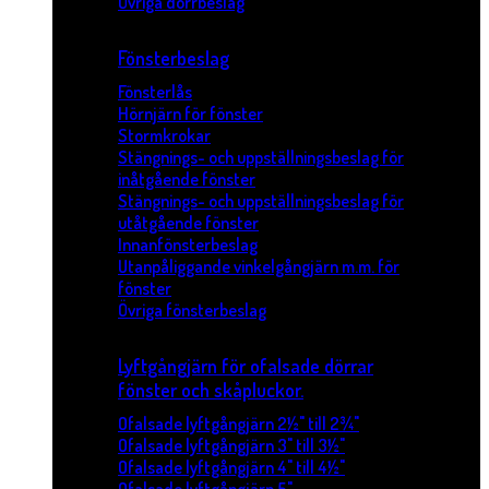
Övriga dörrbeslag
Fönsterbeslag
Fönsterlås
Hörnjärn för fönster
Stormkrokar
Stängnings- och uppställningsbeslag för
inåtgående fönster
Stängnings- och uppställningsbeslag för
utåtgående fönster
Innanfönsterbeslag
Utanpåliggande vinkelgångjärn m.m. för
fönster
Övriga fönsterbeslag
Lyftgångjärn för ofalsade dörrar
fönster och skåpluckor.
Ofalsade lyftgångjärn 2½" till 2¾"
Ofalsade lyftgångjärn 3" till 3½"
Ofalsade lyftgångjärn 4" till 4½"