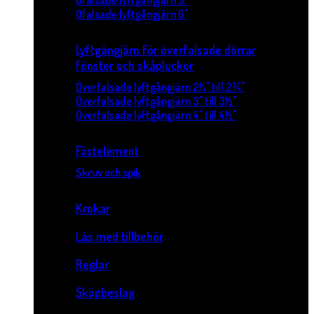
Ofalsade lyftgångjärn 5"
Ofalsade lyftgångjärn 6"
Lyftgångjärn för överfalsade dörrar
fönster och skåpluckor
Överfalsade lyftgångjärn 2¼" till 2¾"
Överfalsade lyftgångjärn 3" till 3½"
Överfalsade lyftgångjärn 4" till 4½"
Fästelement
Skruv och spik
Krokar
Lås med tillbehör
Reglar
Skåpbeslag