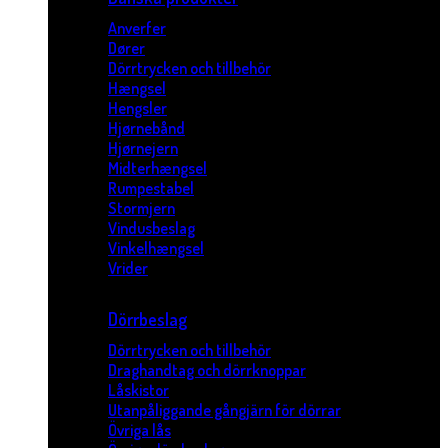
Anverfer
Dører
Dörrtrycken och tillbehör
Hængsel
Hengsler
Hjørnebånd
Hjørnejern
Midterhængsel
Rumpestabel
Stormjern
Vindusbeslag
Vinkelhængsel
Vrider
Dörrbeslag
Dörrtrycken och tillbehör
Draghandtag och dörrknoppar
Låskistor
Utanpåliggande gångjärn för dörrar
Övriga lås