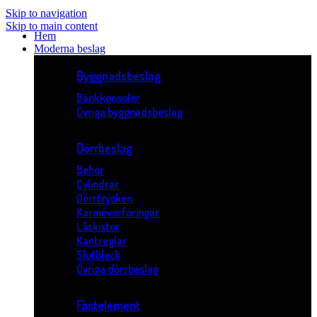
Skip to navigation
Skip to main content
Hem
Moderna beslag
Byggnadsbeslag
Bänkkonsoler
Övriga byggnadsbeslag
Dörrbeslag
Behör
Cylindrar
Dörrtrycken
Karmöverföringar
Låskistor
Kantreglar
Slutbleck
Övriga dörrbeslag
Fästelement