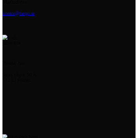
Mailadress
kontor@berjo.se
Besök oss
Stora vägen 50 A
513 33 Fristad