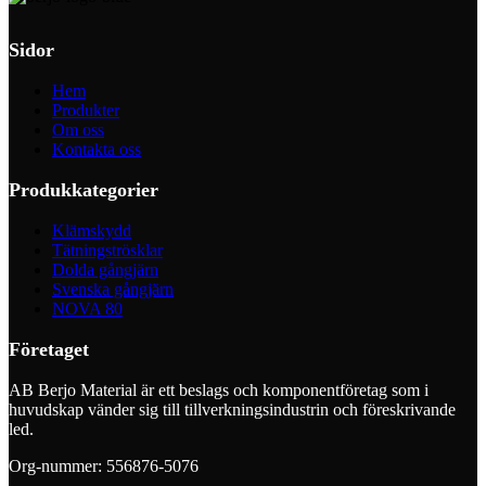
Sidor
Hem
Produkter
Om oss
Kontakta oss
Produkkategorier
Klämskydd
Tätningströsklar
Dolda gångjärn
Svenska gångjärn
NOVA 80
Företaget
AB Berjo Material är ett beslags och komponentföretag som i
huvudskap vänder sig till tillverkningsindustrin och föreskrivande
led.
Org-nummer: 556876-5076