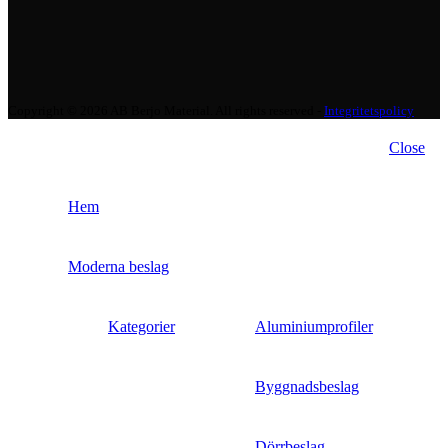
Copyright © 2026 AB Berjo Material. All rights reserved​​ -
Integritetspolicy
Close
Hem
Moderna beslag
Kategorier
Aluminiumprofiler
Byggnadsbeslag
Dörrbeslag