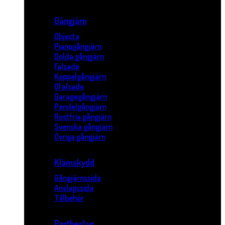
Gångjärn
Objecta
Pianogångjärn
Dolda gångjärn
Falsade
Koppelgångjärn
Ofalsade
Garagegångjärn
Pendelgångjärn
Rostfria gångjärn
Svenska gångjärn
Övriga gångjärn
Klämskydd
Gångjärnssida
Anslagssida
Tillbehör
Portbeslag