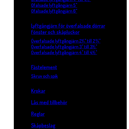
Ofalsade lyftgångjärn 5"
Ofalsade lyftgångjärn 6"
Lyftgångjärn för överfalsade dörrar
fönster och skåpluckor
Överfalsade lyftgångjärn 2¼" till 2¾"
Överfalsade lyftgångjärn 3" till 3½"
Överfalsade lyftgångjärn 4" till 4½"
Fästelement
Skruv och spik
Krokar
Lås med tillbehör
Reglar
Skåpbeslag