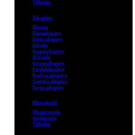
Tillbehör
Gångjärn
Objecta
Pianogångjärn
Dolda gångjärn
Falsade
Koppelgångjärn
Ofalsade
Garagegångjärn
Pendelgångjärn
Rostfria gångjärn
Svenska gångjärn
Övriga gångjärn
Klämskydd
Gångjärnssida
Anslagssida
Tillbehör