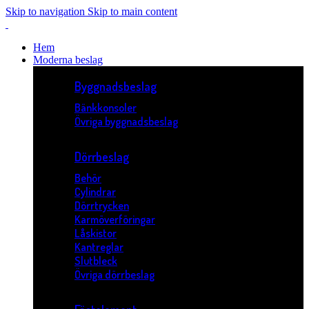
Skip to navigation
Skip to main content
Hem
Moderna beslag
Byggnadsbeslag
Bänkkonsoler
Övriga byggnadsbeslag
Dörrbeslag
Behör
Cylindrar
Dörrtrycken
Karmöverföringar
Låskistor
Kantreglar
Slutbleck
Övriga dörrbeslag