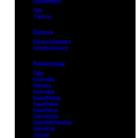
Fästelement
Spik
Träskruv
Dämpare
Rotationsdämpare
Cylinderdämpare
Fönsterbeslag
Öglor
Fönsterlås
Hörnjärn
Kantreglar
Koppelbeslag
Koppelhakar
Koppelskruv
Spanjoletter
Spanjoletthandtag
Stormkrok
Trycken