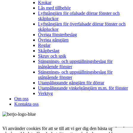
Krokar
Lås med tillbehör
Lyftgångjärn för ofalsade dörrar fönster och
skåpluckor
Lyftgångjärn för överfalsade dörrar fönster och
skåpluckor
Övriga fönsterbeslag
Övriga gångjärn
Reglar
Skåpbeslag
Skruv och spik
Stängnings- och uppställningsbeslag för
inåtgående fönster
Stängnings- och uppställningsbeslag för
utåtgående fönster
Utanpåliggande gångjärn för dörrar
Utanpåliggande vinkelgångjärn m.m. för fönster
Verktyg
Om oss
Kontakta oss
Vi använder cookies för att se till att vi ger dig den bästa upplevelsen