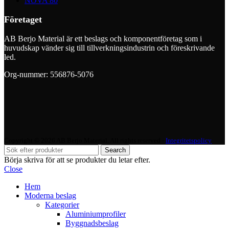
NOVA 80
Företaget
AB Berjo Material är ett beslags och komponentföretag som i
huvudskap vänder sig till tillverkningsindustrin och föreskrivande
led.
Org-nummer: 556876-5076
Copyright © 2026 AB Berjo Material. All rights reserved​​ -
Integritetspolicy
Search
Börja skriva för att se produkter du letar efter.
Close
Hem
Moderna beslag
Kategorier
Aluminiumprofiler
Byggnadsbeslag