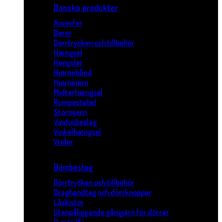
Danska produkter
Anverfer
Dører
Dörrtrycken och tillbehör
Hængsel
Hengsler
Hjørnebånd
Hjørnejern
Midterhængsel
Rumpestabel
Stormjern
Vindusbeslag
Vinkelhængsel
Vrider
Dörrbeslag
Dörrtrycken och tillbehör
Draghandtag och dörrknoppar
Låskistor
Utanpåliggande gångjärn för dörrar