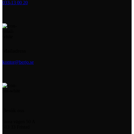
033-13 00 20
Mailadress
kontor@berjo.se
Besök oss
Stora vägen 50 A
513 33 Fristad