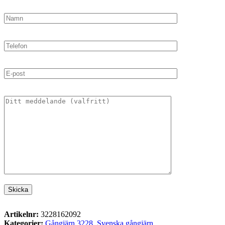
Artikelnr:
3228162092
Kategorier:
Gångjärn 3228
,
Svenska gångjärn