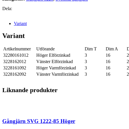
Dela:
Variant
Variant
Artikelnummer
Utförande
Dim T
Dim A
32280161012
Höger Elförzinkad
3
16
2
3228162012
Vänster Elförzinkad
3
16
2
3228161092
Höger Varmförzinkad
3
16
2
3228162092
Vänster Varmförzinkad
3
16
2
Liknande produkter
Gångjärn SVG 1222-85 Höger