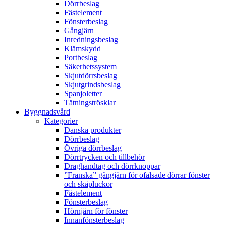
Dörrbeslag
Fästelement
Fönsterbeslag
Gångjärn
Inredningsbeslag
Klämskydd
Portbeslag
Säkerhetssystem
Skjutdörrsbeslag
Skjutgrindsbeslag
Spanjoletter
Tätningströsklar
Byggnadsvård
Kategorier
Danska produkter
Dörrbeslag
Övriga dörrbeslag
Dörrtrycken och tillbehör
Draghandtag och dörrknoppar
”Franska” gångjärn för ofalsade dörrar fönster
och skåpluckor
Fästelement
Fönsterbeslag
Hörnjärn för fönster
Innanfönsterbeslag