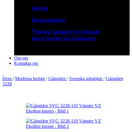
Verktyg
Övriga gångjärn
"Franska" gångjärn för ofalsade
dörrar fönster och skåpluckor
Om oss
Kontakta oss
Hem
/
Moderna beslag
/
Gångjärn
/
Svenska gångjärn
/
Gångjärn
3228