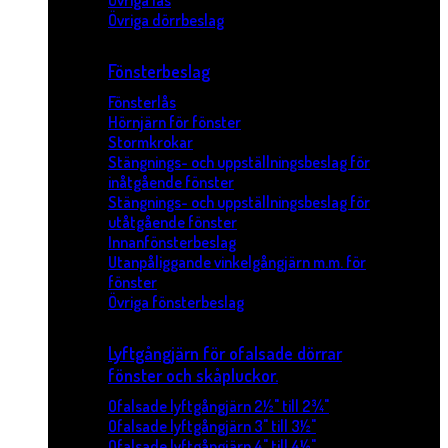
Övriga lås
Övriga dörrbeslag
Fönsterbeslag
Fönsterlås
Hörnjärn för fönster
Stormkrokar
Stängnings- och uppställningsbeslag för
inåtgående fönster
Stängnings- och uppställningsbeslag för
utåtgående fönster
Innanfönsterbeslag
Utanpåliggande vinkelgångjärn m.m. för
fönster
Övriga fönsterbeslag
Lyftgångjärn för ofalsade dörrar
fönster och skåpluckor.
Ofalsade lyftgångjärn 2½" till 2¾"
Ofalsade lyftgångjärn 3" till 3½"
Ofalsade lyftgångjärn 4" till 4½"