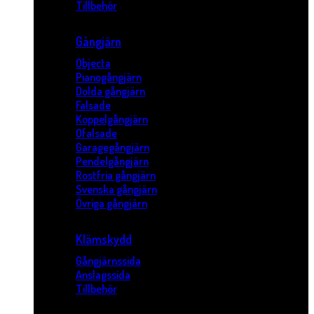
Tillbehör
Gångjärn
Objecta
Pianogångjärn
Dolda gångjärn
Falsade
Koppelgångjärn
Ofalsade
Garagegångjärn
Pendelgångjärn
Rostfria gångjärn
Svenska gångjärn
Övriga gångjärn
Klämskydd
Gångjärnssida
Anslagssida
Tillbehör