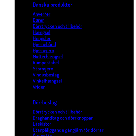
Danska produkter
Anverfer
Dører
Dörrtrycken och tillbehör
Hængsel
Hengsler
Hjørnebånd
Hjørnejern
Midterhængsel
Rumpestabel
Stormjern
Vindusbeslag
Vinkelhængsel
Vrider
Dörrbeslag
Dörrtrycken och tillbehör
Draghandtag och dörrknoppar
Låskistor
Utanpåliggande gångjärn för dörrar