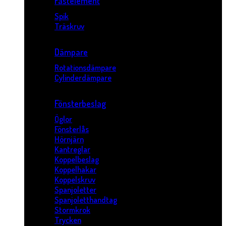
Fästelement
Spik
Träskruv
Dämpare
Rotationsdämpare
Cylinderdämpare
Fönsterbeslag
Öglor
Fönsterlås
Hörnjärn
Kantreglar
Koppelbeslag
Koppelhakar
Koppelskruv
Spanjoletter
Spanjoletthandtag
Stormkrok
Trycken