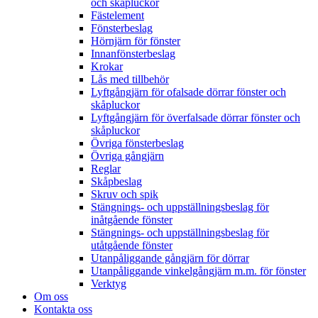
och skåpluckor
Fästelement
Fönsterbeslag
Hörnjärn för fönster
Innanfönsterbeslag
Krokar
Lås med tillbehör
Lyftgångjärn för ofalsade dörrar fönster och
skåpluckor
Lyftgångjärn för överfalsade dörrar fönster och
skåpluckor
Övriga fönsterbeslag
Övriga gångjärn
Reglar
Skåpbeslag
Skruv och spik
Stängnings- och uppställningsbeslag för
inåtgående fönster
Stängnings- och uppställningsbeslag för
utåtgående fönster
Utanpåliggande gångjärn för dörrar
Utanpåliggande vinkelgångjärn m.m. för fönster
Verktyg
Om oss
Kontakta oss