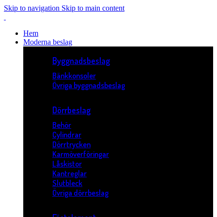
Skip to navigation
Skip to main content
Hem
Moderna beslag
Byggnadsbeslag
Bänkkonsoler
Övriga byggnadsbeslag
Dörrbeslag
Behör
Cylindrar
Dörrtrycken
Karmöverföringar
Låskistor
Kantreglar
Slutbleck
Övriga dörrbeslag