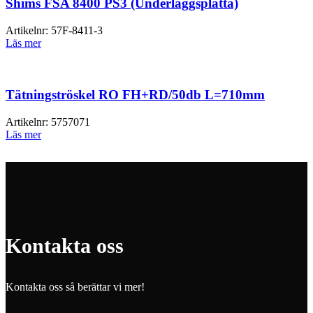
Shims FSA 8400 PS3 (Underläggsplatta)
Artikelnr:
57F-8411-3
Läs mer
Tätningströskel RO FH+RD/50db L=710mm
Artikelnr:
5757071
Läs mer
Kontakta oss
Kontakta oss så berättar vi mer!