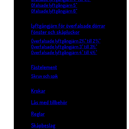
Ofalsade lyftgångjärn 5"
Ofalsade lyftgångjärn 6"
Lyftgångjärn för överfalsade dörrar
fönster och skåpluckor
Överfalsade lyftgångjärn 2¼" till 2¾"
Överfalsade lyftgångjärn 3" till 3½"
Överfalsade lyftgångjärn 4" till 4½"
Fästelement
Skruv och spik
Krokar
Lås med tillbehör
Reglar
Skåpbeslag