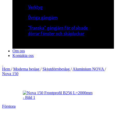
Verktyg
Övriga gångjärn
"Franska" gångjärn för ofalsade
dörrar fönster och skåpluckor
Om oss
Kontakta oss
Hem
/
Moderna beslag
/
Skjutdörrsbeslag
/
Aluminium NOVA
/
Nova 150
Förstora