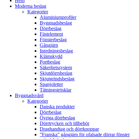
Hem
Moderna beslag
Kategorier
Aluminiumprofiler
Byggnadsbeslag
Dörrbeslag
Fästelement
Fönsterbeslag
Gångjärn
Inredningsbeslag
Klämskydd
Portbeslag
Säkerhetssystem
Skjutdörrsbeslag
Skjutgrindsbeslag
Spanjoletter
Tätningströsklar
Byggnadsvård
Kategorier
Danska produkter
Dörrbeslag
Övriga dörrbeslag
Dörrtrycken och tillbehör
Draghandtag och dörrknoppar
”Franska” gångjärn för ofalsade dörrar fönster