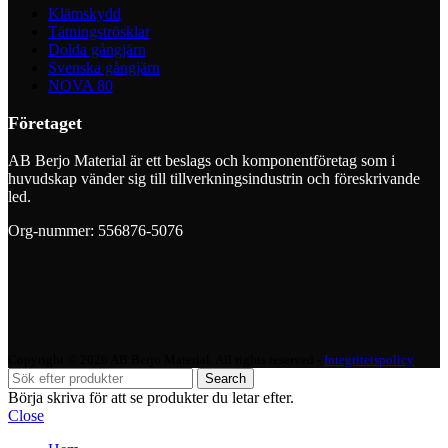
Klämskydd
Tätningströsklar
Dolda gångjärn
Svenska gångjärn
NOVA 80
Företaget
AB Berjo Material är ett beslags och komponentföretag som i
huvudskap vänder sig till tillverkningsindustrin och föreskrivande
led.
Org-nummer: 556876-5076
Copyright © 2026 AB Berjo Material. All rights reserved​​ -
Integritetspolicy
Search
Börja skriva för att se produkter du letar efter.
Close