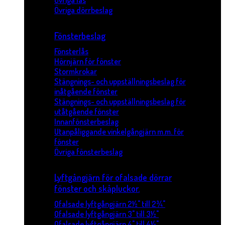
Övriga lås
Övriga dörrbeslag
Fönsterbeslag
Fönsterlås
Hörnjärn för fönster
Stormkrokar
Stängnings- och uppställningsbeslag för
inåtgående fönster
Stängnings- och uppställningsbeslag för
utåtgående fönster
Innanfönsterbeslag
Utanpåliggande vinkelgångjärn m.m. för
fönster
Övriga fönsterbeslag
Lyftgångjärn för ofalsade dörrar
fönster och skåpluckor.
Ofalsade lyftgångjärn 2½" till 2¾"
Ofalsade lyftgångjärn 3" till 3½"
Ofalsade lyftgångjärn 4" till 4½"