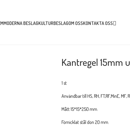
EM
MODERNA BESLAG
KULTURBESLAG
OM OSS
KONTAKTA OSS
L 15MM UNDERDEL
Kantregel 15mm u
1 st
Användbar till HS, RH, FT,RF,MinE, MF, 
Mått 15*15*250 mm.
Förnicklat stål don 20 mm.