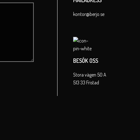
kontor@berjo.se
BESÖK OSS
Stora vägen 50 A
513 33 Fristad