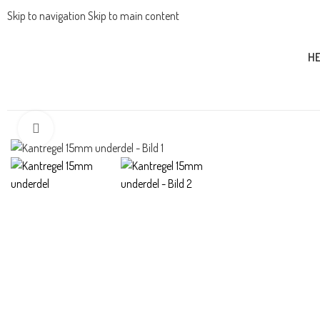
Skip to navigation
Skip to main content
H
HEM
/
MODERNA BESLAG
/
TÄTNINGSTRÖSKLAR
/
TILLBEHÖR
/
KANTREGE
Förstora