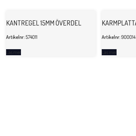
KANTREGEL 15MM ÖVERDEL
KARMPLATTA
Artikelnr:
574011
Artikelnr:
900014
Läs mer
Läs mer