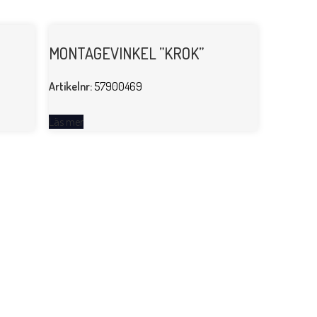
MONTAGEVINKEL ”KROK”
Artikelnr:
57900469
Läs mer
MONTA
Artikelnr:
Läs mer