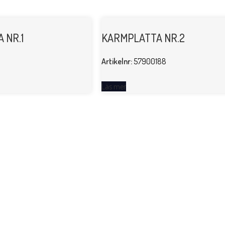
 NR.1
KARMPLATTA NR.2
Artikelnr:
57900188
Läs mer