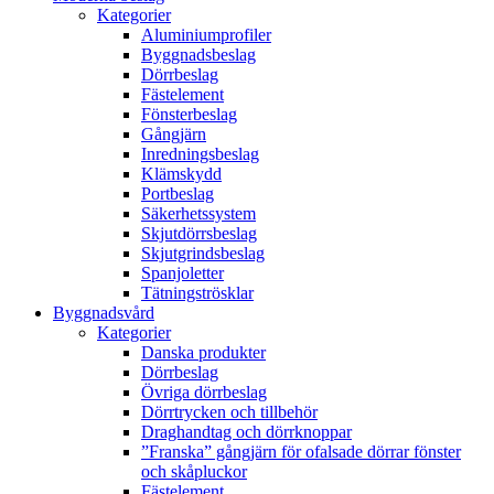
Kategorier
Aluminiumprofiler
Byggnadsbeslag
Dörrbeslag
Fästelement
Fönsterbeslag
Gångjärn
Inredningsbeslag
Klämskydd
Portbeslag
Säkerhetssystem
Skjutdörrsbeslag
Skjutgrindsbeslag
Spanjoletter
Tätningströsklar
Byggnadsvård
Kategorier
Danska produkter
Dörrbeslag
Övriga dörrbeslag
Dörrtrycken och tillbehör
Draghandtag och dörrknoppar
”Franska” gångjärn för ofalsade dörrar fönster
och skåpluckor
Fästelement