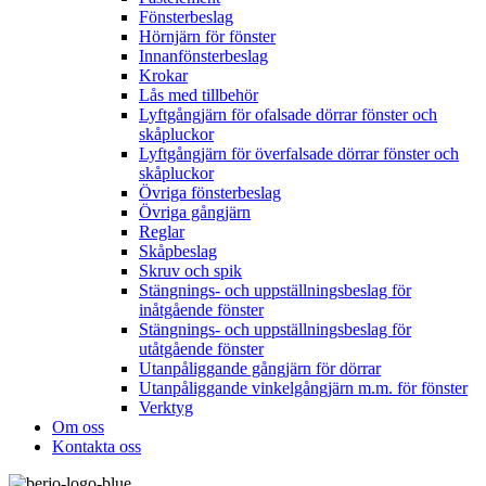
Fönsterbeslag
Hörnjärn för fönster
Innanfönsterbeslag
Krokar
Lås med tillbehör
Lyftgångjärn för ofalsade dörrar fönster och
skåpluckor
Lyftgångjärn för överfalsade dörrar fönster och
skåpluckor
Övriga fönsterbeslag
Övriga gångjärn
Reglar
Skåpbeslag
Skruv och spik
Stängnings- och uppställningsbeslag för
inåtgående fönster
Stängnings- och uppställningsbeslag för
utåtgående fönster
Utanpåliggande gångjärn för dörrar
Utanpåliggande vinkelgångjärn m.m. för fönster
Verktyg
Om oss
Kontakta oss