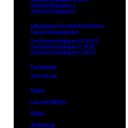
Ofalsade lyftgångjärn 5"
Ofalsade lyftgångjärn 6"
Lyftgångjärn för överfalsade dörrar
fönster och skåpluckor
Överfalsade lyftgångjärn 2¼" till 2¾"
Överfalsade lyftgångjärn 3" till 3½"
Överfalsade lyftgångjärn 4" till 4½"
Fästelement
Skruv och spik
Krokar
Lås med tillbehör
Reglar
Skåpbeslag