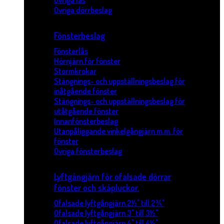
Övriga lås
Övriga dörrbeslag
Fönsterbeslag
Fönsterlås
Hörnjärn för fönster
Stormkrokar
Stängnings- och uppställningsbeslag för
inåtgående fönster
Stängnings- och uppställningsbeslag för
utåtgående fönster
Innanfönsterbeslag
Utanpåliggande vinkelgångjärn m.m. för
fönster
Övriga fönsterbeslag
Lyftgångjärn för ofalsade dörrar
fönster och skåpluckor.
Ofalsade lyftgångjärn 2½" till 2¾"
Ofalsade lyftgångjärn 3" till 3½"
Ofalsade lyftgångjärn 4" till 4½"