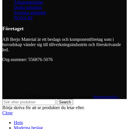
Tätningströsklar
Dolda gångjärn
Svenska gångjärn
NOVA 80
Företaget
AB Berjo Material är ett beslags och komponentföretag som i
huvudskap vänder sig till tillverkningsindustrin och föreskrivande
led.
Org-nummer: 556876-5076
Copyright © 2026 AB Berjo Material. All rights reserved​​ -
Integritetspolicy
Search
Börja skriva för att se produkter du letar efter.
Close
Hem
Moderna beslag