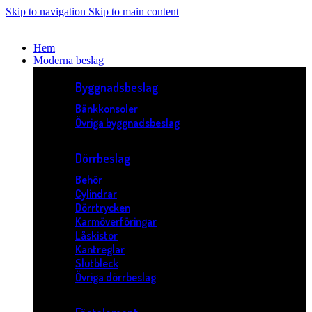
Skip to navigation
Skip to main content
Hem
Moderna beslag
Byggnadsbeslag
Bänkkonsoler
Övriga byggnadsbeslag
Dörrbeslag
Behör
Cylindrar
Dörrtrycken
Karmöverföringar
Låskistor
Kantreglar
Slutbleck
Övriga dörrbeslag