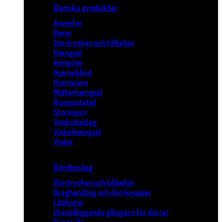
Danska produkter
Anverfer
Dører
Dörrtrycken och tillbehör
Hængsel
Hengsler
Hjørnebånd
Hjørnejern
Midterhængsel
Rumpestabel
Stormjern
Vindusbeslag
Vinkelhængsel
Vrider
Dörrbeslag
Dörrtrycken och tillbehör
Draghandtag och dörrknoppar
Låskistor
Utanpåliggande gångjärn för dörrar