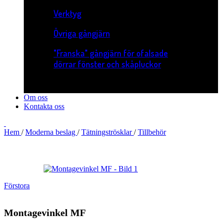
Verktyg
Övriga gångjärn
"Franska" gångjärn för ofalsade
dörrar fönster och skåpluckor
Om oss
Kontakta oss
Hem
/
Moderna beslag
/
Tätningströsklar
/
Tillbehör
Förstora
Montagevinkel MF