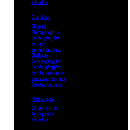
Tillbehör
Gångjärn
Objecta
Pianogångjärn
Dolda gångjärn
Falsade
Koppelgångjärn
Ofalsade
Garagegångjärn
Pendelgångjärn
Rostfria gångjärn
Svenska gångjärn
Övriga gångjärn
Klämskydd
Gångjärnssida
Anslagssida
Tillbehör