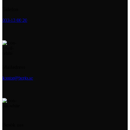
Telefon
033-13 00 20
Mailadress
kontor@berjo.se
Besök oss