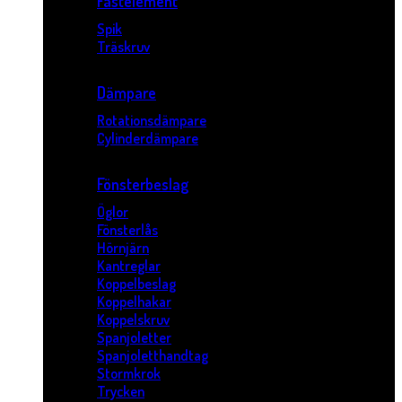
Fästelement
Spik
Träskruv
Dämpare
Rotationsdämpare
Cylinderdämpare
Fönsterbeslag
Öglor
Fönsterlås
Hörnjärn
Kantreglar
Koppelbeslag
Koppelhakar
Koppelskruv
Spanjoletter
Spanjoletthandtag
Stormkrok
Trycken